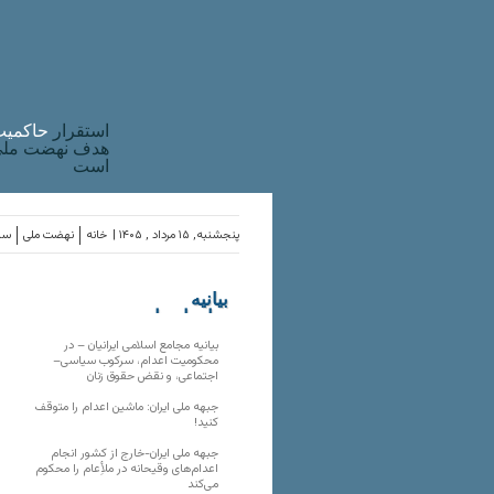
استقرار
حاکميت
هدف نهضت ملی 
است
پنجشنبه, ۱۵ مرداد , ۱۴۰۵ |
خانه
نهضت ملی
ساز
بیانیه
سازمان‌های
ملی
بیانیه مجامع اسلامی ایرانیان – در
محکومیت اعدام، سرکوب سیاسی–
اجتماعی، و نقض حقوق زنان
جبهه ملی ایران: ماشین اعدام را متوقف
کنید!
جبهه ملی ایران-خارج از کشور انجام
اعدام‌های وقیحانه در ملأِعام را محکوم
می‌کند