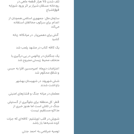
تلف شدن ۷۵ هزار قطعه ماهی در
رودخانه مسقان شیراز بر اثر ورود شورابه
فوق‌اشباع
سازمان ملل: جمهوری اسلامی همچنان از
اعدام برای سرکوب مخالفان استفاده
می‌کند
آتش برای دهمین‌بار، در میانکاله زبانه
کشید
یک کافه کتاب در مشهد پلمب شد
یک جنگلبان در چالوس در پی درگیری با
متخلف محیط زیستی مجروح شد
اعتراضات دی‌ماه؛ امیرحسین افرا به حبس
و شلاق محکوم شد
شش شهروند در شهرستان بهشهر
بازداشت شدند
معلمان در میانه جنگ و فشارهای امنیتی
قطر: کل منطقه برای جلوگیری از گسترش
جنگ در تلاش است اما هنوز خبری از
مذاکره مستقیم نیست
شورش در قلب اورشلیم؛ کافه‌ای که جرات
کرده شنبه‌ها باز باشد
توصیه ضرغامی به احمد جنتی