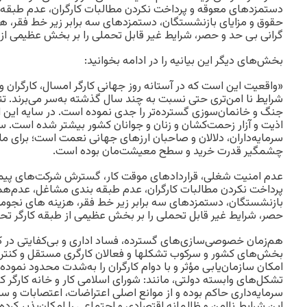
دستمزدهای معوقه و پرداخت نکردن مطالبات کارگران، عدم طبقه
حقوق و ‌مزایای بازنشستگان، دستمزدهای سه برابر زیر خط فقر، ه
گرانی بی حد و‌ حصر، شرایط غیر قابل تحملی را بر بخش عظیمی از
بخش‌های دیگر این بیانیه را در ادامه بخوانید:
«واقعیت این است که در آستانه روز جهانی کارگر امسال، ‌کارگران و
شرایط نا امن‌تری حتی نسبت به‌ چند سال گذشته به‌سر می‌برند. 
جنگ و خانمان‌سوزی گسترده‌تر را جدی نموده است. در سایه این او
اذیت‌ و ‌آزار زحمت‌کشان و زنان و‌ جوانان کشور بیشتر شده است. س
سرمایه‌داران، دلالان و صاحبان ارزهای جهانی نعمت است؛ برای م
چشمگیر قدرت خرید و سطح معیشت‌مان بوده است.
عدم امنیت شغلی، قراردادهای موقت کار، گسترش شرکت‌های پیم
پرداخت نکردن مطالبات کارگران، عدم طبقه بندی مشاغل، عدم‌هم
بازنشستگان، دستمزدهای سه برابر زیر خط فقر، هزینه های نجومی 
حصر، شرایط غیر قابل تحملی را بر بخش عظیمی از طبقه کارگر تح
هم‌زمان خصوصی‌سازی‌های گسترده، فساد اداری و‌ بی‌کفایتی در ک
بخش‌های کشور و سرکوب تشکلها و‌ فعالان کارگری مستقل و‌ کنتر
امکان سازمان‌یابی مؤثر و با دوام کارگران را به‌شدت محدود نموده 
تشکل‌های وابسته دولتی، مانند: شورای اسلامی کار و خانه کارگر ک
سرمایه‌داری حاکم بوده و از موانع اصلی اعتراضات، اعتصابات و سا
این شرایط ناامن و ظالمانه اقتصادی و‌ اجتماعی را امکان‌پذیر کرده‌ا