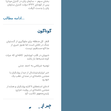
بخش سوم – سازمان زنان در کنترل مردان!
پس از کودتای ۱۳۳۲ دولت کنترل سازمان
زنان را بدست گرفت.
ادامه مطالب...
گوناگون
قطر: کل منطقه برای جلوگیری از گسترش
جنگ در تلاش است اما هنوز خبری از
مذاکره مستقیم نیست
شورش در قلب اورشلیم؛ کافه‌ای که جرات
کرده شنبه‌ها باز باشد
توصیه ضرغامی به احمد جنتی
خبر ایران‌اینترنشنال از دیدار پزشکیان با
مجتبی خامنه‌ای در صندلی عقب یک
خودرو
ادعای استعفای ۲۸باره پزشکیان و هشدار
مجتبی خامنه‌ای در روایت خرازی؛
رئیس‌جمهور تکذیب کرد
خبر از
تارنماهای دیگر