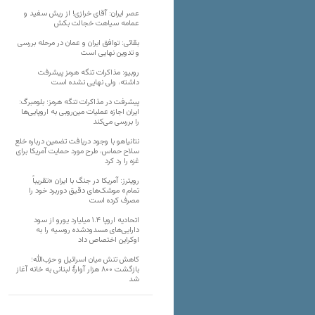
عصر ایران: آقای خرازی! از ریش سفید و
عمامه سیاهت خجالت بکش
بقائی: توافق ایران و عمان در مرحله بررسی
و تدوین نهایی است
روبیو: مذاکرات تنگه هرمز پیشرفت
داشته، ولی نهایی نشده است
پیشرفت در مذاکرات تنگه هرمز؛ بلومبرگ:
ایران اجازه عملیات مین‌روبی به اروپایی‌ها
را بررسی می‌کند
نتانیاهو با وجود دریافت تضمین درباره خلع
سلاح حماس، طرح مورد حمایت آمریکا برای
غزه را رد کرد
رویترز: آمریکا در جنگ با ایران «تقریباً
تمام» موشک‌های دقیق دوربرد خود را
مصرف کرده است
اتحادیه اروپا ۱.۴ میلیارد یورو از سود
دارایی‌های مسدودشده روسیه را به
اوکراین ‏اختصاص داد
کاهش تنش میان اسرائیل و حزب‌الله؛
بازگشت ۸۰۰ هزار آوارۀ لبنانی به خانه‌ آغاز
شد