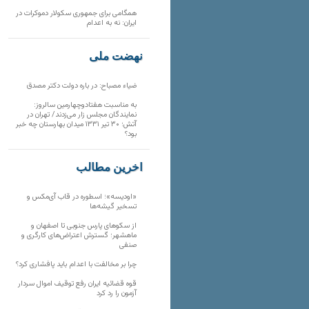
همگامی برای جمهوری سکولار دموکرات در
ایران: نه به اعدام
نهضت ملی
ضیاء مصباح: در باره دولت دکتر مصدق
به مناسبت هفتادوچهارمین سالروز:
نمایندگان مجلس زار می‌زدند/ تهران در
آتش؛ ۳۰ تیر ۱۳۳۱ میدان بهارستان چه خبر
بود؟
آخرین مطالب
«اودیسه»؛ اسطوره در قاب آی‌مکس و
تسخیر گیشه‌ها
از سکوهای پارس جنوبی تا اصفهان و
ماهشهر؛ گسترش اعتراض‌های کارگری و
صنفی
چرا بر مخالفت با اعدام باید پافشاری کرد؟
قوه قضائیه ایران رفع توقیف اموال سردار
آزمون را رد کرد