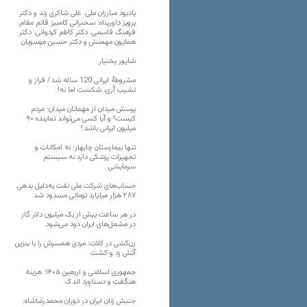
یادبود مبارزان ملی، علی شاکری زند و دکتر
پرویز داورپناه: سخنرانی کامبیز قائم مقام،
فرهنگ قاسمی، دکتر کاظم کردوانی، دکتر
همایون مهمنش و دکتر حسین موسویان
شاپور بختیار
مشروطۀ ایرانی 120 ساله شد/ فراز و
نشیب آری، شکست اما نه!
پرسش میدان از مهمانان میدان: مردم
کیست؟ و آیا کسی می‌تواند نماینده ۹۰
میلیون ایرانی باشد؟
تنها بیمارستان چابهار؛ نه امکانات و
تجهیزات پزشکی دارد نه سیستم
سرمایشی
حساب‌های شرکت ملی نفت به‌دلیل بدهی
۲۸۷ هزار میلیارد تومانی مسدود شد
در هر ساعت بیش از یک میلیون دلار گاز
در مشعل‌های ایران دود می‌شود
زن‌کشی در کلات؛ مردی همسرش را با بنزین
آتش زد و کشت
جمهوری اسلامی و اربعین ۱۴۰۵؛ هزینه
هنگفت و دستاورد اندک
جنبش زنان ایران در دوران محمدرضاشاه،