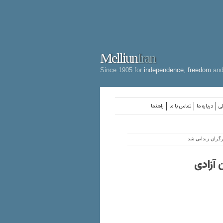
Melliun
Iran
Since 1905 for
independence
,
freedom
an
لی
درباره ما
تماس با ما
راهنما
گران زندانی شد
 آزادی