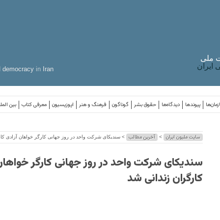
 ملی
ایران
d
democracy
in
Iran
مان‌ها
پیوندها
دیدگاه‌ها
حقوق بشر
گوناگون
فرهنگ و هنر
اپوزیسیون
معرفی کتاب
بین المل
سایت ملیون ایران
آخرین مطالب
>
> سندیکای شرکت واحد در روز جهانی کارگر خواهان آزادی کار
سندیکای شرکت واحد در روز جهانی کارگر خواهان
کارگران زندانی شد