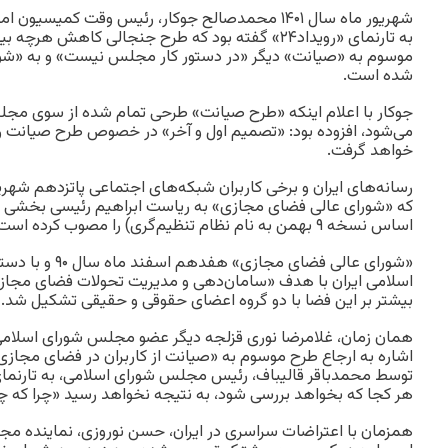
شهریور ماه سال ۱۴۰۱ محمدصالح جوکار، رئیس وقت کم
به تارنمای «رویداد۲۴» گفته بود که طرح جنجالی کاهش ه
موسوم به «صیانت» دیگر «در دستور کار مجلس نیست» و به «شو
شده است.
جوکار با اعلام اینکه «طرح صیانت» طرحی تمام شده از سوی 
می‌شود، افزوده بود: «تصمیم اول و آخر» در خصوص طرح صیانت ر
خواهد گرفت.
که «شورای عالی فضای مجازی» به ریاست ابراهیم رئیسی بخشی ا
اساس نسخه ۹ بهمن به نام نظام تنظیم‌گری) را مصوب کرده است.
«شورای عالی فضای م
اسلامی ایران با هدف «سامان‌دهی و مدیریت تحولات فضای مجازی»
بیشتر بر این فضا با دو گروه اعضای حقوقی و حقیقی تشکیل شد.
اشاره به ارجاع طرح موسوم به «صیانت از کاربران در فضای مجاز
توسط محمدباقر قالیباف، رئیس مجلس شورای اسلامی، به تارنمای 
هر کجا که بخواهد بررسی شود، به نتیجه نخواهد رسید «چرا که 