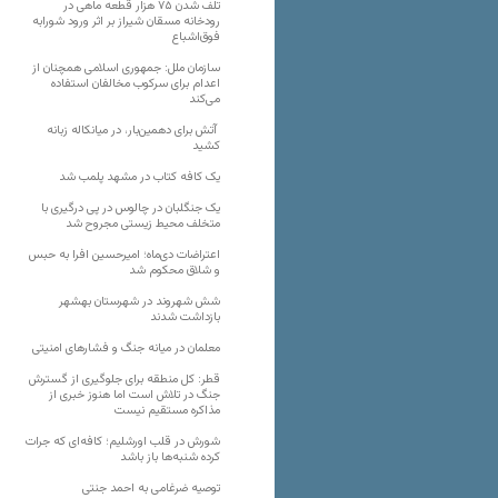
تلف شدن ۷۵ هزار قطعه ماهی در
رودخانه مسقان شیراز بر اثر ورود شورابه
فوق‌اشباع
سازمان ملل: جمهوری اسلامی همچنان از
اعدام برای سرکوب مخالفان استفاده
می‌کند
آتش برای دهمین‌بار، در میانکاله زبانه
کشید
یک کافه کتاب در مشهد پلمب شد
یک جنگلبان در چالوس در پی درگیری با
متخلف محیط زیستی مجروح شد
اعتراضات دی‌ماه؛ امیرحسین افرا به حبس
و شلاق محکوم شد
شش شهروند در شهرستان بهشهر
بازداشت شدند
معلمان در میانه جنگ و فشارهای امنیتی
قطر: کل منطقه برای جلوگیری از گسترش
جنگ در تلاش است اما هنوز خبری از
مذاکره مستقیم نیست
شورش در قلب اورشلیم؛ کافه‌ای که جرات
کرده شنبه‌ها باز باشد
توصیه ضرغامی به احمد جنتی