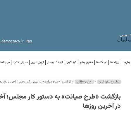
 ملی
ایران
d
democracy
in
Iran
مان‌ها
پیوندها
دیدگاه‌ها
حقوق بشر
گوناگون
فرهنگ و هنر
اپوزیسیون
معرفی کتاب
بین المل
سایت ملیون ایران
آخرین مطالب
>
> بازگشت «طرح صیانت» به دستور کار مجلس؛ آخرین تلاش‌ها 
بازگشت «طرح صیانت» به دستور کار مجلس؛ آخر
در آخرین روزها