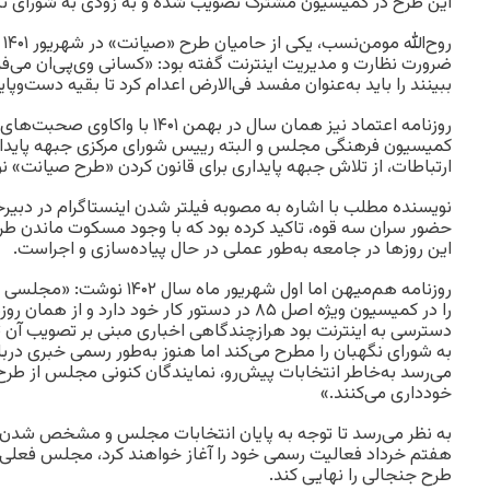
این طرح در کمیسیون مشترک تصویب شده و به زودی به شورای نگ
رو
ضرورت نظارت و مدیریت اینترنت گفته بود: «کسانی وی‌پی‌ان می‌فرو
ببینند را باید به‌عنوان مفسد فی‌الارض اعدام کرد تا بقیه دست‌وپا
روزنامه اعتماد نیز همان سال در بهمن ۰۱
کمیسیون فرهنگی مجلس و البته رییس شورای مرکزی جبهه پایدار
ارتباطات، از تلاش جبهه‌ پایداری برای قانون کردن «طرح صیانت» ن
نویسنده مطلب با اشاره به مصوبه فیلتر شدن اینستاگرام در دبیرخ
حضور سران سه قوه، تاکید کرده بود که با وجود مسکوت ماندن ط
این روزها در جامعه به‌طور عملی در حال پیاده‌سازی و اجراست.
روزنامه هم‌میهن اما اول شهریور
را در کمیسیون ویژه اصل ۸۵ در دستور کار خود دارد
دسترسی به اینترنت بود هرازچندگاهی اخباری مبنی بر تصویب آن 
به شورای نگهبان را مطرح می‌کند اما هنوز به‌طور رسمی خبری دربار
می‌رسد به‌خاطر انتخابات پیش‌رو، نمایندگان کنونی مجلس از طر
خودداری می‌کنند.»
به نظر می‌رسد تا توجه به پایان انتخابات مجلس و مشخص شدن ترک
هفتم خرداد فعالیت رسمی خود را آغاز خواهند کرد، مجلس فعلی ق
طرح جنجالی را نهایی کند.