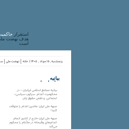
استقرار
حاکميت
هدف نهضت ملی 
است
پنجشنبه, ۱۵ مرداد , ۱۴۰۵ |
خانه
نهضت ملی
ساز
بیانیه
سازمان‌های
ملی
بیانیه مجامع اسلامی ایرانیان – در
محکومیت اعدام، سرکوب سیاسی–
اجتماعی، و نقض حقوق زنان
جبهه ملی ایران: ماشین اعدام را متوقف
کنید!
جبهه ملی ایران-خارج از کشور انجام
اعدام‌های وقیحانه در ملأِعام را محکوم
می‌کند