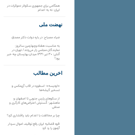
همگامی برای جمهوری سکولار دموکرات در
ایران: نه به اعدام
نهضت ملی
ضیاء مصباح: در باره دولت دکتر مصدق
به مناسبت هفتادوچهارمین سالروز:
نمایندگان مجلس زار می‌زدند/ تهران در
آتش؛ ۳۰ تیر ۱۳۳۱ میدان بهارستان چه خبر
بود؟
آخرین مطالب
«اودیسه»؛ اسطوره در قاب آی‌مکس و
تسخیر گیشه‌ها
از سکوهای پارس جنوبی تا اصفهان و
ماهشهر؛ گسترش اعتراض‌های کارگری و
صنفی
چرا بر مخالفت با اعدام باید پافشاری کرد؟
قوه قضائیه ایران رفع توقیف اموال سردار
آزمون را رد کرد