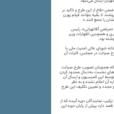
هبان ارسال می‌شود.
ح‌الله مومن‌نسب، یکی از حامیان طرح «صیانت» در شهریور ۱۴۰۱ ضمن دفاع از این طرح و تاکید بر
شند تا بقیه بتوانند فیلم پورن
یشان را جمع کنند.»
۱۴ با واکاوی صحبت‌های «مرتضی آقاتهرانی»، رئیس
ی و همچنین اظهارات وزیر
وشته بود.
انه شورای عالی امنیت ملی با
رح صیانت در مجلس، کلیات آن
 ماه سال ۱۴۰۲ نوشت: «مجلسی که همچنان تصویب طرح صیانت
 و از همان روزهای نخست به‌دنبال محدود کردن
توسط این کمیسیون و ارسال آن
ه آن اعلام نشده و به نظر
ح مجدد و تعیین تکلیف این طرح
یب نمایندگان دوره آینده که از
صد دارد پیش از پایان دوره این