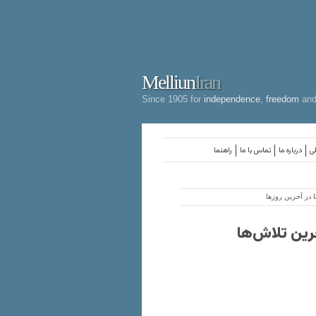
Melliun
Iran
Since 1905 for
independence
,
freedom
an
لی
درباره ما
تماس با ما
راهنما
در آخرین روزها
ین تلاش‌ها