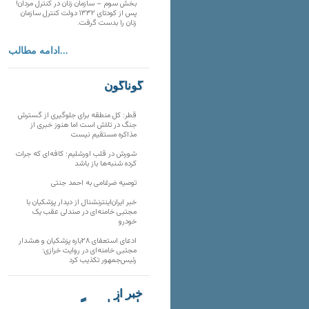
بخش سوم – سازمان زنان در کنترل مردان!
پس از کودتای ۱۳۳۲ دولت کنترل سازمان
زنان را بدست گرفت.
ادامه مطالب...
گوناگون
قطر: کل منطقه برای جلوگیری از گسترش
جنگ در تلاش است اما هنوز خبری از
مذاکره مستقیم نیست
شورش در قلب اورشلیم؛ کافه‌ای که جرات
کرده شنبه‌ها باز باشد
توصیه ضرغامی به احمد جنتی
خبر ایران‌اینترنشنال از دیدار پزشکیان با
مجتبی خامنه‌ای در صندلی عقب یک
خودرو
ادعای استعفای ۲۸باره پزشکیان و هشدار
مجتبی خامنه‌ای در روایت خرازی؛
رئیس‌جمهور تکذیب کرد
خبر از
تارنماهای دیگر