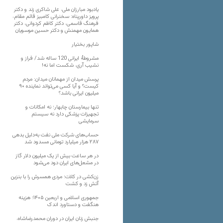
یادبود مبارزان ملی، علی شاکری زند و دکتر
پرویز داورپناه: سخنرانی کامبیز قائم مقام،
فرهنگ قاسمی، دکتر کاظم کردوانی، دکتر
همایون مهمنش و دکتر حسین موسویان
شاپور بختیار
مشروطۀ ایرانی 120 ساله شد/ فراز و
نشیب آری، شکست اما نه!
پرسش میدان از مهمانان میدان: مردم
کیست؟ و آیا کسی می‌تواند نماینده ۹۰
میلیون ایرانی باشد؟
تنها بیمارستان چابهار؛ نه امکانات و
تجهیزات پزشکی دارد نه سیستم
سرمایشی
حساب‌های شرکت ملی نفت به‌دلیل بدهی
۲۸۷ هزار میلیارد تومانی مسدود شد
در هر ساعت بیش از یک میلیون دلار گاز
در مشعل‌های ایران دود می‌شود
زن‌کشی در کلات؛ مردی همسرش را با بنزین
آتش زد و کشت
جمهوری اسلامی و اربعین ۱۴۰۵؛ هزینه
هنگفت و دستاورد اندک
جنبش زنان ایران در دوران محمدرضاشاه،