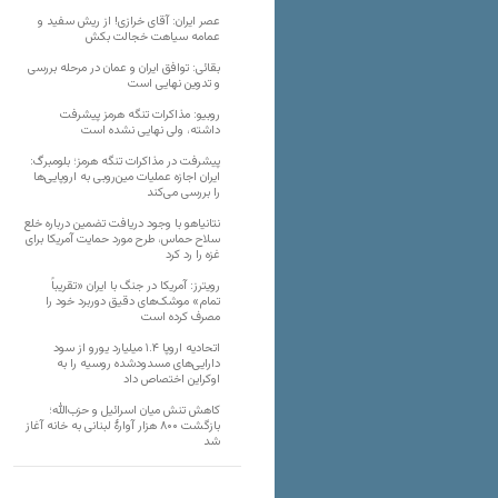
عصر ایران: آقای خرازی! از ریش سفید و
عمامه سیاهت خجالت بکش
بقائی: توافق ایران و عمان در مرحله بررسی
و تدوین نهایی است
روبیو: مذاکرات تنگه هرمز پیشرفت
داشته، ولی نهایی نشده است
پیشرفت در مذاکرات تنگه هرمز؛ بلومبرگ:
ایران اجازه عملیات مین‌روبی به اروپایی‌ها
را بررسی می‌کند
نتانیاهو با وجود دریافت تضمین درباره خلع
سلاح حماس، طرح مورد حمایت آمریکا برای
غزه را رد کرد
رویترز: آمریکا در جنگ با ایران «تقریباً
تمام» موشک‌های دقیق دوربرد خود را
مصرف کرده است
اتحادیه اروپا ۱.۴ میلیارد یورو از سود
دارایی‌های مسدودشده روسیه را به
اوکراین ‏اختصاص داد
کاهش تنش میان اسرائیل و حزب‌الله؛
بازگشت ۸۰۰ هزار آوارۀ لبنانی به خانه‌ آغاز
شد