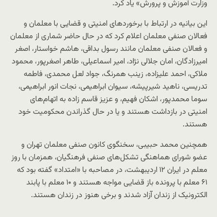
وزارت آموزش و پرورش» یاد کرد.
این بیانیه در ارتباط با برخوردهای امنیتی و قضایی با معلمان و
فعالان صنفی معلمان اعلام کرد که در حال حاضر شماری از معلمان
و فعالان صنفی معلمان مانند رسول بداقی، هاشم خواستار، اصغر
امیرزادگان، امان جلالی نژاد، امیر اسماعیلی، طاهر اصغرپور، محمود
ملاکی، احمد علیزاده، زینب همرنگ، جواد لعل محمدی، فاطمه
تدریسی، ناهید شیرپیشه، سیوان ابراهیمی، نجات انور ابراهیمی،
سوما محمدپور، اشکان فهیم، و عزیز قاسم زاده به اتهام‌های
امنیتی در بازداشت هستند و یا در حال گذراندن محکومیت خود
هستند.
همچنین محمد حبیبی، سخنگوی کانون صنفی معلمان تهران و
عضو شورای هماهنگی تشکل‌های صنفی فرهنگیان، همزمان با روز
معلم در ایران ۱۲ اردیبهشت، در مصاحبه با «امتداد» گفته بود که
۶۱ معلم با پرونده باز قضایی مواجه هستند و ۱۰ معلم با پابند
الکترونیک از زندان آزاد شدند و برخی هنوز در زندان هستند.