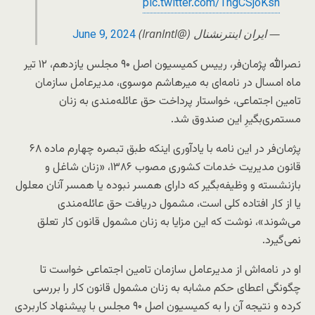
pic.twitter.com/ThgCSjoKsh
— ايران اينترنشنال (@IranIntl)
June 9, 2024
نصرالله پژمان‌فر، رییس کمیسیون اصل ۹۰ مجلس یازدهم، ۱۲ تیر
ماه امسال در نامه‌ای به میرهاشم موسوی، مدیرعامل سازمان
تامین اجتماعی، خواستار پرداخت حق عائله‌مندی به زنان
مستمری‌بگیرِ این صندوق شد.
پژمان‌فر در این نامه با یادآوری اینکه طبق تبصره چهارم ماده ۶۸
قانون مدیریت خدمات کشوری مصوب ۱۳۸۶، «زنان شاغل و
بازنشسته و وظیفه‌بگیر که دارای همسر نبوده یا همسر آنان معلول
یا از کار افتاده کلی است، مشمول دریافت حق عائله‌مندی
می‌شوند»، نوشت که این مزایا به زنان مشمول قانون کار تعلق
نمی‌گیرد.
او در نامه‌اش از مدیرعامل سازمان تامین اجتماعی خواست تا
چگونگی اعطای حکم مشابه به زنان مشمول قانون کار را بررسی
کرده و نتیجه آن را به کمیسیون اصل ۹۰ مجلس با پیشنهاد کاربردی