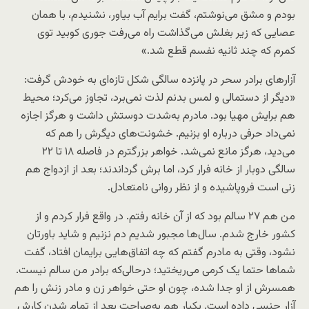
بودم و مشق می‌نوشتم، گفت برایم آب بیاور، نشنیدم، با همان
عصایی که زیر بغلش می‌گذاشت راه می‌رفت جوری کوبید توی
کمرم که چند ثانیه نفسم قطع شد.»
آزارهای برادر سحر در پانزده سالگی شکل تازه‌ای به خودش گرفت:
«دیگر از دستمالی و لمس بدنم لذت نمی‌برد، تجاوز می‌کرد؛ محیط
هم برایش مهیا بود. مادرم به‌شدت دوستش داشت و هرگز اجازه
نمی‌داد حرفی درباره او بزنیم. خشونت‌های دیگرش را هم که
می‌دید، هرگز مانع نمی‌شد. خواهر بزرگترم در فاصله ۱۸ تا ۲۲
سالگی دوبار از خانه فرار کرد، اما برش گرداندند؛ بعد از ازدواج هم
زنی است فروپاشیده و از نظر روانی نامتعادل.
من هم ۲۷ سالم بود که از آن خانه رفتم. در واقع فرار کردم و از
کشور خارج شدم. سال‌ها مجبور شدیم دم نزنیم و شاید باورتان
نشود، وقتی به مادرم گفتم که چه اتفاق‌هایی برایمان افتاد، گفت
شماها حتما یک کرمی می‌ریختید؛ درحالی‌که برادر من سالم نیست.
همسرش از او جدا شده، چون او حتی خواهر زن و مادر زنش را هم
آزار جنسی داده است. یکبار هم به‌صراحت بعد از تمام شدن کارش