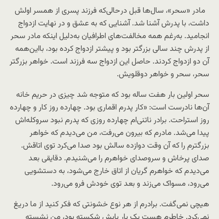
مادر «سحر»، سال‌ها قبل در‌حالی‌که فرزند پسری از همسر اولش
داشت، با پدرش آشنا شد. آشنایی که به عشق و در نهایت ازدواج
انجامید. به‌رغم همه مخالفت‌های اطرافیان به‌دلیل اینکه مادر سحر
از پدرش چند سالی بزرگتر بود و پیشتر ازدواج کرده بود، با‌این‌همه
آن دو ازدواج کردند. حاصل این ازدواج سه فرزند است. خواهر بزرگتر
سحر، سحر و خواهر دوقلویش.
سحر اولین بار هفت ساله بود که متوجه شد چیزی در حریم خانه
آن‌ها نادرست است: «کار پدرم اقماری بود. چهارده روز کار و چهارده
روز استراحت. برادر ناتنی‌ام چهارده روزی که پدرم نبود سر‌و‌کله‌اش
پیدا می‌شد. مادرم که بیرون می‌رفت، من می‌دیدم که خواهر
بزرگترم را که آن وقت دوازده سالش بود صدا می‌کرد توی اتاقش.
صدای پرخاش و سروصدای خواهرم را می‌شنیدم. دقایقی بعد
می‌دیدم که خواهرم گریان از اتاق خارج می‌شود، به دستشویی
می‌رود، مسواک می‌زند و بعد توی خودش فرو می‌رود.
هیچی نمی‌گفت. برادرم از هر نوع خشونتی که فکر کنید از ما دریغ
نمی‌کرد. خاطرم هست یک بار پایش شکسته بود، من نشسته