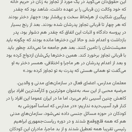
این حقوق‌دان می‌گوید در یک مورد از تجاوز به زنان در حریم خانه
که خود وکالت زن قربانی را بر عهده داشت، شاهد بود که چقدر
پیگیری شکایت از هرلحاظ سخت و پرفشار بود: «چهار دختر بودند
که هر چهار تا قربانی تجاوز پدرشان شده بودند. بعد از رنج بسیار
در پروسه دادگاه و اثبات این اتفاق که چقدر هم دشوار بود، پدر
بازداشت و اعدام شد و حالا این دخترها مانده بودند که چگونه باید
معیشت‌شان را تامین کنند. بعد هم جامعه ما نمی‌داند چطور باید
با قربانی تجاوز برخورد کند. همین دخترها یکی‌شان ازدواج کرده بود
و بعد از اعدام پدرشان در هر ماجرا و اختلافی، همسر دختر به او
می‌گفت تو همانی هستی که پدرت به تو تجاوز کرده بود.»
معلمان مدارس، اعضای فعال در سازمان‌های مدنی و والدین.
مرضیه محبی از این سه، به‌عنوان موثرترین و کارآمدترین افراد برای
کاهش چنین آسیبی نام می‌برد، اما ما در ایران عموما این افراد را در
کنار فرد آسیب‌دیده نداریم: «در مدارس که اساسا آموزشی به
کودکان در حوزه مسائل جنسی داده نمی‌شود، سازمان‌های مدنی
هم که همه قلع‌و‌قمع شدند و در دوره ریاست‌جمهوری ابراهیم
رئیسی تقریبا همه تعطیل شدند و از بد ماجرا، مادران این کودکان