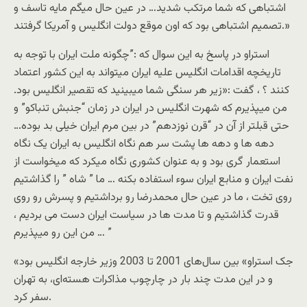
اشتباهی که شما مرتکب شدید… در عین حال میگم مایه تاسف و
تصمیم اشتباهی بود که اون موقع دولت انگلیس و آمریکا گرفتند.»
استراو در پاسخ به این سوال که :”چگونه ملت ایران با توجه به
تاریخچه اقدامات انگلیس علیه ایران میتواند به این کشور اعتماد
کنند ؟ ، گفت :«زیر هر سنگی شما میبینید که تقصیر انگلیس بود.
من میپذیرم که شهرت انگلیس در ایران در زمان “جنبش تنباکو” و
حتی قبلتر از آن در “قرن نوزدهم” در بین مرم ایران خیلی بد بوده…
دهه ها و دهه ها پشت سر هم نگاه انگلیس به ایران یک نگاه
استعمار گری بود و به عنوان کشوری نگاه میکرد که میخواست از
نفت ایران و منابع ایران سوء استفاده بکنه … ما ” شاه ” را گذاشتیم
روی تخت ، ما در عین حال محمدرضا رو برداشتیم و پسرش رو روی
قدرت گذاشتیم و تا مدت ها در سیاست ایران دست می بردیم ،
من این رو میپذیرم … ”
«جک استراو» بین سال‌های 2001 تا 2003 وزیر خارجه انگلیس بود
و در این مدت چند بار در چارچوب مذاکرات هسته‌ای، به تهران
سفر کرد.