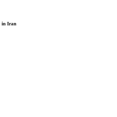
y
in
Iran