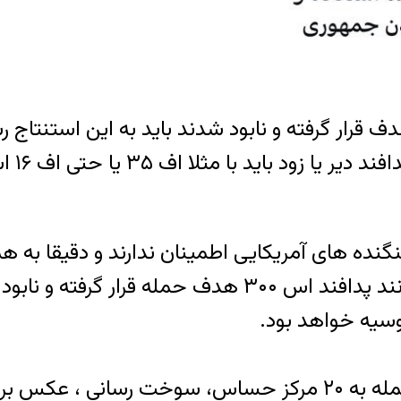
استقرا
وانایی اس ۴۰۰ در مقابله با جنگنده های آمریکایی اطمینان ندارند
ندادند چون احتمال می دهند که اس ۴۰۰ نیز مانند پدافند 
وسیه خواهد بود.
۲ حداقل صد هواپیماهای اسراییل در عملیات حمله به ۲۰ مرکز ح