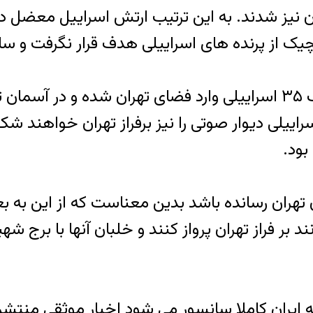
یچیک از پرنده های اسراییلی هدف قرار نگرفت و سا
۳ منابع اسراییلی اعلام کردند که جنگنده های اف ۳۵ اسراییلی وارد فضا
ر بعدی حملات احتمالا اف ۳۵ های اسراییلی دیوار صوتی را نیز برفراز
بود.
ن تهران رسانده باشد بدین معناست که از این به ب
بر فراز تهران پرواز کنند و خلبان آنها با برج شه
به ایران کاملا سانسور می شود اخبار موثقی منتشر