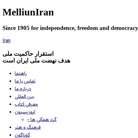
Melliun
Iran
Since 1905 for
independence
,
freedom
and
democrac
Iran
استقرار
حاکميت ملی
هدف نهضت ملی ایران است
راهنما
تماس با ما
درباره ما
بین المللی
معرفی کتاب
اپوزیسیون
- گرد همآئی ها
فرهنگ و هنر
گوناگون