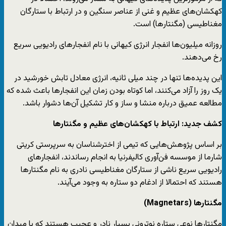
کهکشان‌های عظیم و غنی از عناصر سنگین و در ارتباط با ستارگان
مغناطیسی (مگنتارها) است.
روزانه میلیون‌ها انفجار انرژی کیهانی با نام انفجارهای رادیویی سریع
رخ می‌دهند.
این پدیده‌ها تنها در چند میلی‌ ثانیه، انرژی معادل تابش خورشید در
یک روز را آزاد می‌کنند، اما کوتاه بودن زمان این انفجارها باعث شده که
مطالعه عمیق درباره منشا و ساز و کار تشکیل آن‌ها دشوار باشد.
کشف جدید: ارتباط با کهکشان‌های عظیم و مگنتارها
بر اساس پژوهش‌هایی که تیمی از اخترشناسان به سرپرستی کریتی
شارما از موسسه فن‌آوری کالیفرنیا به انجام رساندند، انفجارهای
رادیویی سریع ناشی از ستارگان مغناطیسی نادری به نام مگنتارها
هستند که احتمالا از ادغام دو ستاره به وجود می‌آیند.
مگنتارها (Magnetars)
مگنتارها نوعی ستاره نوترونی بسیار نادر و عجیب هستند که با میدان