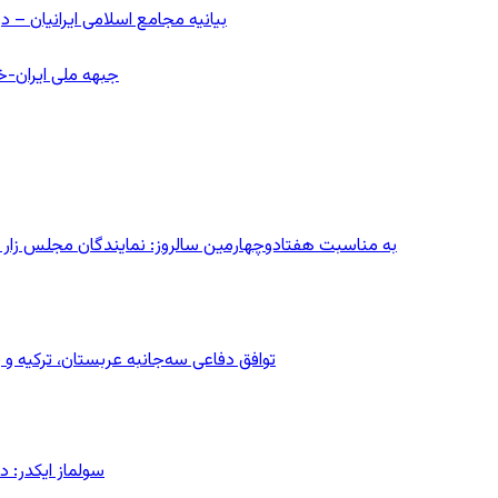
بیانیه مجامع اسلامی ایرانیان 
جبهه ملی ایران-خا
به مناسبت هفتادوچهارمین سالروز: نمایندگان مجلس زار می‌زدند/ تهران در آتش؛ ۳۰ تیر
توافق دفاعی سه‌جانبه عربستان، ترکیه 
سولماز ایکدر: د