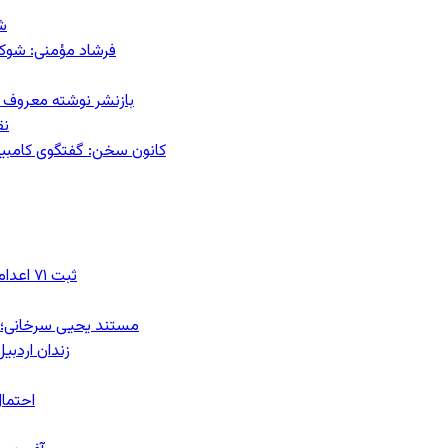
ش
فرشاد مؤمنی: شوک‌د
بازنشر نوشته معروف م
نق
کانون سخن: گفتگوی کامبیز ق
ثبت ۷۱ اعدام در ژوئیه؛ شمار اعدام‌ها در سال ۲۰۲۶ به دست‌کم ۴۴۴ نفر رسید
مستند یحیی سرخانی؛ ش
زندان اردبیل؛ احراز هویت ۵۴ شهرو
احتمال