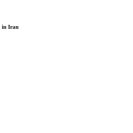
y
in
Iran