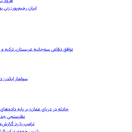
آفرود ب
ایران رحیم‌پور؛ زنی 
توافق دفاعی سه‌جانبه عربستان، ترکیه 
سولماز ایکدر: د
حادثه در دریای عمان؛ بر پایه داده‌ه
نظرسنجی جدید:
ترامپ با رد گزارش‌
رئیس‌ جمهوری اسرائیل