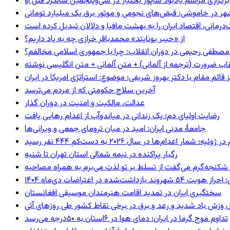
برگزاری مراسم یادبود شاپور بختیار در سی‌وپنجمین سالگرد قتل او
هر در خاموشی؛ قبض‌های نجومی و موتور برق یک میلیارد تومانی
رمانی، اقتصاد ایران را به بهشت مافیا و دلالان تبدیل کرده است
از «خیبر یونایتد» محمدباقر خرازی چه به یاد داریم؟
صطفی رحیمی در دوران انقلاب: چرا با جمهوری اسلامی مخالفم؟
اب ضرورت (ترجمه از آلمانی) + متن آلمانی + متن انگلیسی نوشته
ائم مقام با دکتر بهروز شریفی؛ موضوع: استراتژی امریکا در ایران
آخرین سلاح حکومتی که از مردم می‌ترسد
عدالت، مالکیت و امنیت در دوران گذار
رضایت اولیای دم؛ یک زندانی در میاندوآب از اعدام رهایی یافت
جامعهٔ مدنی ایران: امید در میان ترومای جمعی و ویرانی‌ها
رگبار پراکنده در نیمه شمالی استان تهران تا شنبه
کنجه‌گرم می‌گفت از تسلط بر تو لذت می‌برم به همراه مصاحبه
ند بازداشت‌شده در اعتراضات دی‌ماه ۱۴۰۴
سختگیری ایران در تمدید اقامت هنرمندان موسیقی افغانستان
 وزش باد شدید و رعد و برق در برخی نقاط کشور طی روزهای آتی
تداوم موج گرما در ایران؛ دمای هوا در ۶استان به ۵۰درجه می‌رسد