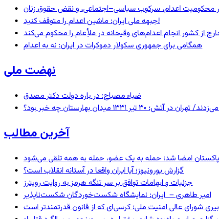
– در محکومیت اعدام، سرکوب سیاسی–اجتماعی، و نقض حقوق زنان
جبهه ملی ایران: ماشین اعدام را متوقف کنید!
رج از کشور انجام اعدام‌های وقیحانه در ملأِعام را محکوم می‌کند
همگامی برای جمهوری سکولار دموکرات در ایران: نه به اعدام
نهضت ملی
ضیاء مصباح: در باره دولت دکتر مصدق
 ۱۳۳۱ میدان بهارستان چه خبر بود؟
آخرین مطالب
و پاکستان امضا شد؛ حمله به یک عضو، حمله به همه تلقی می‌شود
گزارش یورونیوز؛ آیا ایران واقعا در آستانه انقلاب است؟
جزئیات و ابهامات توافق بر سر تنگه هرمز به روایت رویترز
امیر طاهری – ایران: نمایشگاه شکست‌خوردگان شکست‌ناپذیر
بیری شورای عالی امنیت ملی؛ کرسی‌ای که از قانون قدرتمندتر است