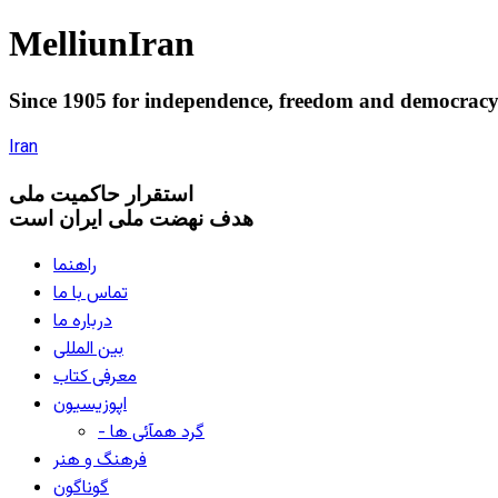
Melliun
Iran
Since 1905 for
independence
,
freedom
and
democrac
Iran
استقرار
حاکميت ملی
هدف نهضت ملی ایران است
راهنما
تماس با ما
درباره ما
بین المللی
معرفی کتاب
اپوزیسیون
- گرد همآئی ها
فرهنگ و هنر
گوناگون