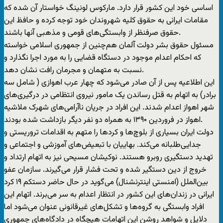
اساسی خود این کشور قرار دارد. مارکوس لونینگ خواستار آن شده که
مقامات ایرانی به حقوق کلیه شهروندان خود توجه کرده و حافظ این
حقوق صرفنظر از وابستگی‌های قومی و مذهبی آنها باشند.
مسئول حقوق بشر دولت آلمان هم‌چنین از جمهوری اسلامی خواسته
که احکام اعدام موجود در دستگاه قضایی را به مورد اجرا نگذارد و
نسبت به متهمان و مجرمان رافت نشان دهد.
این اطلاعیه پس از آن صادر می‌شود که چهار عرب اهوازی ( شامل سه
برادر) به اتهام به قتل رساندن یک مامور نیروی انتظامی در درگیری‌های
شهر اهواز اعدام شدند. این افراد در جریان ناآرامی‌های شهرک ملاشیه
اهواز در فروردین ۱۳۹۰ به همراه دو نفر دیگر بازداشت شده بودند.
دولت ایران بسیاری از بلوچ‌ها و کردها را متهم به اقدامات تروریستی و
جدایی‌طلبانه می‌کند. بهاییان با تبعیض‌های آموزشی و اجتماعی و
تهدید دستگیری روبرو هستند. نوکیشان مسیحی نیز به اتهام ارتداد و
خروج از دین دستگیر شده و تحت فشار قرار می‌گیرند. سازمان عفو
بین‌‌الملل (امنستی اینترنشنال) می‌گوید در حال حاضر دستکم ۱۹ کرد
ایرانی در زندان‌های این کشور در انتظار اعدام به سر می‌‌برند. اتهام این
افراد وابستگی به گروه‌ها و تشکل‌های غیرقانونی عنوان می‌شود اما
دلایل و شواهد روشن این اتهامات هیچگاه در دادگاه‌های جمهوری