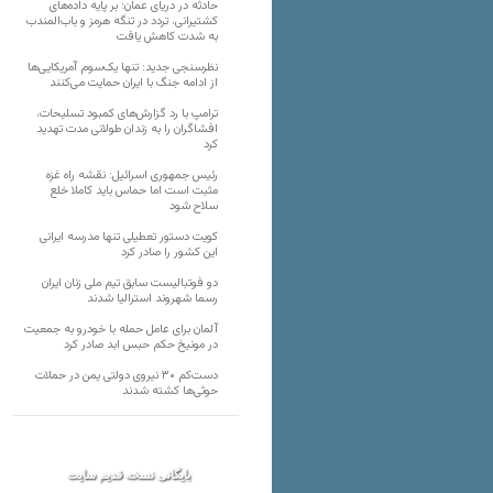
حادثه در دریای عمان؛ بر پایه داده‌های
کشتیرانی، تردد در تنگه هرمز و باب‌المندب
به شدت کاهش یافت
نظرسنجی جدید: تنها یک‌سوم آمریکایی‌ها
از ادامه جنگ با ایران حمایت می‌کنند
ترامپ با رد گزارش‌های کمبود تسلیحات،
افشاگران را به زندان طولانی مدت تهدید
کرد
رئیس‌ جمهوری اسرائیل: نقشه راه غزه
مثبت است اما حماس باید کاملا خلع
سلاح شود
کویت دستور تعطیلی تنها مدرسه ایرانی
این کشور را صادر کرد
دو فوتبالیست سابق تیم ملی زنان ایران
رسما شهروند استرالیا شدند
آلمان برای عامل حمله با خودرو به جمعیت
در مونیخ حکم حبس ابد صادر کرد
دست‌کم ۳۰ نیروی دولتی یمن در حملات
حوثی‌ها کشته شدند
بایگانی نسخه قدیم سایت