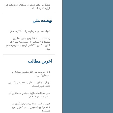
همگامی برای جمهوری سکولار دموکرات در
ایران: نه به اعدام
نهضت ملی
ضیاء مصباح: در باره دولت دکتر مصدق
به مناسبت هفتادوچهارمین سالروز:
نمایندگان مجلس زار می‌زدند/ تهران در
آتش؛ ۳۰ تیر ۱۳۳۱ میدان بهارستان چه خبر
بود؟
آخرین مطالب
35 امین سالروز قتل شاپور بختیار و
سروش کتیبه
تهران: توافق با عمان به معنای بازگشایی
تنگه هرمز نیست
خبر «وخامت حال» مجتبی خامنه‌ای در
بالاترین سطوح نظام
مهرداد خدیر: پیام روشن پزشکیان در
گفت‌و‌گوی تصویری با مرد نامرئی: من
هستم!