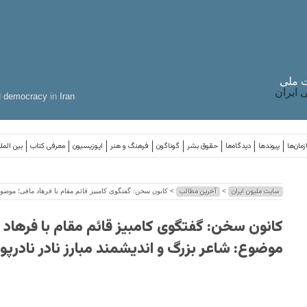
 ملی
ایران
d
democracy
in
Iran
مان‌ها
پیوندها
دیدگاه‌ها
حقوق بشر
گوناگون
فرهنگ و هنر
اپوزیسیون
معرفی کتاب
بین المل
سایت ملیون ایران
آخرین مطالب
>
> کانون سخن: گفتگوی کامبیز قائم مقام با فرهاد مافی؛ موضوع:
کانون سخن: گفتگوی کامبیز قائم مقام با فرهاد 
موضوع: شاعر بزرگ و‌ اندیشمند مبارز نادر نادرپور