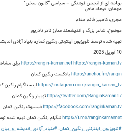
برنامه ای از انجمن فرهنگی – سیاسی “کانون سخن”
مهمان: فرهاد مافی
مجری: کامبیز قائم مقام
موضوع: شاعر بزرگ و‌ اندیشمند مبارز نادر نادرپور
تهیه شده توسط تلویزیون اینترنتی رنگین کمان، بنیاد آزادی اندیشه
10 آوریل 2025
https://rangin-kaman.tv
https://rangin-kaman.net
برای مشاهده
https://anchor.fm/rangin
پادکست رنگین کمان
https://instagram.com/rangin_kaman_tv
اینستاگرام رنگین کم
https://twitter.com/RanginKaman17
توییتر رنگین کمان
https://facebook.com/ranginkaman.tv
فیسبوک رنگین کمان
https://t.me/ranginkamannet
تلگرام رنگین کمان تهیه شده تو
#تلویزیون_اینترنتی_رنگین_کمان
،
#بنیاد_آزادی_اندیشه_و_بیان