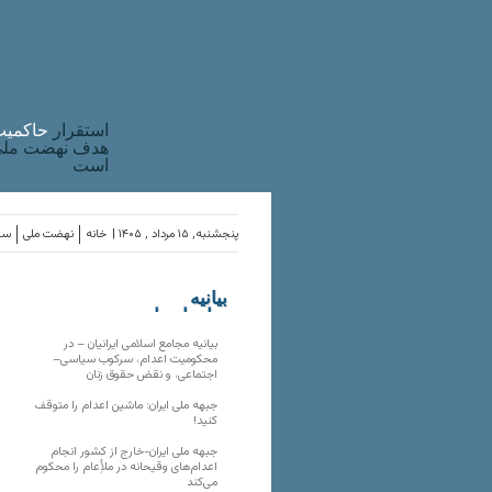
استقرار
حاکميت
هدف نهضت ملی 
است
پنجشنبه, ۱۵ مرداد , ۱۴۰۵ |
خانه
نهضت ملی
ساز
بیانیه
سازمان‌های
ملی
بیانیه مجامع اسلامی ایرانیان – در
محکومیت اعدام، سرکوب سیاسی–
اجتماعی، و نقض حقوق زنان
جبهه ملی ایران: ماشین اعدام را متوقف
کنید!
جبهه ملی ایران-خارج از کشور انجام
اعدام‌های وقیحانه در ملأِعام را محکوم
می‌کند