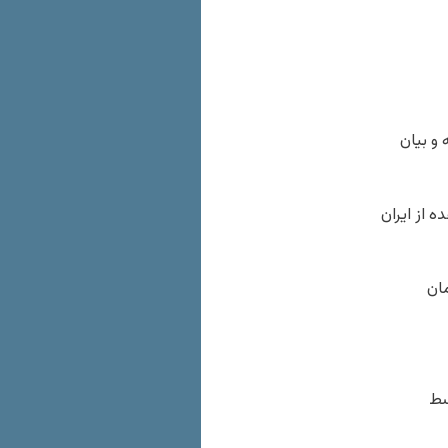
 و بیان
 از ایران
ان
سط