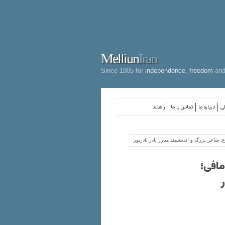
Melliun
Iran
Since 1905 for
independence
,
freedom
an
لی
درباره ما
تماس با ما
راهنما
 شاعر بزرگ و‌ اندیشمند مبارز نادر نادرپور
مافی؛