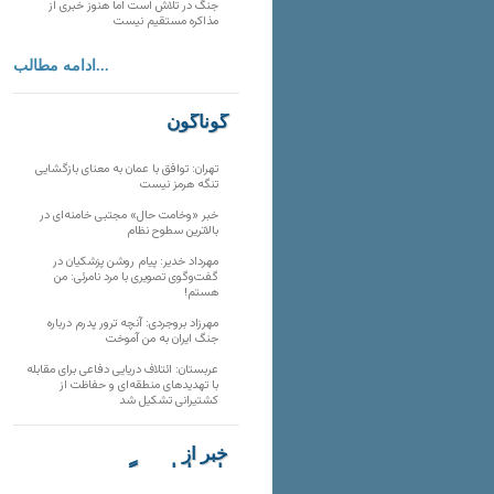
جنگ در تلاش است اما هنوز خبری از
مذاکره مستقیم نیست
ادامه مطالب...
گوناگون
تهران: توافق با عمان به معنای بازگشایی
تنگه هرمز نیست
خبر «وخامت حال» مجتبی خامنه‌ای در
بالاترین سطوح نظام
مهرداد خدیر: پیام روشن پزشکیان در
گفت‌و‌گوی تصویری با مرد نامرئی: من
هستم!
مهرزاد بروجردی: آنچه ترور پدرم درباره
جنگ ایران به من آموخت
عربستان: ائتلاف دریایی دفاعی برای مقابله
با تهدیدهای منطقه‌ای و حفاظت از
کشتیرانی تشکیل شد
خبر از
تارنماهای دیگر