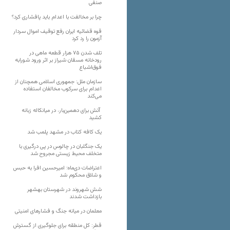
صنفی
چرا بر مخالفت با اعدام باید پافشاری کرد؟
قوه قضائیه ایران رفع توقیف اموال سردار
آزمون را رد کرد
تلف شدن ۷۵ هزار قطعه ماهی در
رودخانه مسقان شیراز بر اثر ورود شورابه
فوق‌اشباع
سازمان ملل: جمهوری اسلامی همچنان از
اعدام برای سرکوب مخالفان استفاده
می‌کند
آتش برای دهمین‌بار، در میانکاله زبانه
کشید
یک کافه کتاب در مشهد پلمب شد
یک جنگلبان در چالوس در پی درگیری با
متخلف محیط زیستی مجروح شد
اعتراضات دی‌ماه؛ امیرحسین افرا به حبس
و شلاق محکوم شد
شش شهروند در شهرستان بهشهر
بازداشت شدند
معلمان در میانه جنگ و فشارهای امنیتی
قطر: کل منطقه برای جلوگیری از گسترش