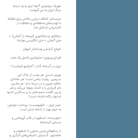
مهرزاد بروجردی: آنچه ترور پدرم درباره
جنگ ایران به من آموخت
عربستان: ائتلاف دریایی دفاعی برای مقابله
با تهدیدهای منطقه‌ای و حفاظت از
کشتیرانی تشکیل شد
دیکتاتور و دیکتاتوری (ترجمه از آلمانی) +
متن آلمانی + متن انگلیسی نوشته
‌امواجِ گرانشی وساختارِ کیهان
فردای پیروزی؛ دشوارترین فصل یک ملت
ایران در آستانه گذار، آلترناتیو کجاست؟
بهروز اسدی: هر وجب از خاک‌ این
سرزمین، روایت زخمی است؛ هر خانه‌ای،
خاطره عزیزی را در سینه دارد؛ هر مادری،
نام فرزندی را با اشک زمزمه می‌کند و هر
پدری، قامت خمیده‌اش را بر سنگینی اندوه
استوار نگاه داشته است؟
عصر ایران – اکونومیست: پرداخت عوارض
به ایران بهتر از ادامه تنش است
«اودیسه»؛ اسطوره در قاب آی‌مکس و
تسخیر گیشه‌ها
از سکوهای پارس جنوبی تا اصفهان و
ماهشهر؛ گسترش اعتراض‌های کارگری و