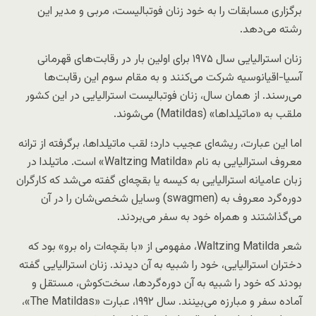
برگزاری مسابقات را به خود زنان فوتبالیست، مربی و مدیر این
رشته می‌دهد.
زنان استرالیایی سال ۱۹۷۵ برای اولین بار در رقابت‌های قهرمانی
آسیا-اقیانوسیه شرکت می‌کنند و به مقام سوم این رقابت‌ها
می‌رسند. از همان سال، زنان فوتبالیست استرالیایی در این کشور
ملقب به «ماتیلداها» (Matildas) می‌شوند.
اما این عبارت، ریشه‌ای عجیب دارد؛ لقب ماتیلداها، برگرفته از ترانه
معروف استرالیایی به نام «Waltzing Matilda» است. ماتیلدا در
زبان عامیانه استرالیایی به کیسه‌‌ یا بقچه‌ای گفته می‌شد که کارگران
دوره‌گرد معروف به (swagmen) وسایل شخصی‌شان را در آن
می‌گذاشتند و همراه خود به سفر می‌بردند.
شعر Waltzing Matilda، مفهومی از «با بقچه‌ات راه برو» بود که
دختران استرالیایی، خود را شبیه به آن دیدند. زنان استرالیایی گفته
بودند که خود را شبیه به آن دوره‌گردها، سخت‌کوش، مستقل و
آماده سفر و مبارزه می‌بینند. سال ۱۹۹۲، عبارت «The Matildas»،