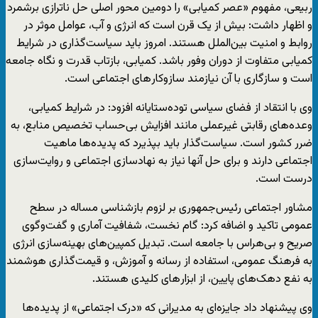
ربیعی، مفهوم «عصر کمیابی» را دومین محور اصلی حل ناترازی برشمرد
و اظهار داشت: بیش از یک قرن است که انرژی و آب، عوامل موثر در
روابط و امنیت بین‌الملل هستند. امروز باید سیاست‌گذاری در شرایط
کمیابی متفاوت از دوران وفور باشد. کمیابی، بازتاب قدرت و نگاه جامعه
است و سازگاری با آن نیازمند سازوکار‌های اجتماعی است.
وی با انتقاد از فضای سیاسی توده‌ستایانه افزود: در شرایط کمیابی،
وعده‌های رقابتی غیرعملی مانند افزایش بی‌حساب تخصیص منابع، به
ضرر کشور است. سیاست‌گذار باید بپذیرد که پدیده‌ها ماهیت
اجتماعی دارند و برای حل آنها نیاز به نهادسازی اجتماعی و روایت‌سازی
درست است.
مشاور اجتماعی رئیس‌جمهوری بر لزوم بازشناسی مساله در سطح
عمومی تاکید و اضافه کرد: گام نخست، شفافیت آماری و گفت‌وگوی
صریح و بی‌هراس با جامعه است. تبدیل کمپین‌های بهینه‌سازی انرژی
به فرهنگ عمومی، استفاده از رسانه و آموزش، و قیمت‌گذاری هوشمند
به نفع دهک‌های پایین، از ابزار‌های کلیدی هستند.
وی پیشنهاد داد جایزه‌ای به مدیرانی که «درک اجتماعی» از پدیده‌ها