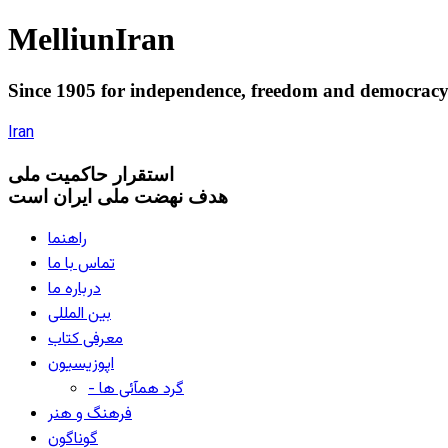
Melliun
Iran
Since 1905 for
independence
,
freedom
and
democrac
Iran
استقرار
حاکميت ملی
هدف نهضت ملی ایران است
راهنما
تماس با ما
درباره ما
بین المللی
معرفی کتاب
اپوزیسیون
- گرد همآئی ها
فرهنگ و هنر
گوناگون