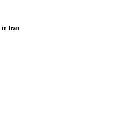
y
in
Iran