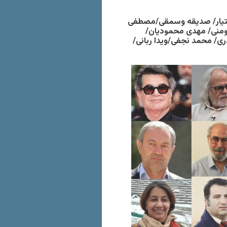
تیار/ صدیقه وسمقی/مصطفی
مومنی/ مهدی محمودیان/
ی/ محمد نجفی/ویدا ربانی/