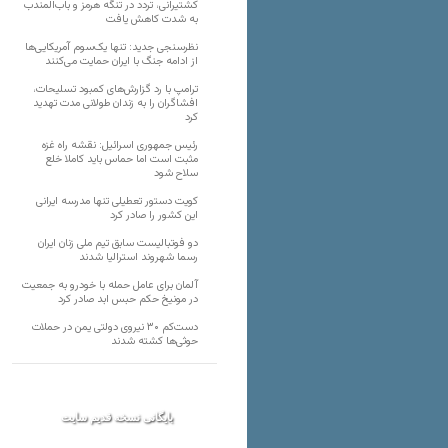
کشتیرانی، تردد در تنگه هرمز و باب‌المندب
به شدت کاهش یافت
نظرسنجی جدید: تنها یک‌سوم آمریکایی‌ها
از ادامه جنگ با ایران حمایت می‌کنند
ترامپ با رد گزارش‌های کمبود تسلیحات،
افشاگران را به زندان طولانی مدت تهدید
کرد
رئیس‌ جمهوری اسرائیل: نقشه راه غزه
مثبت است اما حماس باید کاملا خلع
سلاح شود
کویت دستور تعطیلی تنها مدرسه ایرانی
این کشور را صادر کرد
دو فوتبالیست سابق تیم ملی زنان ایران
رسما شهروند استرالیا شدند
آلمان برای عامل حمله با خودرو به جمعیت
در مونیخ حکم حبس ابد صادر کرد
دست‌کم ۳۰ نیروی دولتی یمن در حملات
حوثی‌ها کشته شدند
بایگانی نسخه قدیم سایت