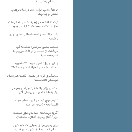
از اعدام رهایی یافت
جامعهٔ مدنی ایران: امید در میان ترومای
جمعی و ویرانی‌ها
ثبت ۷۱ اعدام در ژوئیه؛ شمار اعدام‌ها در
سال ۲۰۲۶ به دست‌کم ۴۴۴ نفر رسید
رگبار پراکنده در نیمه شمالی استان تهران
تا شنبه
مستند یحیی سرخانی؛ شکنجه‌گرم
می‌گفت از تسلط بر تو لذت می‌برم به
همراه مصاحبه
زندان اردبیل؛ احراز هویت ۵۴ شهروند
بازداشت‌شده در اعتراضات دی‌ماه ۱۴۰۴
سختگیری ایران در تمدید اقامت هنرمندان
موسیقی افغانستان
احتمال وزش باد شدید و رعد و برق در
برخی نقاط کشور طی روزهای آتی
تداوم موج گرما در ایران؛ دمای هوا در
۶استان به ۵۰درجه می‌رسد
آفرود بی‌ضابطه، تهدیدی برای طبیعت
ایران/ آغاز برخورد قاطع با متخلفان
ایران رحیم‌پور؛ زنی بهایی که خودش را
اعدام کردند و فرزندش را سپردند به