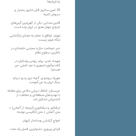
زندان‌بان‌ها
35 امین سالروز قتل شاپور بختیار و
سروش کتیبه
قابین مندایی؛ یکی از کهن‌ترین آیین‌های
ازدواج جهان هنوز در ایران زنده است
تهران: توافق با عمان به معنای بازگشایی
تنگه هرمز نیست
خبر «وخامت حال» مجتبی خامنه‌ای در
بالاترین سطوح نظام
مهرداد خدیر: پیام روشن پزشکیان در
گفت‌و‌گوی تصویری با مرد نامرئی: من
هستم!
مهرزاد بروجردی: آنچه ترور پدرم درباره
جنگ ایران به من آموخت
عربستان: ائتلاف دریایی دفاعی برای مقابله
با تهدیدهای منطقه‌ای و حفاظت از
کشتیرانی تشکیل شد
دیکتاتور و دیکتاتوری (ترجمه از آلمانی) +
متن آلمانی + متن انگلیسی نوشته
‌امواجِ گرانشی وساختارِ کیهان
فردای پیروزی؛ دشوارترین فصل یک ملت