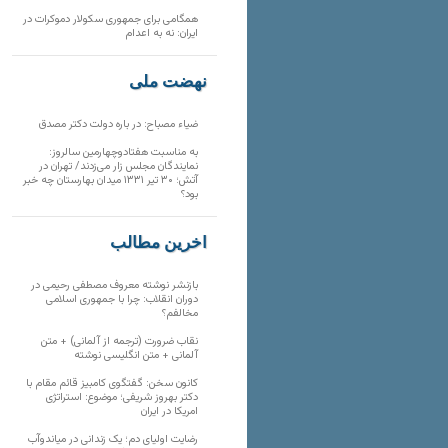
همگامی برای جمهوری سکولار دموکرات در
ایران: نه به اعدام
نهضت ملی
ضیاء مصباح: در باره دولت دکتر مصدق
به مناسبت هفتادوچهارمین سالروز:
نمایندگان مجلس زار می‌زدند/ تهران در
آتش؛ ۳۰ تیر ۱۳۳۱ میدان بهارستان چه خبر
بود؟
آخرین مطالب
بازنشر نوشته معروف مصطفی رحیمی در
دوران انقلاب: چرا با جمهوری اسلامی
مخالفم؟
نقاب ضرورت (ترجمه از آلمانی) + متن
آلمانی + متن انگلیسی نوشته
کانون سخن: گفتگوی کامبیز قائم مقام با
دکتر بهروز شریفی؛ موضوع: استراتژی
امریکا در ایران
رضایت اولیای دم؛ یک زندانی در میاندوآب