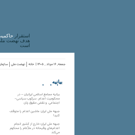
استقرار
حاکميت
هدف نهضت ملی 
است
جمعه, ۱۶ مرداد , ۱۴۰۵ |
خانه
نهضت ملی
سازمان
بیانیه
سازمان‌های
ملی
بیانیه مجامع اسلامی ایرانیان – در
محکومیت اعدام، سرکوب سیاسی–
اجتماعی، و نقض حقوق زنان
جبهه ملی ایران: ماشین اعدام را متوقف
کنید!
جبهه ملی ایران-خارج از کشور انجام
اعدام‌های وقیحانه در ملأِعام را محکوم
می‌کند