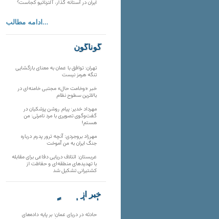
ایران در آستانه گذار، آلترناتیو کجاست؟
ادامه مطالب...
گوناگون
تهران: توافق با عمان به معنای بازگشایی
تنگه هرمز نیست
خبر «وخامت حال» مجتبی خامنه‌ای در
بالاترین سطوح نظام
مهرداد خدیر: پیام روشن پزشکیان در
گفت‌و‌گوی تصویری با مرد نامرئی: من
هستم!
مهرزاد بروجردی: آنچه ترور پدرم درباره
جنگ ایران به من آموخت
عربستان: ائتلاف دریایی دفاعی برای مقابله
با تهدیدهای منطقه‌ای و حفاظت از
کشتیرانی تشکیل شد
خبر از
تارنماهای دیگر
حادثه در دریای عمان؛ بر پایه داده‌های