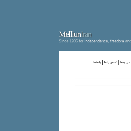
Melliun
Iran
Since 1905 for
independence
,
freedom
an
درباره ما
تماس با ما
راهنما