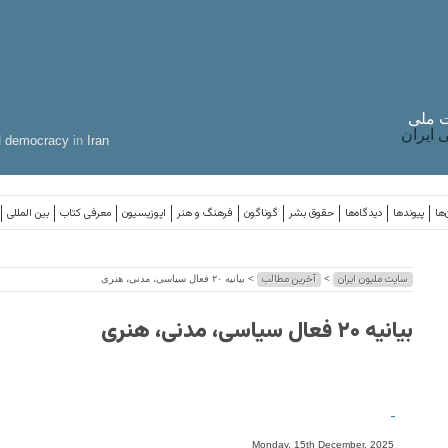
 ملی
ایران
d
democracy
in
Iran
‌ها
پیوندها
دیدگاه‌ها
حقوق بشر
گوناگون
فرهنگ و هنر
اپوزیسیون
معرفی کتاب
بین المللی
سایت ملیون ایران
آخرین مطالب
>
> بیانیه ۲۰ فعال سیاسی، مدنی، هنری
بیانیه ۲۰ فعال سیاسی، مدنی، هنری
-
Monday, 15th December, 2025