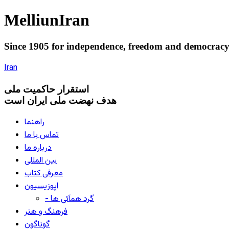
Melliun
Iran
Since 1905 for
independence
,
freedom
and
democrac
Iran
استقرار
حاکميت ملی
هدف نهضت ملی ایران است
راهنما
تماس با ما
درباره ما
بین المللی
معرفی کتاب
اپوزیسیون
- گرد همآئی ها
فرهنگ و هنر
گوناگون