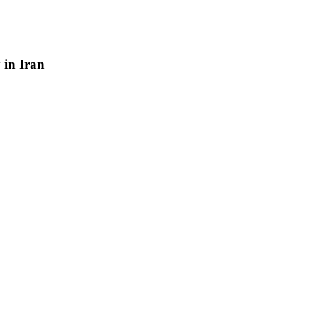
y
in
Iran