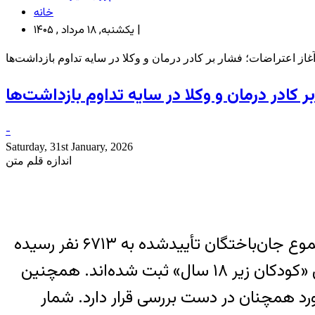
خانه
یکشنبه, ۱۸ مرداد , ۱۴۰۵ |
غاز اعتراضات؛ فشار بر کادر درمان و وکلا در سایه تداوم بازداشت‌ها
ر کادر درمان و وکلا در سایه تداوم بازداشت‌ها
-
Saturday, 31st January, 2026
اندازه قلم متن
– بر اساس تازه‌ترین داده‌های تجمیعی هرانا در روز سی‌وپنجم از آغاز اعتراضات، مجموع جان‌باختگان تأییدشده به ۶۷۱۳ نفر رسیده
است. بر پایه این آمار، ۶۳۰۵ نفر از جان‌باختگان «معترضان» گزارش شده‌اند و ۱۳۷ نفر نیز در بخش «کودکان زیر ۱۸ سال» ثبت شده‌اند. همچنین
از نیروهای وابسته به حکومت و ۵۷ نفر «غیرنظامی-غیرمعترض» گزارش شده‌اند. ۱۷۰۹۱ مورد همچنان در دست بررسی قرار دارد. شمار