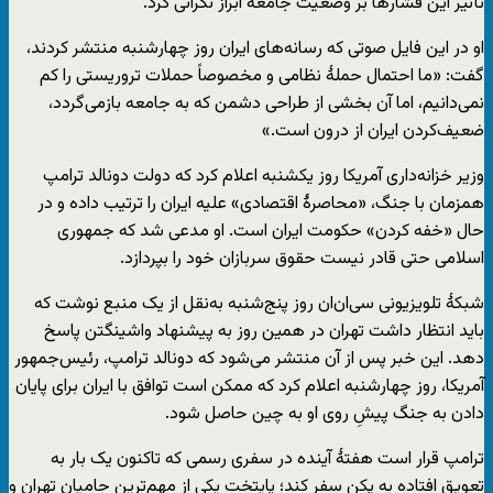
تأثیر این فشارها بر وضعیت جامعه ابراز نگرانی کرد.
او در این فایل صوتی که رسانه‌های ایران روز چهارشنبه منتشر کردند،
گفت: «ما احتمال حملهٔ نظامی و مخصوصاً حملات تروریستی را کم
نمی‌دانیم، اما آن بخشی از طراحی دشمن که به جامعه بازمی‌گردد،
ضعیف‌کردن ایران از درون است.»
وزیر خزانه‌داری آمریکا روز یکشنبه اعلام کرد که دولت دونالد ترامپ
همزمان با جنگ، «محاصرهٔ اقتصادی» علیه ایران را ترتیب داده و در
حال «خفه کردن» حکومت ایران است. او مدعی شد که جمهوری
اسلامی حتی قادر نیست حقوق سربازان خود را بپردازد.
شبکهٔ تلویزیونی سی‌ان‌ان روز پنج‌شنبه به‌نقل از یک منبع نوشت که
باید انتظار داشت تهران در همین روز به پیشنهاد واشینگتن پاسخ
دهد. این خبر پس از آن منتشر می‌شود که دونالد ترامپ، رئیس‌جمهور
آمریکا، روز چهارشنبه اعلام کرد که ممکن است توافق با ایران برای پایان
دادن به جنگ پیشِ روی او به چین حاصل شود.
ترامپ قرار است هفتهٔ آینده در سفری رسمی که تاکنون یک بار به
تعویق افتاده به پکن سفر کند؛ پایتخت یکی از مهم‌ترین حامیان تهران و