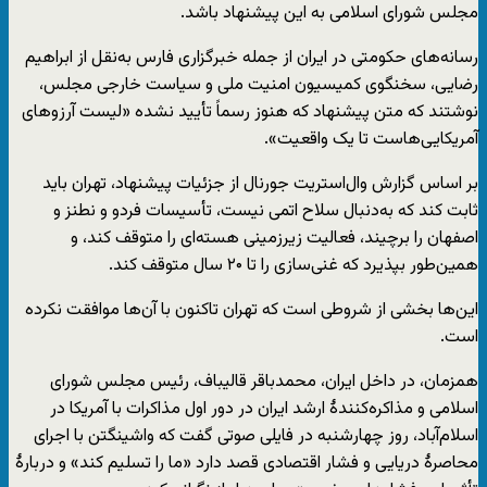
مجلس شورای اسلامی به این پیشنهاد باشد.
رسانه‌های حکومتی در ایران از جمله خبرگزاری فارس به‌نقل از ابراهیم
رضایی، سخنگوی کمیسیون امنیت ملی و سیاست خارجی مجلس،
نوشتند که متن پیشنهاد که هنوز رسماً تأیید نشده «لیست آرزوهای
آمریکایی‌هاست تا یک واقعیت».
بر اساس گزارش وال‌استریت جورنال از جزئیات پیشنهاد، تهران باید
ثابت کند که به‌دنبال سلاح اتمی نیست، تأسیسات فردو و نطنز و
اصفهان را برچیند، فعالیت زیرزمینی هسته‌ای را متوقف کند، و
همین‌طور بپذیرد که غنی‌سازی را تا ۲۰ سال متوقف کند.
این‌ها بخشی از شروطی است که تهران تاکنون با آن‌ها موافقت نکرده
است.
همزمان، در داخل ایران، محمدباقر قالیباف، رئیس مجلس شورای
اسلامی و مذاکره‌کنندهٔ ارشد ایران در دور اول مذاکرات با آمریکا در
اسلام‌آباد، روز چهارشنبه در فایلی صوتی گفت که واشینگتن با اجرای
محاصرهٔ دریایی و فشار اقتصادی قصد دارد «ما را تسلیم کند» و دربارهٔ