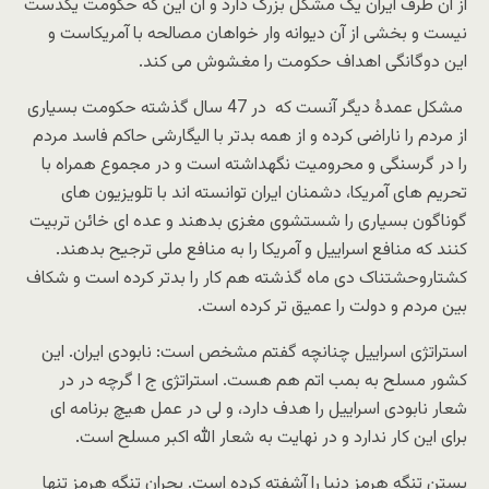
از آن طرف ایران یک مشکل بزرگ دارد و آن این که حکومت یکدست
نیست و بخشی از آن دیوانه وار خواهان مصالحه با آمریکاست و
این دوگانگی اهداف حکومت را مغشوش می کند.
مشکل عمدهُ دیگر آنست که در 47 سال گذشته حکومت بسیاری
از مردم را ناراضی کرده و از همه بدتر با الیگارشی حاکم فاسد مردم
را در گرسنگی و محرومیت نگهداشته است و در مجموع همراه با
تحریم های آمریکا، دشمنان ایران توانسته اند با تلویزیون های
گوناگون بسیاری را شستشوی مغزی بدهند و عده ای خائن تربیت
کنند که منافع اسراییل و آمریکا را به منافع ملی ترجیح بدهند.
کشتاروحشتناک دی ماه گذشته هم کار را بدتر کرده است و شکاف
بین مردم و دولت را عمیق تر کرده است.
استراتژی اسراییل چنانچه گفتم مشخص است: نابودی ایران. این
کشور مسلح به بمب اتم هم هست. استراتژی ج ا گرچه در در
شعار نابودی اسراییل را هدف دارد، و لی در عمل هیچ برنامه ای
برای این کار ندارد و در نهایت به شعار الله اکبر مسلح است.
بستن تنگه هرمز دنیا را آشفته کرده است. بحران تنگه هرمز تنها