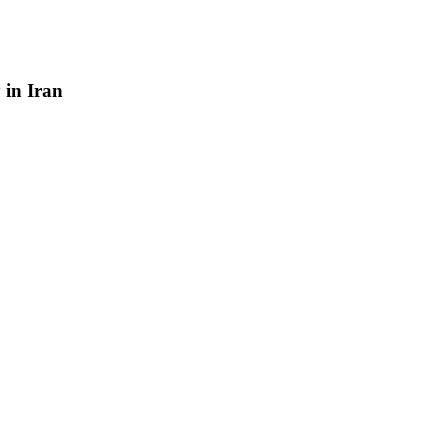
y
in
Iran