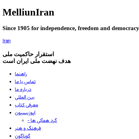
Melliun
Iran
Since 1905 for
independence
,
freedom
and
democrac
Iran
استقرار
حاکميت ملی
هدف نهضت ملی ایران است
راهنما
تماس با ما
درباره ما
بین المللی
معرفی کتاب
اپوزیسیون
- گرد همآئی ها
فرهنگ و هنر
گوناگون