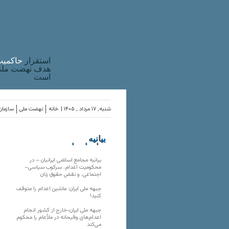
استقرار
حاکميت
هدف نهضت ملی 
است
شنبه, ۱۷ مرداد , ۱۴۰۵ |
خانه
نهضت ملی
سازمان‌
بیانیه
سازمان‌های
ملی
بیانیه مجامع اسلامی ایرانیان – در
محکومیت اعدام، سرکوب سیاسی–
اجتماعی، و نقض حقوق زنان
جبهه ملی ایران: ماشین اعدام را متوقف
کنید!
جبهه ملی ایران-خارج از کشور انجام
اعدام‌های وقیحانه در ملأِعام را محکوم
می‌کند