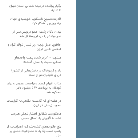
رگبار پراکنده در نیمه شمالی استان تهران
تا شنبه
قدرت‌مندترین تلسکوپ خورشیدی جهان
چه چیزی را آشکار کرد؟
زندان لاکان رشت؛ حمزه درویش پس از
ضرب‌وشتم به بهداری منتقل شد
چاقوی اصیل زنجان زیر فشار فولاد گران و
اجناس تقلبی ارزان
مشهد؛ ۲۰ برابر شدن پلمب واحدهای
صنفی نسبت به سال گذشته
باد و گردوخاک در بخش‌هایی از کشور/
دریای مازندران مواج است
متا به اتهام ایجاد «مزاحمت عمومی» برای
کودکان به پرداخت ۵۶۷ میلیون دلار
محکوم شد
در هفته‌ای که گذشت؛ نگاهی به گزارشات
محیط زیستی در ایران
محکومیت شقایق افشار نجفی هنرمند
۱۸ساله قزوینی به ۹سال حبس
رنج خانواده‌های کشته‌شدگان اعتراضات؛ از
پلمب کسب‌وکارها تا ممنوعیت حضور بر
مزار