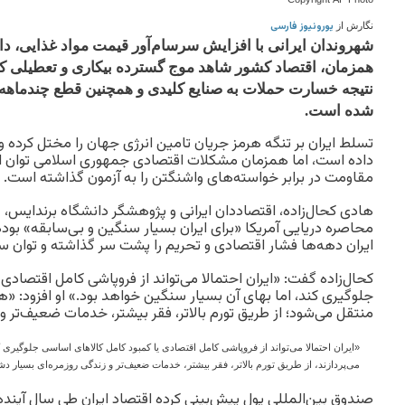
یورونیوز فارسی
نگارش از
شهروندان ایرانی با افزایش سرسام‌آور قیمت مواد غذایی، دارو 
همزمان، اقتصاد کشور شاهد موج گسترده بیکاری و تعطیلی کس
نتیجه خسارت حملات به صنایع کلیدی و همچنین قطع چندماهه 
شده است.
تسلط ایران بر تنگه هرمز جریان تامین انرژی جهان را مختل کرده و
داده است، اما همزمان مشکلات اقتصادی جمهوری اسلامی توان ای
مقاومت در برابر خواسته‌های واشنگتن را به آزمون گذاشته است.
هادی کحال‌زاده، اقتصاددان ایرانی و پژوهشگر دانشگاه برندایس
محاصره دریایی آمریکا «برای ایران بسیار سنگین و بی‌سابقه» بوده 
ایران دهه‌ها فشار اقتصادی و تحریم را پشت سر گذاشته و توان سا
کحال‌زاده گفت: «ایران احتمالا می‌تواند از فروپاشی کامل اقتصادی
جلوگیری کند، اما بهای آن بسیار سنگین خواهد بود.» او افزود: «ه
منتقل می‌شود؛ از طریق تورم بالاتر، فقر بیشتر، خدمات ضعیف‌تر و ز
«ایران احتمالا می‌تواند از فروپاشی کامل اقتصادی یا کمبود کامل کالاهای اساسی جلوگیری ک
می‌پردازند، از طریق تورم بالاتر، فقر بیشتر، خدمات ضعیف‌تر و زندگی روزمره‌ای بسیار دش
صندوق بین‌المللی پول پیش‌بینی کرده اقتصاد ایران طی سال آی