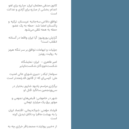
کانون صنفی معلمان ایران: مبارزه برای لغو
اعدام بخشی از مبارزه برای آزادی و عدالت
است
توافق دفاعی سه‌جانبه عربستان، ترکیه و
پاکستان امضا شد؛ حمله به یک عضو،
حمله به همه تلقی می‌شود
گزارش یورونیوز؛ آیا ایران واقعا در آستانه
انقلاب است؟
جزئیات و ابهامات توافق بر سر تنگه هرمز
به روایت رویترز
امیر طاهری – ایران: نمایشگاه
شکست‌خوردگان شکست‌ناپذیر
سولماز ایکدر: دبیری شورای عالی امنیت
ملی؛ کرسی‌ای که از قانون قدرتمندتر است
برگزاری مراسم یادبود شاپور بختیار در
سی‌وپنجمین سالگرد قتل او
شهر در خاموشی؛ قبض‌های نجومی و
موتور برق یک میلیارد تومانی
فرشاد مؤمنی: شوک‌درمانی، اقتصاد ایران
را به بهشت مافیا و دلالان تبدیل کرده
است
از «خیبر یونایتد» محمدباقر خرازی چه به