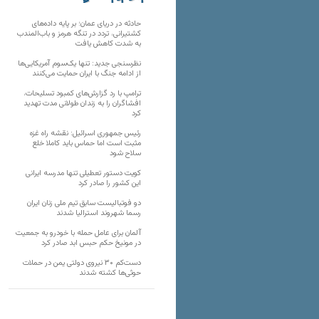
تارنماهای دیگر
حادثه در دریای عمان؛ بر پایه داده‌های
کشتیرانی، تردد در تنگه هرمز و باب‌المندب
به شدت کاهش یافت
نظرسنجی جدید: تنها یک‌سوم آمریکایی‌ها
از ادامه جنگ با ایران حمایت می‌کنند
ترامپ با رد گزارش‌های کمبود تسلیحات،
افشاگران را به زندان طولانی مدت تهدید
کرد
رئیس‌ جمهوری اسرائیل: نقشه راه غزه
مثبت است اما حماس باید کاملا خلع
سلاح شود
کویت دستور تعطیلی تنها مدرسه ایرانی
این کشور را صادر کرد
دو فوتبالیست سابق تیم ملی زنان ایران
رسما شهروند استرالیا شدند
آلمان برای عامل حمله با خودرو به جمعیت
در مونیخ حکم حبس ابد صادر کرد
دست‌کم ۳۰ نیروی دولتی یمن در حملات
حوثی‌ها کشته شدند