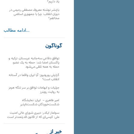
یاد داریم؟
بازنشر نوشته معروف مصطفی رحیمی در
دوران انقلاب: چرا با جمهوری اسلامی
مخالفم؟
ادامه مطالب...
گوناگون
توافق دفاعی سه‌جانبه عربستان، ترکیه و
پاکستان امضا شد؛ حمله به یک عضو،
حمله به همه تلقی می‌شود
گزارش یورونیوز؛ آیا ایران واقعا در آستانه
انقلاب است؟
جزئیات و ابهامات توافق بر سر تنگه هرمز
به روایت رویترز
امیر طاهری – ایران: نمایشگاه
شکست‌خوردگان شکست‌ناپذیر
سولماز ایکدر: دبیری شورای عالی امنیت
ملی؛ کرسی‌ای که از قانون قدرتمندتر است
خبر از