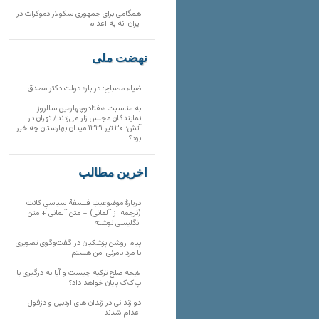
همگامی برای جمهوری سکولار دموکرات در
ایران: نه به اعدام
نهضت ملی
ضیاء مصباح: در باره دولت دکتر مصدق
به مناسبت هفتادوچهارمین سالروز:
نمایندگان مجلس زار می‌زدند/ تهران در
آتش؛ ۳۰ تیر ۱۳۳۱ میدان بهارستان چه خبر
بود؟
آخرین مطالب
دربارهٔ موضوعیتِ فلسفهٔ سیاسیِ کانت
(ترجمه از آلمانی) + متن آلمانی + متن
انگلیسی نوشته
پیام روشن پزشکیان در گفت‌و‌گوی تصویری
با مرد نامرئی: من هستم!
لایحه صلح ترکیه چیست و آیا به درگیری با
پ‌ک‌ک پایان خواهد داد؟
دو زندانی در زندان های اردبیل و دزفول
اعدام شدند