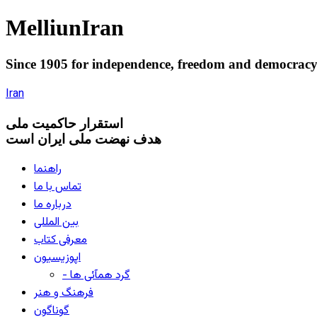
Melliun
Iran
Since 1905 for
independence
,
freedom
and
democrac
Iran
استقرار
حاکميت ملی
هدف نهضت ملی ایران است
راهنما
تماس با ما
درباره ما
بین المللی
معرفی کتاب
اپوزیسیون
- گرد همآئی ها
فرهنگ و هنر
گوناگون