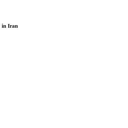
y
in
Iran