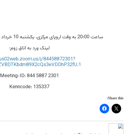
ساعت 20:00 به وقت اروپای مرکزی، یکشنبه 10 خرداد 1405 برابر 31 مه 2026
لینک ورد به اتاق زوم:
//us02web.zoom.us/j/84458872301?
ZVBDTKbdm89X2cQs3eVDDhP32fU.1
Meeting-ID: 844 5887 2301
Kenncode: 135337
Share this: