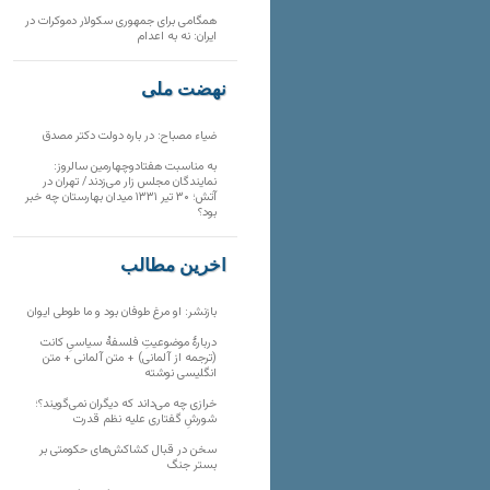
همگامی برای جمهوری سکولار دموکرات در
ایران: نه به اعدام
نهضت ملی
ضیاء مصباح: در باره دولت دکتر مصدق
به مناسبت هفتادوچهارمین سالروز:
نمایندگان مجلس زار می‌زدند/ تهران در
آتش؛ ۳۰ تیر ۱۳۳۱ میدان بهارستان چه خبر
بود؟
آخرین مطالب
بازنشر: او مرغ طوفان بود و ما طوطی ایوان
دربارهٔ موضوعیتِ فلسفهٔ سیاسیِ کانت
(ترجمه از آلمانی) + متن آلمانی + متن
انگلیسی نوشته
خرازی چه می‌داند که دیگران نمی‌گویند؟؛
شورشِ گفتاری علیه نظم قدرت
سخن در قبال کشاکش‌های حکومتی بر
بستر جنگ