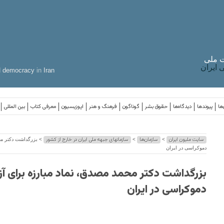
 ملی
ایران
d
democracy
in
Iran
ها
پیوندها
دیدگاه‌ها
حقوق بشر
گوناگون
فرهنگ و هنر
اپوزیسیون
معرفی کتاب
بین المللی
سایت ملیون ایران
سازمان‌ها
سازمانهای جبهه ملی ایران در خارج از کشور
>
>
> بزرگداشت دکتر محم
دموکراسی در ایران
بزرگداشت دکتر محمد مصدق، نماد مبارزه برای آز
دموکراسی در ایران