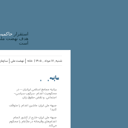
استقرار
حاکميت
هدف نهضت ملی 
است
شنبه, ۱۷ مرداد , ۱۴۰۵ |
خانه
نهضت ملی
سازمان‌
بیانیه
سازمان‌های
ملی
بیانیه مجامع اسلامی ایرانیان – در
محکومیت اعدام، سرکوب سیاسی–
اجتماعی، و نقض حقوق زنان
جبهه ملی ایران: ماشین اعدام را متوقف
کنید!
جبهه ملی ایران-خارج از کشور انجام
اعدام‌های وقیحانه در ملأِعام را محکوم
می‌کند