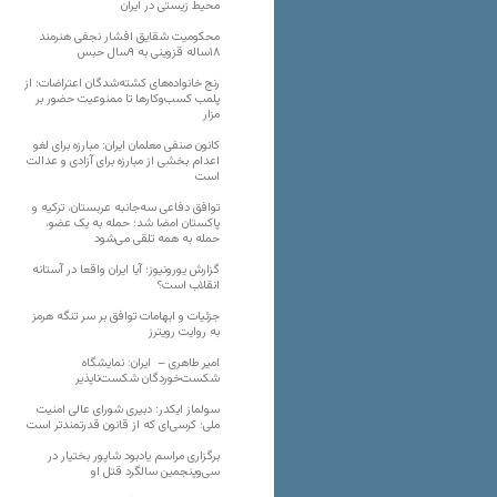
محیط زیستی در ایران
محکومیت شقایق افشار نجفی هنرمند
۱۸ساله قزوینی به ۹سال حبس
رنج خانواده‌های کشته‌شدگان اعتراضات؛ از
پلمب کسب‌وکارها تا ممنوعیت حضور بر
مزار
کانون صنفی معلمان ایران: مبارزه برای لغو
اعدام بخشی از مبارزه برای آزادی و عدالت
است
توافق دفاعی سه‌جانبه عربستان، ترکیه و
پاکستان امضا شد؛ حمله به یک عضو،
حمله به همه تلقی می‌شود
گزارش یورونیوز؛ آیا ایران واقعا در آستانه
انقلاب است؟
جزئیات و ابهامات توافق بر سر تنگه هرمز
به روایت رویترز
امیر طاهری – ایران: نمایشگاه
شکست‌خوردگان شکست‌ناپذیر
سولماز ایکدر: دبیری شورای عالی امنیت
ملی؛ کرسی‌ای که از قانون قدرتمندتر است
برگزاری مراسم یادبود شاپور بختیار در
سی‌وپنجمین سالگرد قتل او