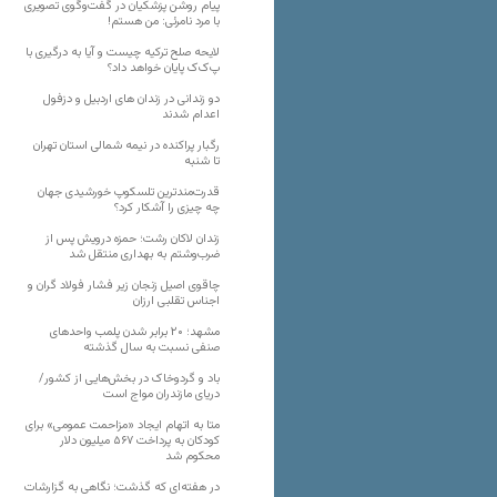
پیام روشن پزشکیان در گفت‌و‌گوی تصویری
با مرد نامرئی: من هستم!
لایحه صلح ترکیه چیست و آیا به درگیری با
پ‌ک‌ک پایان خواهد داد؟
دو زندانی در زندان های اردبیل و دزفول
اعدام شدند
رگبار پراکنده در نیمه شمالی استان تهران
تا شنبه
قدرت‌مندترین تلسکوپ خورشیدی جهان
چه چیزی را آشکار کرد؟
زندان لاکان رشت؛ حمزه درویش پس از
ضرب‌وشتم به بهداری منتقل شد
چاقوی اصیل زنجان زیر فشار فولاد گران و
اجناس تقلبی ارزان
مشهد؛ ۲۰ برابر شدن پلمب واحدهای
صنفی نسبت به سال گذشته
باد و گردوخاک در بخش‌هایی از کشور/
دریای مازندران مواج است
متا به اتهام ایجاد «مزاحمت عمومی» برای
کودکان به پرداخت ۵۶۷ میلیون دلار
محکوم شد
در هفته‌ای که گذشت؛ نگاهی به گزارشات