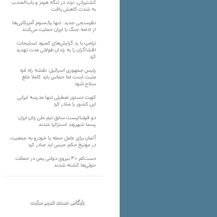
کشتیرانی، تردد در تنگه هرمز و باب‌المندب
به شدت کاهش یافت
نظرسنجی جدید: تنها یک‌سوم آمریکایی‌ها
از ادامه جنگ با ایران حمایت می‌کنند
ترامپ با رد گزارش‌های کمبود تسلیحات،
افشاگران را به زندان طولانی مدت تهدید
کرد
رئیس‌ جمهوری اسرائیل: نقشه راه غزه
مثبت است اما حماس باید کاملا خلع
سلاح شود
کویت دستور تعطیلی تنها مدرسه ایرانی
این کشور را صادر کرد
دو فوتبالیست سابق تیم ملی زنان ایران
رسما شهروند استرالیا شدند
آلمان برای عامل حمله با خودرو به جمعیت
در مونیخ حکم حبس ابد صادر کرد
دست‌کم ۳۰ نیروی دولتی یمن در حملات
حوثی‌ها کشته شدند
بایگانی نسخه قدیم سایت