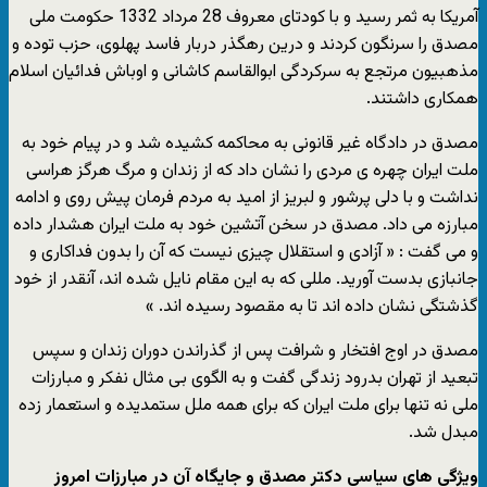
آمریکا به ثمر رسید و با کودتای معروف 28 مرداد 1332 حکومت ملی
مصدق را سرنگون کردند و درین رهگذر دربار فاسد پهلوی، حزب توده و
مذهبیون مرتجع به سرکردگی ابوالقاسم کاشانی و اوباش فدائیان اسلام
همکاری داشتند.
مصدق در دادگاه غیر قانونی به محاکمه کشیده شد و در پیام خود به
ملت ایران چهره ی مردی را نشان داد که از زندان و مرگ هرگز هراسی
نداشت و با دلی پرشور و لبریز از امید به مردم فرمان پیش روی و ادامه
مبارزه می داد. مصدق در سخن آتشین خود به ملت ایران هشدار داده
و می گفت : « آزادی و استقلال چیزی نیست که آن را بدون فداکاری و
جانبازی بدست آورید. مللی که به این مقام نایل شده اند، آنقدر از خود
گذشتگی نشان داده اند تا به مقصود رسیده اند. »
مصدق در اوج افتخار و شرافت پس از گذراندن دوران زندان و سپس
تبعید از تهران بدرود زندگی گفت و به الگوی بی مثال نفکر و مبارزات
ملی نه تنها برای ملت ایران که برای همه ملل ستمدیده و استعمار زده
مبدل شد.
ویژگی های سیاسی دکتر مصدق و جایگاه آن در مبارزات امروز