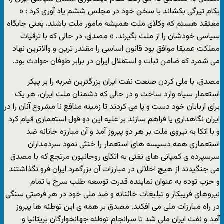
بکام تیرگی بکشاند با سخن خود در مجلس ششم یاد آوری کرد : «
معتقد هستم که وکلای ملت همیشه مامور ملت باشند، یعنی جایگاه
سیاسی خودشان را از ملت بگیرند. » مصدق، در حالی که با ترقیات
مملکت عمیقا موافق بود قانون اساسی را مقتدر ترین و والاترین نهاد
می شمرد که ضامن ثبات و استقلال ایران در برابر طوفان حوادث بود.
مصدق، با ملی کردن صنعت نفت ایران بزرگترین ضربه را بر پیکر
استعمار سیاه وارد ساخت و در حالی که دشمنان ملت ایران، هر یک
برای اربابان خود دست و پا می کردند تا زمینه منافع نا مشروع آنان را در
ایران نگاهداری یا فراهم سازند بر علیه این دو قول استعماری قیام کرد
و با اتکا به نیروی ملت بر هر دو پیروز آمد و آن مبارزه جانانه ضد
استعماری همه دسیسه های استعمار را خنثی نمود سردمداران
سرسپرده ی کمپانی های نفتی به اتکای روحانیون مرتجع که با مصدق
می جنگیدند از هیچ اخلالی در مبارزات آن بزرگمرد ایران فرو نگذاشتند
و حزب توده به عنوان نماینده قدرت توسعه طلب سرخ با تمام
نیروهای فریبکار و تبلیغات خائنانه و ضد ملی خود در هر فرصتی سنگی
در راه مبارزات ملی می افکند. مصدق بر همه ی این توطئه ها پیروز
آمد و نفت ایران ملی شد تا سرانجام توطئه جهانخوارگان بریتانیا و