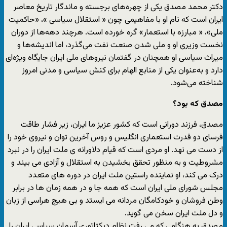
دکتر محمد مصدق یکی از چهره‌های برجسته و ماندگار تاریخ معاصر
ایران است که نام او با مفاهیمی چون « استقلال سیاسی »، «حاکمیت
ملی»، « مبارزه با استعمار» گره خورده است. هرچند دهه‌ها از دوران
نخست ‌وزیری او و ملی شدن صنعت نفت می‌گذرد، اما اندیشه‌ها و
میراث سیاسی او همچنان در گفتمان نیروهای ملی ایران جایگاه ویژه‌ای
دارد و به‌عنوان یکی از منابع الهام برای کنش سیاسی و مدنی امروز
شناخته می‌شود.
مصدق که بود؟
مصدق، فرزند دورانی است که کشور عزیز ما ایران، زیر فشار طاقت
فرسای دو قدرت استعماری انگلیس و روس آخرین توان و نیروی خود را
از دست می نهد. او مردی است که قیام دلاورانه ی ملت ایران را در نبرد
مشروطیت و به منظور تحقق بخشیدن به استقلال و آزادی می بیند و
درک می کند، او نماینده راستین ملت ایران در دوره های متعدد
مجلس شورای ملی ایران است که همه جا و در همه زمان ها در برابر
وطن فروشان و خودکامگان مردانه می ایستد و بی هیچ هراسی از زبان
و دل ملت ایران سخن می گوید.
مصدق به هنگامی که می رفت نظام دیکتاتوری آسمان سیاسی ایران را