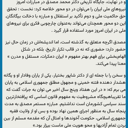
و در نهایت، جایگاه تاریخی دکتر محمد مصدق در مبارزات امروز
نیروهای ملی ایران را می‌توان در دو محور خلاصه کرد: نخست : تحقق
حق حاکمیت ملی و دوم تأکید بر استقلال و مبارزه با دخالت بیگانگان.
این دو محور همچنان می‌تواند به‌عنوان چارچوبی فکری برای نیروهای
ملی در ایران امروز مورد استفاده قرار گیرد .
مصدق اگرچه متعلق به گذشته است، اما اندیشه‌اش در زمان حال نیز
حضور دارد؛ حضوری که نه در قالب تکرار تاریخ، بلکه در شکل
الهام‌بخشی برای فهم بهتر مفهوم « ایران دمکرات، مستقل و مدرن »
معنا پیدا می‌کند.
و سخن را با جمله ای از دکتر شاپور بختیار، یکی از یاران وفادار او و یگانه
هشدار دهنده فتنه خمینی و مجهول مطلق جمهوری اسلامی به پایان
می برم که: « در اين هفتاد وپنج سال اخير می توان به جرات گفت که
ما تقريباهيچگاه مشروطيت به مفهوم قانون اساسی که پرافتخارترين
سند سياسی کشورمان است نداشتيم. مبارزه مستمر مصدق به مدت
پنجاه سال به منظور اجرای همين نهاد بوده و بس او از ولايت فقيه
جمهوری اسلامی، حكومت آخوندها و امثال آن که مقدمه مسلم از بين
بردن تمام آزاديها و محو هويت ملی ماست بيزار بود.»