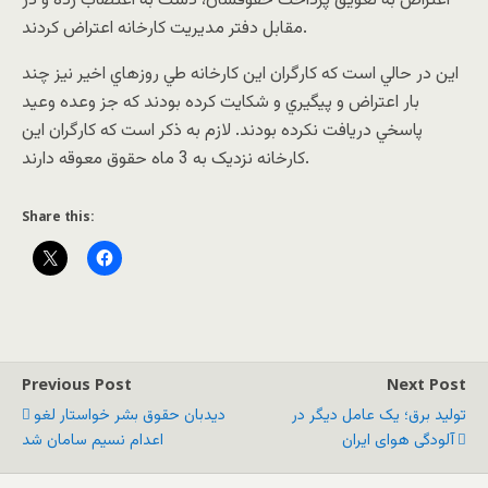
اعتراض به تعويق پرداخت حقوقشان، دست به اعتصاب زده و در
مقابل دفتر مديريت کارخانه اعتراض كردند.
اين در حالي است که کارگران اين کارخانه طي روزهاي اخير نيز چند
بار اعتراض و پيگيري و شكايت كرده بودند كه جز وعده وعيد
پاسخي دريافت نكرده بودند. لازم به ذكر است كه کارگران اين
کارخانه نزديک به 3 ماه حقوق معوقه دارند.
Share this:
Previous Post
Next Post
تولید برق؛ یک عامل دیگر در
دیدبان حقوق بشر خواستار لغو
آلودگی هوای ایران
اعدام نسیم سامان شد