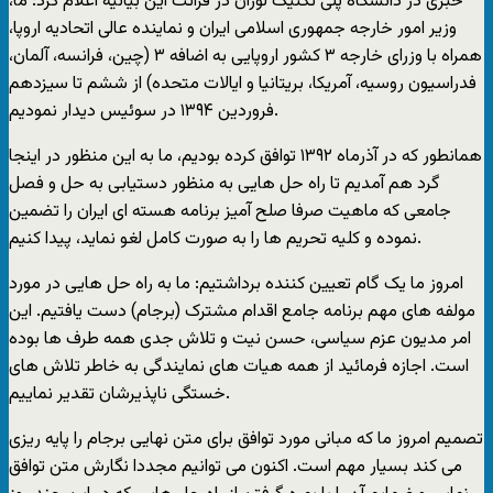
خبری در دانشگاه پلی تکنیک لوزان در قرائت این بیانیه اعلام کرد: ما،
وزیر امور خارجه جمهوری اسلامی ایران و نماینده عالی اتحادیه اروپا،
همراه با وزرای خارجه ۳ کشور اروپایی به اضافه ۳ (چین، فرانسه، آلمان،
فدراسیون روسیه، آمریکا، بریتانیا و ایالات متحده) از ششم تا سیزدهم
فروردین ۱۳۹۴ در سوئیس دیدار نمودیم.
همانطور که در آذرماه ۱۳۹۲ توافق کرده بودیم، ما به این منظور در اینجا
گرد هم آمدیم تا راه حل هایی به منظور دستیابی به حل و فصل
جامعی که ماهیت صرفا صلح آمیز برنامه هسته ای ایران را تضمین
نموده و کلیه تحریم ها را به صورت کامل لغو نماید، پیدا کنیم.
امروز ما یک گام تعیین کننده برداشتیم: ما به راه حل هایی در مورد
مولفه های مهم برنامه جامع اقدام مشترک (برجام) دست یافتیم. این
امر مدیون عزم سیاسی، حسن نیت و تلاش جدی همه طرف ها بوده
است. اجازه فرمائید از همه هیات های نمایندگی به خاطر تلاش های
خستگی ناپذیرشان تقدیر نماییم.
تصمیم امروز ما که مبانی مورد توافق برای متن نهایی برجام را پایه ریزی
می کند بسیار مهم است. اکنون می توانیم مجددا نگارش متن توافق