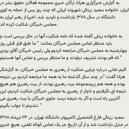
به گزارش خبرگزارى هرانا، ارگان خبرى مجموعه فعالان حقوق بشر در
ایران، خانواده سعید زینالى شهروند ایرانى که چند روز پس از حمله به کوى
دانشگاه در سال ١٣٧٨ بازداشت و ناپدید شد، اخیرا از رهبر ایران به
مجلس خبرگان شکایت کرده اند.
به خانواده زینلى گفته شده که نامه شکایت آنها در حال بررسى است و
باید منتظر تماس مجلس خبرگان بمانند: ” ما طبق قرار قبلى روز
چهارشنبه به مجلس خبرگان مراجعه کردیم ولى رئیس خبرگان آقاى یزدى
که قم بودند تشریف نیاودند و ما منتظر بررسى و تماس آنها هستیم.”
اکرم نقابى درباره چرایى شکایت از رهبرى به مجلس خبرگان، به گزارشگر
هرانا گفت: “در چند سال گذشته ما به همه جا مراجعه کردیم بى نتیجه
بوده و همه هم زیرمجموعه بیت رهبرى بودند، از بیت رهبرى هم هیچ
نتیجه اى نگرفتیم و ناچار از رهبرى به مجلس خبرگان شکایت کردیم، این
آخرین راه است و اگر به نتیجه نرسد جلوى خبرگان یا بیت رهبرى مى
نشینم تا جواب بگیرم. ”
سعید زینالى فارغ التحصیل کامپیوتر دانشگاه تهران، در ٢٣ تیرماه ١٣٧٨
در منزل بازداشت شد و از آن تاریخ جز یک تماس کوتاه تلفنى، هیچ خبرى