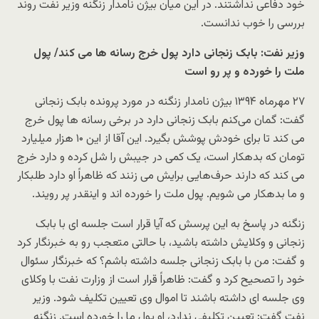
خود دفاعی نداشتند. در این میان بیژن نامدار زنگنه وزیر نفت روند
بررسی را خوب ندانست.
وزیر نفت: بابک زنجانی دارد پول خرج رسانه ها می کند/ پول
ملت را خورده و پر رو است
۲۷ مهرماه ۱۳۹۴ بیژن نامدار زنگنه در مورد پرونده بابک زنجانی
گفت: گمان می‌کنم بابک زنجانی دارد در برخی رسانه ها پول خرج
می کند تا برای خودش پوشش بگیرد. این آقا از این ۱۰ هزار میلیارد
تومان که بدهکار است، یک کمی در جیبش را شل کرده و دارد خرج
می کند که دارند حرف‌هایی برایش می زنند که ظاهراً او دارد طلبکار
و ما بدهکار می شویم. پول ملت را خورده اند و اینقدر پر رویند.
زنگنه در پاسخ به این پرسش که آیا قرار است جلسه ای با بابک
زنجانی و وکلایش داشته باشید، با حالتی متعجب رو به خبرنگار کرد
و گفت: من با بابک زنجانی جلسه داشته باشم؟ که خبرنگار سئوال
خود را تصحیح کرد و گفت: ظاهراً قرار است از وزارت نفت با وکلای
وی جلسه ای داشته باشند تا اموال وی تعیین تکلیف شود. وزیر
نفت گفت: تعیین تکلیفی ندارد، او پول ما را خورده است. زنگنه