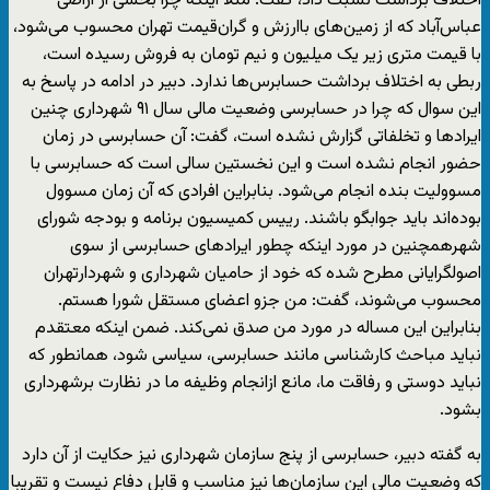
اختلاف برداشت نسبت داد، گفت: مثلا اینکه چرا بخشی از اراضی
عباس‌آباد که از زمین‌های باارزش و گران‌قیمت تهران محسوب می‌شود،
با قیمت متری زیر یک میلیون و نیم تومان به فروش رسیده است،
ربطی به اختلاف برداشت حسابرس‌ها ندارد. دبیر در ادامه در پاسخ به
این سوال که چرا در حسابرسی وضعیت مالی سال ٩١ شهرداری چنین
ایرادها و تخلفاتی گزارش نشده است، گفت: آن حسابرسی در زمان
حضور انجام نشده است و این نخستین سالی است که حسابرسی با
مسوولیت بنده انجام می‌شود. بنابراین افرادی که آن زمان مسوول
بوده‌اند باید جوابگو باشند. رییس کمیسیون برنامه و بودجه شورای
شهرهمچنین در مورد اینکه چطور ایرادهای حسابرسی از سوی
اصولگرایانی مطرح شده که خود از حامیان شهرداری و شهردارتهران
محسوب می‌شوند، گفت: من جزو اعضای مستقل شورا هستم.
بنابراین این مساله در مورد من صدق نمی‌کند. ضمن اینکه معتقدم
نباید مباحث کارشناسی مانند حسابرسی، سیاسی شود، همانطور که
نباید دوستی و رفاقت ما، مانع ازانجام وظیفه ما در نظارت برشهرداری
بشود.
به گفته دبیر، حسابرسی از پنج سازمان شهرداری نیز حکایت از آن دارد
که وضعیت مالی این سازمان‌ها نیز مناسب و قابل دفاع نیست و تقریبا