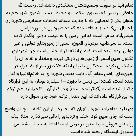
تمام آنها در صورت وضعیت‌شان مشکلاتی داشته‌اند. رحمت‌الله
حافظی، رییس کمیسیون سلامت و محیط زیست شورای شهر هم به
عنوان یکی از اعضایی که با جدیت مساله تخلفات حسابرسی شهرداری
را دنبال می‌کند نیز به «اعتماد» گفت: شهرداری در مورد اراضی
عباس‌آباد مدعی است که این زمین را به قیمت دولتی واگذار کرده
است. ما نمی‌دانیم درکجای قانون، اسمی از زمین‌های دولتی و غیر
دولتی برده شده است. ضمن اینکه اگر اینچنین است چرا شهرداری
تاکنون هیچ اسمی از زمین‌های دولتی نبرده و مقدار و نقاط آن را
مشخص نکرده است؟ وی با بیان اینکه ٧۵ هزار متر از ٨٠ هزارمتر
زمین‌های اراضی عباس‌آباد بابت بدهی شهرداری به خاتم‌الانبیا واگذار
شده است، گفت: این زمین با برآورد ١٠٠ میلیارد تومان به این قرارگاه
واگذار شده است (تهاترشده است) و در کنار آن ٣٠٠ میلیارد هم تراکم
به این قرارگاه داده‌اند که این مقدار تراکم خود جای سوال دارد.
وی با رد دفاعیات شهردار تهران گفت: برخی از این تخلفات چنان واضح
است که جای هیچ گونه شک و تردیدی را باقی نمی‌گذارد. مثلا اینکه
پول‌های فروش بلیط مترو در برخی ایستگاه‌ها به حساب شخصی
مسوول ایستگاه ریخته شده است،