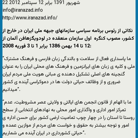
22 شهریور 1391 برابر 12 سپتامبر 2012
info@iranazad.info
http://www.iranazad.info/
نکاتی از رئوس برنامه سیاسی سازمانهای جبهه ملی ایران در خارج از
کشور، مصوب کنگره اول سازمان منعقده در لودویگزهافن آلمان از
12 تا 14 بهمن 1386 برابر 1 تا 3 فوریه 2008:
“ما پاسداری فعال از سلامت و بالندگی زبان فارسی و فرهنگ مشترک
ملی و کليه ی زبان های ايرانزمين و فرهنگ های محلی ايران را به عنوان
گنجينه های اصلی تشکيل دهنده ی مبانی هويت ملی مردم ايران
ضروری و از وظائف حیاتی دولت ها در دموکراسی آینده ی کشور
میدانیم”.
“ما با الهام از قانون انجمن های ایالتی و ولایتی عصر مشروطیت، عدم
تمرکز امور اداری و واگذاری امور محلی به نهادهای انتخابی از سطح
روستا تا استان را در چهار چوب تمامیت ارضی کشور برای حسن اداره ی
امور و توجه بیشتر به حقوق و خواست های مردم از موازین عمده و
حیاتی کشورداری در ایران آینده می شماریم”.