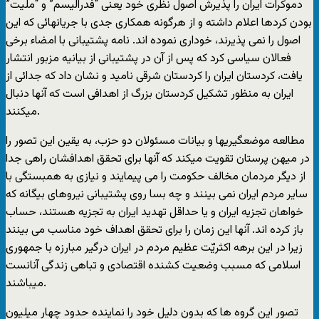
دموکرات ایران را پذیرش اصول نظری خود یعنی “فدرالیسم” و “ملیت”
بودن کردها اعلام داشته و از هرگونه همکاری جدی با جریانهائی که این
اصول را نمی پذیرند، خوداری نموده اند. نامه پشتیبانی با امضاء برخی
فعالان سیاسی کرد که پس از آن در پشتیبانی از بیانیه مزبور انتشار
یافت، کردستان ایران را کردستان شرقی نامید و نشان داد که جدائی از
ایران به منظور تشکیل کردستان بزرگ از اهدافی است که آنها دنبال
میکنند.
مطالعه موضعگیریها و بیانات مسئولان دو حزب، به یقین این تصور را
در میهن پرستان تقویت میکند که آنها برای تحقق اهدافشان راهی جدا
از دیگر مردمان مخالف حکومت را می پیمایند و نیازی به همبستگی با
سایر مردم ایران نمی بینند و چه بسا روی پشتیبانی نیروهای بیگانه که
خواهان تجزیه ایران و یا حداقل تهدید ایران به تجزیه هستند، حساب
باز کرده اند. آنها این زمان را برای تحقق اهداف خود مناسب می بینند
زیرا در این برهه اکثریّت عظیم مردم در ایران درگیر مبارزه با جمهوری
اسلامی که مسبب وضعیت کشنده اقتصادی و تباهی زندگی آنانست
میباشند.
تصور این گروه ها که بدون دلیل خود را نماینده حدود چهار میلیون