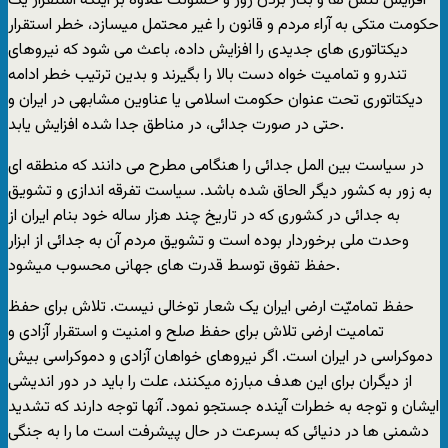
افزایش تنش ها و بکار بردن زور و خشونت علاوه بر اینکه استقرار یک
حکومت متکی به آراء مردم و قانون را غیر محتمل میسازد، خطر استقرار
دیکتاتوری های جدیدی را افزایش داده، باعث می شود که نیروهای
تندرو و تمامیت خواه دست بالا را بگیرند و بدین ترتیب خطر ادامه
دیکتاتوری تحت عنوان حکومت اسلامی یا عناوین مشابهی در ایران و
حتی در صورت جدائی، در مناطق جدا شده افزایش یابد.
در سیاست بین المل جدائی را هنگامی مطرح می دانند که منطقه ای
به زور به کشور دیگر الحاق شده باشد. سیاست تفرقه اندازی و تشویق
به جدائی در کشوری که در تاریخ چند هزار ساله خود بنام ایران از
وحدت ملی برخوردار بوده است و تشویق مردم آن به جدائی از ابزار
حفظ تفوق توسط قدرت های جهانی محسوب میشود.
حفظ تمامیّت ارضی ایران یک شعار توخالی نیست. تلاش برای حفظ
تمامیت ارضی تلاش برای حفظ صلح و امنیت و استقرار آزادی و
دموکراسی در ایران است. اگر نیروهای خواهان آزادی و دموکراسی بیش
از دیگران برای این هدف مبارزه میکنند، علت را باید در دور اندیشی
ایشان و توجه به خطرات آینده جستجو نمود. آنها توجه دارند که تشدید
دشمنی ها در دنیائی که بسرعت در حال پیشرفت است ما را به جنگی