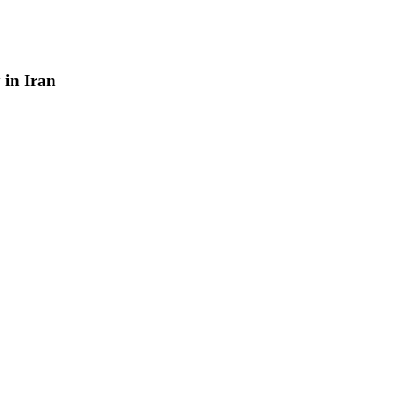
y
in
Iran