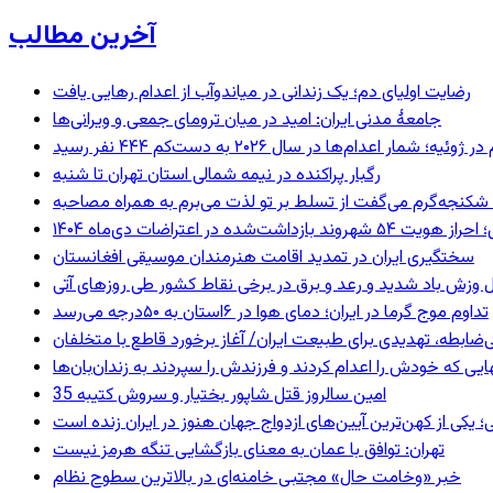
آخرین مطالب
رضایت اولیای دم؛ یک زندانی در میاندوآب از اعدام رهایی یافت
جامعهٔ مدنی ایران: امید در میان ترومای جمعی و ویرانی‌ها
رگبار پراکنده در نیمه شمالی استان تهران تا شنبه
کنجه‌گرم می‌گفت از تسلط بر تو لذت می‌برم به همراه مصاحبه
ند بازداشت‌شده در اعتراضات دی‌ماه ۱۴۰۴
سختگیری ایران در تمدید اقامت هنرمندان موسیقی افغانستان
 وزش باد شدید و رعد و برق در برخی نقاط کشور طی روزهای آتی
تداوم موج گرما در ایران؛ دمای هوا در ۶استان به ۵۰درجه می‌رسد
ی‌ضابطه، تهدیدی برای طبیعت ایران/ آغاز برخورد قاطع با متخلفان
بهایی که خودش را اعدام کردند و فرزندش را سپردند به زندان‌بان‌ها
35 امین سالروز قتل شاپور بختیار و سروش کتیبه
؛ یکی از کهن‌ترین آیین‌های ازدواج جهان هنوز در ایران زنده است
تهران: توافق با عمان به معنای بازگشایی تنگه هرمز نیست
خبر «وخامت حال» مجتبی خامنه‌ای در بالاترین سطوح نظام