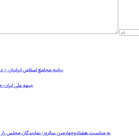
بیانیه مجامع اسلامی ایرانیان 
جبهه ملی ایران-خا
به مناسبت هفتادوچهارمین سالروز: نمایندگان مجلس زار می‌زدند/ تهران در آتش؛ ۳۰ تیر