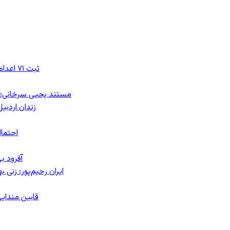
ثبت ۷۱ اعدام در ژوئیه؛ شمار اعدام‌ها در سال ۲۰۲۶ به دست‌کم ۴۴۴ نفر رسید
مستند یحیی سرخانی؛ ش
زندان اردبیل؛ احراز هویت ۵۴ شهرو
احتمال
آفرود ب
ایران رحیم‌پور؛ زنی 
قابین مندایی