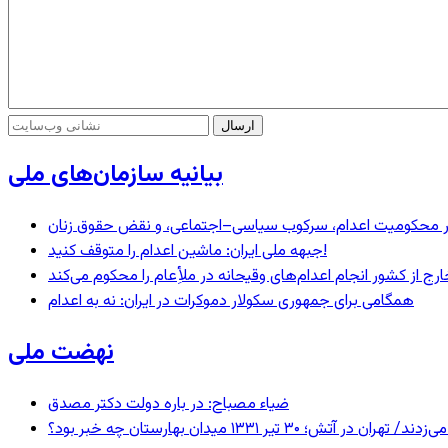
بیانیه سازمان‌های ملی
– در محکومیت اعدام، سرکوب سیاسی–اجتماعی، و نقض حقوق زنان
جبهه ملی ایران: ماشین اعدام را متوقف کنید!
رج از کشور انجام اعدام‌های وقیحانه در ملأِعام را محکوم می‌کند
همگامی برای جمهوری سکولار دموکرات در ایران: نه به اعدام
نهضت ملی
ضیاء مصباح: در باره دولت دکتر مصدق
 ۱۳۳۱ میدان بهارستان چه خبر بود؟