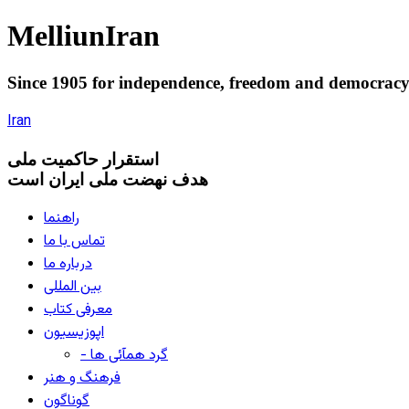
Melliun
Iran
Since 1905 for
independence
,
freedom
and
democrac
Iran
استقرار
حاکميت ملی
هدف نهضت ملی ایران است
راهنما
تماس با ما
درباره ما
بین المللی
معرفی کتاب
اپوزیسیون
- گرد همآئی ها
فرهنگ و هنر
گوناگون