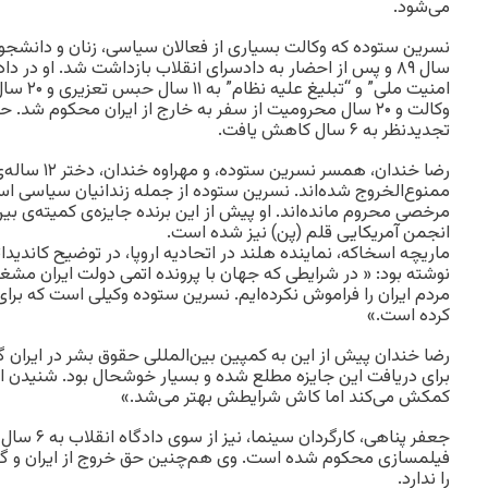
می‌شود.
نسرین ستوده که وکالت بسیاری از فعالان سیاسی، زنان و دانشجوی
سال ۸۹ و پس از احضار به دادسرای انقلاب بازداشت شد. او در دا
امنیت ملی”
وکالت و ۲۰ سال محرومیت از سفر به خارج از ایران محکوم ش
تجدیدنظر به ۶ سال کاهش یافت.
رضا خندان، همسر نسر
ممنوع‌الخروج شده‌اند. نسرین ستوده از جمله زندانیان سیاسی است
مرخصی محروم مانده‌اند. او پیش از این برنده‌ جایزه‌ی کمیته‌ی بین
انجمن آمریکایی قلم (پن) نیز شده است.
ماریچه اسخاکه، نماینده هلند در اتحادیه اروپا، در توضیح کاندید
نوشته بود: « در شرایطی که جهان با پرونده اتمی دولت ایران مش
مردم ایران را فراموش نکرده‌ایم. نسرین ستوده وکیلی است که برای آ
کرده است.»
رضا خندان پیش از این به کمپین بین‌المللی حقوق بشر در ایران گ
برای دریافت این جایزه مطلع شده و بسیار خوشحال بود. شنیدن ا
کمکش می‌کند اما کاش شرایطش بهتر می‌شد.»
فیلمسازی محکوم شده است. وی هم‌چنین حق خروج از ایران و گفت
را ندارد.