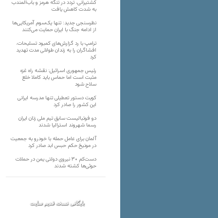
کشتیرانی، تردد در تنگه هرمز و باب‌المندب
به شدت کاهش یافت
نظرسنجی جدید: تنها یک‌سوم آمریکایی‌ها
از ادامه جنگ با ایران حمایت می‌کنند
ترامپ با رد گزارش‌های کمبود تسلیحات،
افشاگران را به زندان طولانی مدت تهدید
کرد
رئیس‌ جمهوری اسرائیل: نقشه راه غزه
مثبت است اما حماس باید کاملا خلع
سلاح شود
کویت دستور تعطیلی تنها مدرسه ایرانی
این کشور را صادر کرد
دو فوتبالیست سابق تیم ملی زنان ایران
رسما شهروند استرالیا شدند
آلمان برای عامل حمله با خودرو به جمعیت
در مونیخ حکم حبس ابد صادر کرد
دست‌کم ۳۰ نیروی دولتی یمن در حملات
حوثی‌ها کشته شدند
بایگانی نسخه قدیم سایت