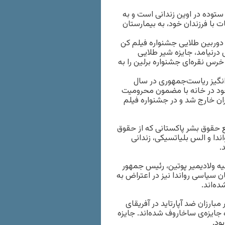
ستوده در اوین زندانی است و به
با فرزندان خود، به بیمارستان
ه جایزه دوربین طلایی جشنواره فیلم کن
ش درنیامد، جایزه شیر طلایی
ربود. فیلم “آفساید” پناهی نیز در سال ۲۰۰۶ جایزه خرس نقره‌ای جشنواره برلین را به
رانگیز ریاست‌جمهوری در سال
ی خود در خانه با مضمون محرومیت
ان خارج شد و در جشنواره فیلم
 حقوق بشر پاکستانی که از حقوق
اندا و الس بلیاتسیکی، زندانی
.
لیه ولادیمیر پوتین، رئیس جمهور
ن سیاسی رواندا نیز در اعتراض به
ه‌اند.
بارزان ضد آپارتاید در آفریقای
جایزه‌ی ساخاروف شده‌اند. جایزه