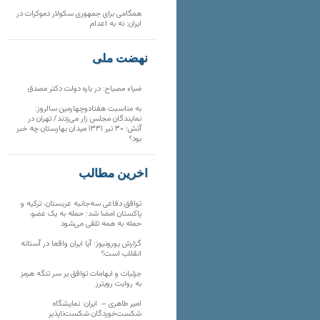
همگامی برای جمهوری سکولار دموکرات در
ایران: نه به اعدام
نهضت ملی
ضیاء مصباح: در باره دولت دکتر مصدق
به مناسبت هفتادوچهارمین سالروز:
نمایندگان مجلس زار می‌زدند/ تهران در
آتش؛ ۳۰ تیر ۱۳۳۱ میدان بهارستان چه خبر
بود؟
آخرین مطالب
توافق دفاعی سه‌جانبه عربستان، ترکیه و
پاکستان امضا شد؛ حمله به یک عضو،
حمله به همه تلقی می‌شود
گزارش یورونیوز؛ آیا ایران واقعا در آستانه
انقلاب است؟
جزئیات و ابهامات توافق بر سر تنگه هرمز
به روایت رویترز
امیر طاهری – ایران: نمایشگاه
شکست‌خوردگان شکست‌ناپذیر