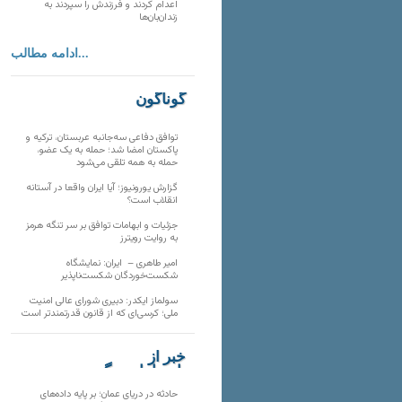
اعدام کردند و فرزندش را سپردند به
زندان‌بان‌ها
ادامه مطالب...
گوناگون
توافق دفاعی سه‌جانبه عربستان، ترکیه و
پاکستان امضا شد؛ حمله به یک عضو،
حمله به همه تلقی می‌شود
گزارش یورونیوز؛ آیا ایران واقعا در آستانه
انقلاب است؟
جزئیات و ابهامات توافق بر سر تنگه هرمز
به روایت رویترز
امیر طاهری – ایران: نمایشگاه
شکست‌خوردگان شکست‌ناپذیر
سولماز ایکدر: دبیری شورای عالی امنیت
ملی؛ کرسی‌ای که از قانون قدرتمندتر است
خبر از
تارنماهای دیگر
حادثه در دریای عمان؛ بر پایه داده‌های