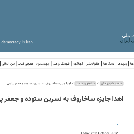
 ملی
ایران
d
democracy
in
Iran
‌ها
پیوندها
دیدگاه‌ها
حقوق بشر
گوناگون
فرهنگ و هنر
اپوزیسیون
معرفی کتاب
بین المللی
سایت ملیون ایران
پیشخوان سایت
>
> اهدا جایزه ساخاروف به نسرین ستوده و جعفر پناهی
اهدا جایزه ساخاروف به نسرین ستوده و جعفر پ
-
Friday, 26th October, 2012