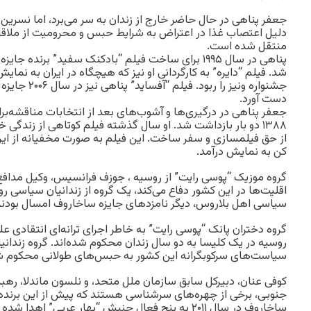
جعفر پناهی در حال حاضر خارج از زندان به سر می‌برد، اما نسرین 
دلیل اعتصاب غذا در اعتراض به شرایط حبس و محرومیت از ملاقات 
منتقل شده است.
پناهی در سال ۱۹۹۵ برای ساخت فیلم “بادکنک سفید” برند
شد. فیلم “دایره” به کارگردانی او نیز که هیچگاه در ایران به نمای
جشنواره ونیز را 
دست آورد.
جعفر پناهی در درگیری‌ها و آشوب‌های بعد از انتخابات مناقشه‌ب
۱۳۸۸ دو بار بازداشت شد. او سال گذشته فیلم کوتاهی از زندگ
از حق فیلمسازی و سفر ساخت. این فیلم به صورت مخفیانه از ایر
کن به نمایش درآمد.
گروه موزیک “پوسی رایت” از روسیه ، جوزف فرانسیس، وکیل مدافع
اقلیت‌ها در این کشور دفاع می‌کند، یک گروه از زندانیان سیاسی رو
سیاسی اهل بلاروس، دیگر نامزدهای جایزه ساخاروف امسال بودند
گروه دختران پانک “پوسی رایت” به خاطر اجرای ترانه‌ای انتقادی ع
روسیه در یک کلیسا به دو سال زندان محکوم شده‌اند. گروه زندانیا
سیاست‌های سرکوبگرانه این کشور به حبس‌های طولانی محکوم شد
کوفی عنان، دبیرکل سابق سازمان ملل متحد، و نلسون ماندلا، رهبر م
جنوبی، برخی از چهره‌های سرشناسی هستند که پیش از این برنده‌ 
ساخاروف در سال ۲۰۱۱ به پنج فعال جنبش “بهار عربی” اهدا شده بود.