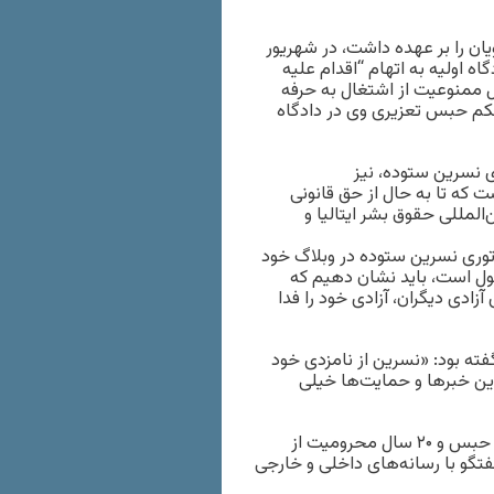
ان را بر عهده داشت، در شهریور
دگاه اولیه به اتهام “اقدام علیه
 و “تبلیغ علیه نظام” به ۱۱ سال حبس تعزیری و ۲۰ سال ممنوعیت از اشتغال به حرفه
د. حکم حبس تعزیری وی در دادگاه
ین ستوده، و مهراوه خندان، دختر ۱۲ ساله‌ی نسرین ستوده، نیز
 که تا به حال از حق قانونی
‌المللی حقوق بشر ایتالیا و
اتوری نسرین ستوده در وبلاگ خود
غول است، باید نشان دهیم که
زادی دیگران، آزادی خود را فدا
فته بود: «نسرین از نامزدی خود
ین خبرها و حمایت‌ها خیلی
جعفر پناهی، کارگردان سینما، نیز از سوی دادگاه انقلاب به ۶ سال حبس و ۲۰ سال محرومیت از
گو با رسانه‌های داخلی و خارجی