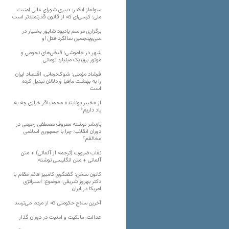
سولماز ایکدر: دبیری شورای عالی امنیت
ملی؛ کرسی‌ای که از قانون قدرتمندتر است
برگزاری مراسم یادبود شاپور بختیار در
سی‌وپنجمین سالگرد قتل او
شهر در خاموشی؛ قبض‌های نجومی و
موتور برق یک میلیارد تومانی
فرشاد مؤمنی: شوک‌درمانی، اقتصاد ایران
را به بهشت مافیا و دلالان تبدیل کرده
است
از «خیبر یونایتد» محمدباقر خرازی چه به
یاد داریم؟
بازنشر نوشته معروف مصطفی رحیمی در
دوران انقلاب: چرا با جمهوری اسلامی
مخالفم؟
نقاب ضرورت (ترجمه از آلمانی) + متن
آلمانی + متن انگلیسی نوشته
کانون سخن: گفتگوی کامبیز قائم مقام با
دکتر بهروز شریفی؛ موضوع: استراتژی
امریکا در ایران
آخرین سلاح حکومتی که از مردم می‌ترسد
عدالت، مالکیت و امنیت در دوران گذار