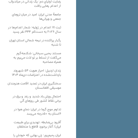
رضایت اولیای دم؛ یک زندانی در میاندوآب
از اعدام رهایی یافت
جامعهٔ مدنی ایران: امید در میان ترومای
جمعی و ویرانی‌ها
ثبت ۷۱ اعدام در ژوئیه؛ شمار اعدام‌ها در
سال ۲۰۲۶ به دست‌کم ۴۴۴ نفر رسید
رگبار پراکنده در نیمه شمالی استان تهران
تا شنبه
مستند یحیی سرخانی؛ شکنجه‌گرم
می‌گفت از تسلط بر تو لذت می‌برم به
همراه مصاحبه
زندان اردبیل؛ احراز هویت ۵۴ شهروند
بازداشت‌شده در اعتراضات دی‌ماه ۱۴۰۴
سختگیری ایران در تمدید اقامت هنرمندان
موسیقی افغانستان
احتمال وزش باد شدید و رعد و برق در
برخی نقاط کشور طی روزهای آتی
تداوم موج گرما در ایران؛ دمای هوا در
۶استان به ۵۰درجه می‌رسد
آفرود بی‌ضابطه، تهدیدی برای طبیعت
ایران/ آغاز برخورد قاطع با متخلفان
ایران رحیم‌پور؛ زنی بهایی که خودش را