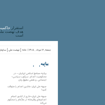
استقرار
حاکميت
هدف نهضت ملی 
است
جمعه, ۱۶ مرداد , ۱۴۰۵ |
خانه
نهضت ملی
سازمان
بیانیه
سازمان‌های
ملی
بیانیه مجامع اسلامی ایرانیان – در
محکومیت اعدام، سرکوب سیاسی–
اجتماعی، و نقض حقوق زنان
جبهه ملی ایران: ماشین اعدام را متوقف
کنید!
جبهه ملی ایران-خارج از کشور انجام
اعدام‌های وقیحانه در ملأِعام را محکوم
می‌کند