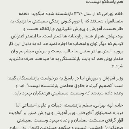
هم پاسخگو نیست.»
خانم بهرامی که از سال ۱۳۷۹ بازنشسته شده میگوید: «همه
متفقالقول هستند که با تورم کنونی زندگی معیشتی ما نزدیک به
فقر هست. آموزش و پرورش فقیرترین وزارتخانه هست و
بودجهاش هم از همه وزارتخانه ها کمتر است. ما اینقدر اعتراض
کردیم که دیگر توان و اعصاب ما اجازه نمیدهد که به دنبال این کار
برویم. استرسها در سنین ما جالب نیست و مریض میشویم و آن
مقدار پولی هم که بابت بازنشستگی به ما میدهند صرف دکترباید
شود.»
وزیر آموزش و پرورش اما در پاسخ به درخواست بازنشستگان گفته
است “تصمیم گیرنده حقوق معلمان بازنشسته نیست”. اما او
وعده داده میدهد که وضعیت میعشیتی فرهنگیان بهبود یابد.
خانم الهه بهرامی، معلم بازنشسته ادبیات و علوم اجتماعی اما
درباره صحبتهای آقای فانی، وزیر آموزش و پرورش مبنی بر “اولویت
قرار گرفتن معیشت معلمان و وعده بهبود وضعیت معیشتی
فرهنگیان” خوشبین نیست و میگوید مسئولین تابحال قول زیادی