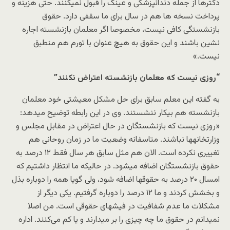
دکترها از جمله دندانپزشکی و عینک را قبول نمیکنند. حتی هزینه و
پرداخت نسخه ها هم در سال برای ما سقفی دارد. حقوق
بازنشستگی کافی نیست، مخصوصا اگر معلمان بازنشسته اجاره
نشین باشند و این حقوق به هیچ عنوان با تورم هم منطبق
نیست.»
“روزی نیست که معلمان بازنشسته اعتراض نکنند”
به گفته این معلم سابق برای حل مشکل معیشتی خود معلمان
بازنشسته هم بیکار ننشستند. وی در این رابطه توضیح میدهد:
«روزی نیست که بازنشستگان در حال اعتراض در مقابل مجلس و
وزارتخانهها نباشند. متاسفانه وضعیت ما در زمان روحانی هم
تغییری نکرده است. الان هم مثل سابق هر سال فقط ۱۲ درصد به
حقوق بازنشستگان اضافه میشود. در حالیکه ما انتظار داشتیم که
امسال ۲۰ درصد به حقوقها اضافه شود، ولی گویا همه را دوباره بذل
و بخشش کردند و ما ۱۲ درصد را دوباره گرفتیم. یکی دیگر از
مشکلات ما عدم شفافیت در فیشهای حقوقی است. من اصلا
نمیدانم در حقوق ما چه چیزی را بر میدارند و یا کم می‌کنند. اداره