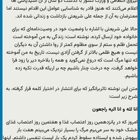
نیروی انتظامی و وزارت کشور با گذشت دو سال از آن اسیدپاشی ها
اعلام می‌کنند که هنوز قادر به شناسایی عوامل این اقدام نیستند اما
معترضان به آن از جمله علی شریعتی بازداشت و زندانی شده اند.
حالا علی شریعتی با اشاره با وضعیت خود در وصیت‌نامه‌ای که برای
خانواده خود ارسال کرده، نوشته است: زندگی به من آموخته است
تحمل ظلم و ستم از سوی مظلوم کمتر از روا داشتن آن به دیگران
نیست و هیچ ظلمی بالاتر از گرفتن آزادی نیست، تاریخ به من آموخته
که تنها مرگ است که دروغ نمی‌گوید و همه را بلاخره دیر یا زود فرا
خواهد گرفت، چه درخت چنار باشیم چه بر اریکه قدرت تکیه زده
باشیم.
متن این نوشته تاثربرانگیز که برای انتشار در اختیار کلمه قرار گرفته، به
شرح زیر است:
انا لله و انا الیه راجعون
امروز که در پانزدهمین روز اعتصاب غذا و هفتمین روز اعتصاب غذای
خشک خود به سر می‌برم مرگ را بسیار نزدیک می‌بینم هفت بار
بیهوش شده و ایستاده سقوط کردم یک بار ایست تنفسی داشتم. اینها