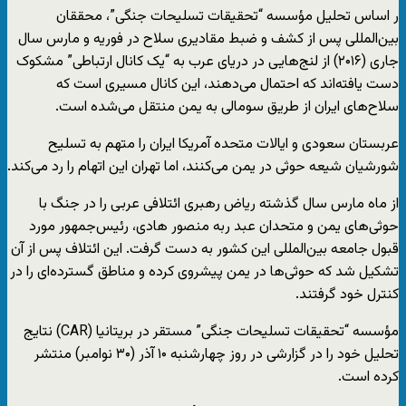
ر اساس تحلیل مؤسسه “تحقیقات تسلیحات جنگی”، محققان
بین‌المللی پس از کشف و ضبط مقادیری سلاح در فوریه و مارس سال
جاری (۲۰۱۶) از لنج‌هایی در دریای عرب به “یک کانال ارتباطی” مشکوک
دست یافته‌اند که احتمال می‌دهند، این کانال مسیری است که
سلاح‌های ایران از طریق سومالی به یمن منتقل می‌شده است.
عربستان سعودی و ایالات متحده آمریکا ایران را متهم به تسلیح
شورشیان شیعه حوثی در یمن می‌کنند، اما تهران این اتهام را رد می‌کند.
از ماه مارس سال گذشته ریاض رهبری ائتلافی عربی را در جنگ با
حوثی‌های یمن و متحدان عبد ربه منصور هادی، رئیس‌جمهور مورد
قبول جامعه بین‌المللی این کشور به دست گرفت. این ائتلاف پس از آن
تشکیل شد که حوثی‌ها در یمن پیشروی کرده و مناطق گسترده‌ای را در
کنترل خود گرفتند.
مؤسسه “تحقیقات تسلیحات جنگی” مستقر در بریتانیا (CAR) نتایج
تحلیل خود را در گزارشی در روز چهارشنبه ۱۰ آذر (۳۰ نوامبر) منتشر
کرده است.