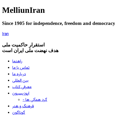
Melliun
Iran
Since 1905 for
independence
,
freedom
and
democrac
Iran
استقرار
حاکميت ملی
هدف نهضت ملی ایران است
راهنما
تماس با ما
درباره ما
بین المللی
معرفی کتاب
اپوزیسیون
- گرد همآئی ها
فرهنگ و هنر
گوناگون