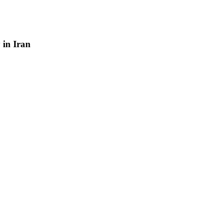
y
in
Iran