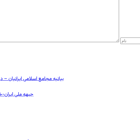
بیانیه مجامع اسلامی ایرانیان 
جبهه ملی ایران-خا