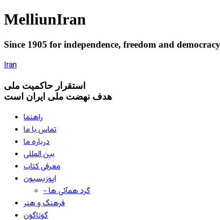
Melliun
Iran
Since 1905 for
independence
,
freedom
and
democrac
Iran
استقرار
حاکميت ملی
هدف نهضت ملی ایران است
راهنما
تماس با ما
درباره ما
بین المللی
معرفی کتاب
اپوزیسیون
- گرد همآئی ها
فرهنگ و هنر
گوناگون