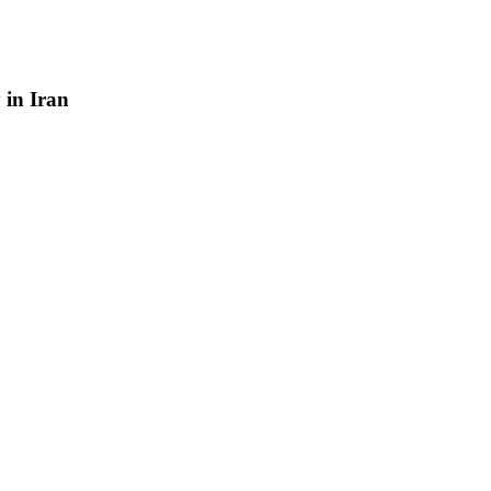
y
in
Iran