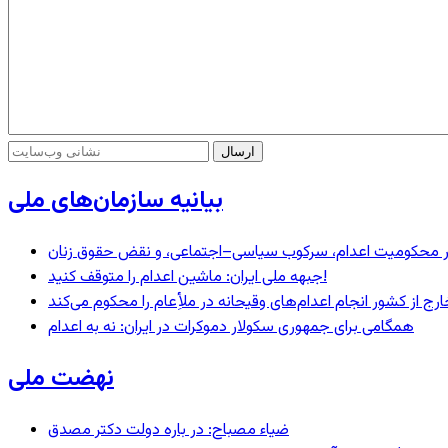
بیانیه سازمان‌های ملی
– در محکومیت اعدام، سرکوب سیاسی–اجتماعی، و نقض حقوق زنان
جبهه ملی ایران: ماشین اعدام را متوقف کنید!
رج از کشور انجام اعدام‌های وقیحانه در ملأِعام را محکوم می‌کند
همگامی برای جمهوری سکولار دموکرات در ایران: نه به اعدام
نهضت ملی
ضیاء مصباح: در باره دولت دکتر مصدق