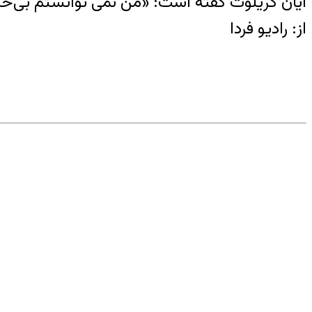
ایان گریلوت گفته است: «من نمی توانستم بی‌حر
از: رادیو فردا