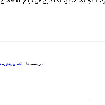
کت آنجا بمانم، باید یک کاری می کردم. به همین
مظنون حمله کانزاس خیال می کرد «دو ایرانی را کشته است»
،
آدم پورینتون
د
برچسب‌ها:
,
,