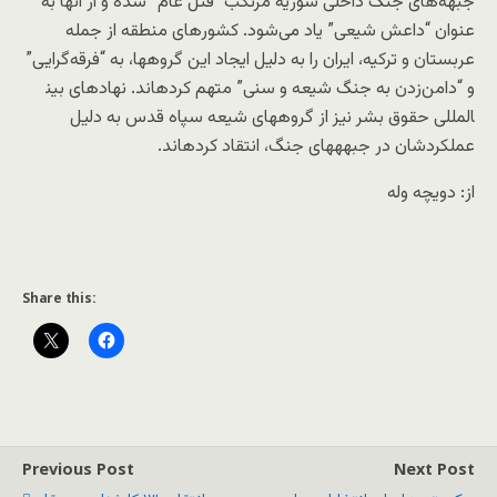
جبهه‌های جنگ داخلی سوریه مرتکب “قتل عام” شده و از آنها به
عنوان “داعش شیعی” یاد می‌شود. کشورهای منطقه از جمله
عربستان و ترکیه، ایران را به دلیل ایجاد این گروه​ها، به “فرقه‌گرایی”
و “دامن‌زدن به جنگ شیعه و سنی” متهم کرده​اند. نهادهای بین​
المللی حقوق بشر نیز از گروه​های شیعه سپاه قدس به دلیل
عملکردشان در جبهه​های جنگ، انتقاد کرده​اند.
از: دویچه وله
Share this:
Previous Post
Next Post