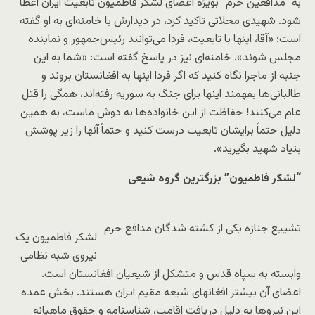
به “مدافعین حرم” بویژه اعضای لشکر فاطمیون تابعیت ایران اعطا
شود. شهیدی محلاتی تاکید کرد، در دیدارش با خامنه‌ای به او گفته
است: «آقا، اینها با تابعیت، فردا می‌توانند رئیس‌جمهور و نماینده
مجلس شوند». خامنه‌ای نیز در پاسخ گفته است: «شما به این
جنبه از ماجرا نگاه کنید که اگر فردا اینها به افغانستان بروند و
طالبانی‌ها بفهمند اینها برای جنگ به سوریه رفته‌اند، همگی را قتل
عام می‌کنند! حفاظت از این خانواده‌ها به دوش ماست، به همین
دلیل حتماً برایشان تابعیت درست کنید و حتماً آنها را زیر پوشش
بنیاد شهید بگیرید».
“لشکر فاطمیون” بزرگترین گروه شیعی
تشییع جنازه یکی از کشته شدگان مدافع حرم
لشکر فاطمیون یک
نیروی شبه نظامی
وابسته به سپاه قدس و متشکل از شیعیان افغانستان است.
اعضای آن بیشتر افغان​های شیعه مقیم ایران هستند. بخش عمده
این نیروها به دلیل دریافت اقامت، شناسنامه و حقوق ماهیانه