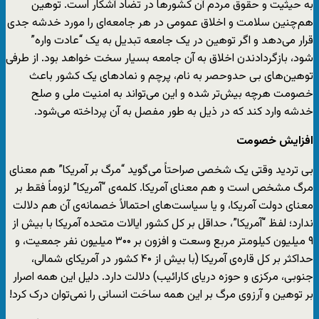
به حیثیت و حقوق مردم آن کشورها در تضاد آشکار است. توهین
هم‌چنین سلامت و اخلاق عمومی در هر جامعه‌ای را مورد خدشه جدی
قرار می‌دهد و اگر توهین در یک جامعه تبدیل به یک “عادت واره”
شود، بازگردادندن اخلاق به آن جامعه بسیار سخت خواهد بود. از طرفی
توهین‌های بی حدوحصر به نام، پرچم و نمادهای یک کشور باعث
خصومت هرچه بیش‌تر شده و این می‌تواند به امنیت ملی و صلح
خدشه وارد کند که در ذیل به طور مفصل به آن پرداخته می‌شود.
افزایش خصومت
بی تردید وقتی یک شخصی صراحتاً می‌گوید “مرگ بر آمریکا” هم معنای
مرگ مشخص است و هم معنای آمریکا. کلمه‌ی “آمریکا” لزوماً فقط بر
معنای دولت آمریکا، و یا سیاست‌های احتمالاً خصمانه‌ی آن هم دلالت
ندارد؛ لفظ “آمریکا”، حداقل بر کل کشور ایالات متحده آمریکا با بیش از
۹ میلیون کیلومتر مربع وسعت و افزون بر ۳۰۰ میلیون نفر جمعیت، و
حداکثر بر کل قاره‌ی آمریکا (با بیش از ۴۰ کشور در آمریکای شمالی،
جنوبی، مرکزی و حوزه دریای کارائیب) دلالت دارد. دلیل این همه اصرار
بر توهین و آرزوی مرگ بر این همه ساحَت انسانی را نمی‌توان درک کرد!