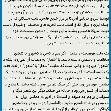
حد نهایت فرض را می‌گیرم، فرض بگیریم که ایرانیان و تک تک مردان و
زنان ایرانی بابت کودتای ۲۸ مرداد ۱۳۳۲، بابت ساقط کردن هواپیمای
مسافربری و کشتن نزدیک به ۳۰۰ انسان بی‌گناه سوار بر آن هواپیما
توسط نیروی دریایی آمریکا بر فراز خلیج فارس، بابت مسائلی که در
جنگ ایران و عراق اتفاق افتاد، بابت تحریم‌های مختلف، و غیره از دست
دولت آمریکا عصبانی باشند و این دولت را دشمن سرسخت خود
بدانند؛ حتی در این صورت هم شعار مرگ و سوزاندن پرچم، نه توجیه
اخلاقی، نه توجیه عقلی و نه توجیه شرعی دارد.
یک ملت فرهیخته و متمدن اگر هم با کسی یا کشوری یا تفکری
مخالفت و دشمنی داشته باشد، با “شعار” به مصاف آن نمی‌رود، بلکه با
“شعور” می‌رود. و جالب است که تفاوت “شعار” با “شعور” در لفظ فقط
یک کلمه است، اما در معنا، یک دنیا فاصله بین این دو وجود دارد. یک
ملت متمدن با علم و دانش و صنعت و کوشش به مقابله با مخالف یا
دشمن خود می‌رود. حتی اگر جنگ نظامی هم داشته باشد، با سلاح به
مصاف آن کشور می‌رود و جانانه می‌جنگد. دیگر این شعار مرگ و
سوزاندن پرچم چه صیغه‌ای است!؟ در ادبیات حماسی ایران، به
خصوص در شاهنامه‌ی حکیم ابوالقاسم فردوسی و در جنگ‌های
گوناگونی که در این اثر فاخر از آن‌ها یاد شده است، لزوم برخورد فاخرانه