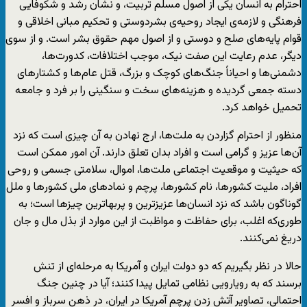
احترام به انسان یکی از اصول مسلم تربیت، و نشان رشد و شکوفایی
فرهنگی و لازمه‌ی ایجاد روحیه‌ی بشردوستی و تحکیم مبانی اخلاقی و
قوام پایه‌های صلح و دوستی و از اصول مهم حقوق بشر است. و از سوی
دیگر، عدم رعایت این صفت نیک، موجب اختلافات، کدورت‌ها،
دشمنی‌ها و احیاناً جنگ‌های کوچک و بزرگ، قتل عام‌ها و کشتارهای
دسته جمعی گردیده و هزینه‌های سخت و سنگینی را بر فرد و جامعه
تحمیل خواهد کرد.
منظور از احترام گزاردن به ملت‌ها، ارج نهادن به آن چیزی است که نزد
آن‌ها عزیز و گرامی است و افراد بدان تعلق دارند. آن امور ممکن است
که حیثیت و موقعیت اجتماعی ملت‌ها، اموال، سلامتی جسمی و روحی
افراد، ملیت کشورها، نام کشورها، پرچم و نمادهای ملی کشورها و ملل
گوناگون باشد که نزد انسان‌ها عزیزترین و پربهاترین چیزها است؛ به
طوری‌که اغلب، برای حفاظت و مواظبت از این موارد از بذل مال و جان
دریغ نمی‌کنند.
حالا در نظر بگیریم که دو دولت ایران و آمریکا به مرحله‌ای از تنش
برسند که به رویارویی نظامی تمایل پیدا کنند؛ آیا در چنین جنگ
احتمالی، تصاویر آتش زدن پرچم آمریکا در ایران، در ذهن سرباز و افسر