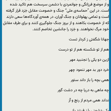
و از موضع فرزانگی و جوانمردی با دشمن سرسخت هم تاکید شده
است. در این “حماسه‌ی ملی” جنگ و خصومت مقابل خِرَد قرار گرفته
است و تمامی پهلوانان و جنگ آوران، در همه‌ی آوردگاه‌ها سعی دارند
که از خصومت بکاهند و از بروز جنگ جلوگیری کنند و برای طرف مقابل
خود مرگ نخواهند. و خِرَد را جانشین تخاصم کنند.
جهانا شگفتی ز کردار تست
هم از تو شکسته هم از تو درست
ازین دو یکی را نجنبید مهر
خرد دور بد مهر ننمود چهر
همی بچه را باز داند ستور
چه ماهی به دریا چه در دشت گور
نداند همی مردم از رنج و آز
یکی دشمنی را ز فرزند باز