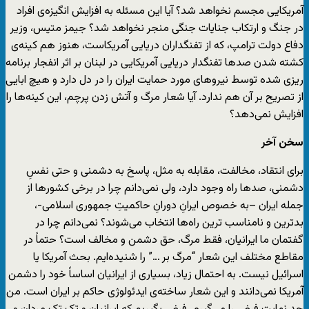
آمریکایی مجسم نخواهد شد؟ آیا این مسئله به افزایش انگیزه‌ی افراد
در جنگ و ارتکاب جنایات جنگی منجر نخواهد شد؟ جیمز متیس، وزیر
دفاع دولت ترامپ، که از تفنگداران دریایی آمریکاست، هنوز هم کینه‌ی
کشته شدن صدها تفنگدار دریایی آمریکایی در لبنان بر اثر انفجار برنامه
ریزی شده توسط نیروهای مورد حمایت ایران را در دل دارد و هیچ ابایی
از تصریح بر آن هم ندارد. آیا شعار مرگ و آتش زدن پرچم، این کینه‌ها را
افزایش نمی‌دهد؟
سخن آخر
برای انتقاد، مخالفت، مقابله به مثل، پاسخ به دشمنی و حتی نفسِ
دشمنی، صدها راه وجود دارد، ولی نمی‌دانم چرا در برخی کشورها از
جمله ایران –به خصوص ایرانِ دورانِ حاکمیتِ جمهوری اسلامی-،
بدترین و نامناسب ترین راه‌ها انتخاب می‌شوند؟ نمی‌دانم چرا در
گفتمان ما ایرانیان، فقط مرگ، حق دشمن و مخالف است؟ حتماً در
مقاطع مختلف این شعار “مرگ بر …” را شنیده‌ایم. بحث آمریکا یا
اسرائیل نیست. به احتمال زیاد، بسیاری از ایرانیان اساساً خود را دشمن
آمریکا نمی‌دانند و این شعار ساخته‌ی ایدئولوژی حاکم بر ایران است. من