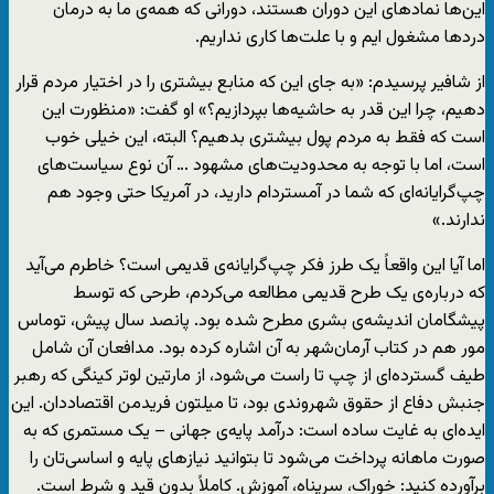
این‌ها نمادهای این دوران هستند، دورانی که همه‌ی ما به درمان
دردها مشغول ایم و با علت‌ها کاری نداریم.
از شافیر پرسیدم: «به جای این که منابع بیشتری را در اختیار مردم قرار
دهیم، چرا این قدر به حاشیه‌ها بپردازیم؟» او گفت: «منظورت این
است که فقط به مردم پول بیشتری بدهیم؟ البته، این خیلی خوب
است، اما با توجه به محدودیت‌های مشهود … آن نوع سیاست‌های
چپ‌گرایانه‌ای که شما در آمستردام دارید، در آمریکا حتی وجود هم
ندارند.»
اما آیا این واقعاً یک طرز فکر چپ‌گرایانه‌ی قدیمی است؟ خاطرم می‌آید
که درباره‌ی یک طرح قدیمی مطالعه می‌کردم، طرحی که توسط
پیشگامان اندیشه‌ی بشری مطرح شده بود. پانصد سال پیش، توماس
مور هم در کتاب آرما‌ن‌شهر به آن اشاره کرده بود. مدافعان آن شامل
طیف گسترده‌ای از چپ تا راست می‌شود، از مارتین لوتر کینگی که رهبر
جنبش دفاع از حقوق شهروندی بود، تا میلتون فریدمن اقتصاددان. این
ایده‌ای به غایت ساده است: درآمد پایه‌ی جهانی – یک مستمری که به
صورت ماهانه پرداخت می‌شود تا بتوانید نیازهای پایه و اساسی‌تان را
برآورده کنید: خوراک، سرپناه، آموزش. کاملاً بدون قید و شرط است.