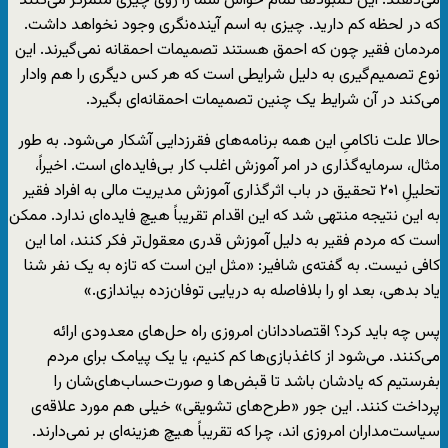
می‌دهند. این کمبودها تمام حواس شما را روی چیزی متمرکز می‌کنند
که در لحظه کم دارید. چیزی به اسم آینده‌نگری وجود نخواهد داشت.
مردمان فقیر چون که احمق هستند تصمیمات احمقانه نمی‌گیرند. این
نوع تصمیم‌گیری به دلیل شرایطی است که هر کس دیگری را هم وادار
می‌کند در آن شرایط یک چنین تصمیمات احمقانه‌ای بگیرد.
حالا علت ناکامیِ این همه برنامه‌های فقرزدایی آشکار می‌شود. به طور
مثال، سرمایه‌گذاری در امر آموزش اغلب کار بی‌فایده‌ای است. اخیراً،
تحلیلِ ۲۰۱ تحقیق در باب اثر‌گذاری آموزش مدیریت مالی به افراد فقیر
به این نتیجه منتهی شد که این اقدام تقریباً هیچ فایده‌ای ندارد. ممکن
است که مردم فقیر به دلیل آموزش قدری معقول‌تر فکر کنند، اما این
کافی نیست. به گفته‌ی شافیر: «مثل این است که تازه به یک نفر شنا
یاد بدهی، بعد او را بلافاصله به دریایی توفان‌زده بیاندازی.»
پس چه باید کرد؟ اقتصاددانان امروزی راه حل‌های معدودی ارائه
می‌کنند. می‌شود از کاغذبازی‌ها کم کنیم، یا یک پیامک برای مردم
بفرستیم که یادشان باشد تا قبض‌ها و صورت‌حساب‌های‌شان را
پرداخت کنند. این جور «طرح‌های تشویقی» خیلی هم مورد علاقه‌ی
سیاست‌مداران امروزی اند، چرا که تقریباً هیچ هزینه‌ای بر نمی‌دارند.