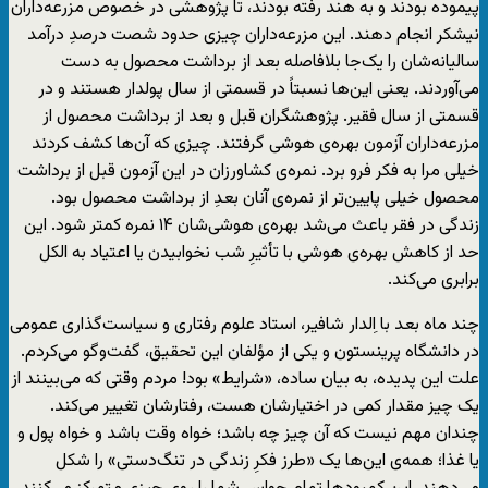
پیموده بودند و به هند رفته بودند، تا پژوهشی در خصوص مزرعه‌داران
نیشکر انجام دهند. این مزرعه‌داران چیزی حدود شصت درصدِ درآمد
سالیانه‌شان را یک‌جا بلافاصله بعد از برداشت محصول به دست
می‌آوردند. یعنی این‌ها نسبتاً در قسمتی از سال پولدار هستند و در
قسمتی از سال فقیر. پژوهشگران قبل و بعد از برداشت محصول از
مزرعه‌داران آزمون بهره‌ی هوشی گرفتند. چیزی که آن‌ها کشف کردند
خیلی مرا به فکر فرو برد. نمره‌ی کشاورزان در این آزمون قبل از برداشت
محصول خیلی پایین‌تر از نمره‌ی آنان بعدِ از برداشت محصول بود.
زندگی در فقر باعث می‌شد بهره‌ی هوشی‌شان ۱۴ نمره کمتر شود. این
حد از کاهش بهره‌ی هوشی با تأثیرِ شب نخوابیدن یا اعتیاد به الکل
برابری می‌کند.
چند ماه بعد با اِلدار شافیر، استاد علوم رفتاری و سیاست‌گذاری عمومی
در دانشگاه پرینستون و یکی از مؤلفان این تحقیق، گفت‌وگو می‌کردم.
علت این پدیده، به بیان ساده، «شرایط» بود! مردم وقتی که می‌بینند از
یک چیز مقدار کمی در اختیارشان هست، رفتارشان تغییر می‌کند.
چندان مهم نیست که آن چیز چه باشد؛ خواه وقت باشد و خواه پول و
یا غذا؛ همه‌ی این‌ها یک «طرز فکرِ زندگی در تنگ‌دستی» را شکل