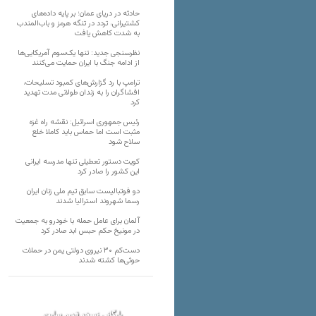
حادثه در دریای عمان؛ بر پایه داده‌های
کشتیرانی، تردد در تنگه هرمز و باب‌المندب
به شدت کاهش یافت
نظرسنجی جدید: تنها یک‌سوم آمریکایی‌ها
از ادامه جنگ با ایران حمایت می‌کنند
ترامپ با رد گزارش‌های کمبود تسلیحات،
افشاگران را به زندان طولانی مدت تهدید
کرد
رئیس‌ جمهوری اسرائیل: نقشه راه غزه
مثبت است اما حماس باید کاملا خلع
سلاح شود
کویت دستور تعطیلی تنها مدرسه ایرانی
این کشور را صادر کرد
دو فوتبالیست سابق تیم ملی زنان ایران
رسما شهروند استرالیا شدند
آلمان برای عامل حمله با خودرو به جمعیت
در مونیخ حکم حبس ابد صادر کرد
دست‌کم ۳۰ نیروی دولتی یمن در حملات
حوثی‌ها کشته شدند
بایگانی نسخه قدیم سایت