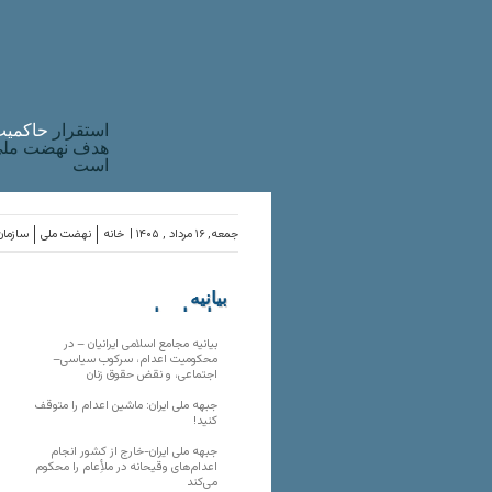
استقرار
حاکميت
هدف نهضت ملی 
است
جمعه, ۱۶ مرداد , ۱۴۰۵ |
خانه
نهضت ملی
سازمان
بیانیه
سازمان‌های
ملی
بیانیه مجامع اسلامی ایرانیان – در
محکومیت اعدام، سرکوب سیاسی–
اجتماعی، و نقض حقوق زنان
جبهه ملی ایران: ماشین اعدام را متوقف
کنید!
جبهه ملی ایران-خارج از کشور انجام
اعدام‌های وقیحانه در ملأِعام را محکوم
می‌کند