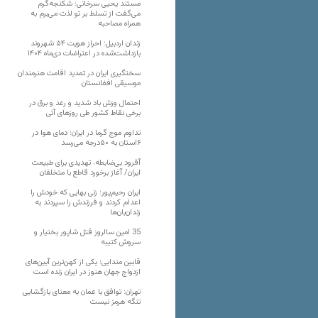
مستند یحیی سرخانی؛ شکنجه‌گرم
می‌گفت از تسلط بر تو لذت می‌برم به
همراه مصاحبه
زندان اردبیل؛ احراز هویت ۵۴ شهروند
بازداشت‌شده در اعتراضات دی‌ماه ۱۴۰۴
سختگیری ایران در تمدید اقامت هنرمندان
موسیقی افغانستان
احتمال وزش باد شدید و رعد و برق در
برخی نقاط کشور طی روزهای آتی
تداوم موج گرما در ایران؛ دمای هوا در
۶استان به ۵۰درجه می‌رسد
آفرود بی‌ضابطه، تهدیدی برای طبیعت
ایران/ آغاز برخورد قاطع با متخلفان
ایران رحیم‌پور؛ زنی بهایی که خودش را
اعدام کردند و فرزندش را سپردند به
زندان‌بان‌ها
35 امین سالروز قتل شاپور بختیار و
سروش کتیبه
قابین مندایی؛ یکی از کهن‌ترین آیین‌های
ازدواج جهان هنوز در ایران زنده است
تهران: توافق با عمان به معنای بازگشایی
تنگه هرمز نیست