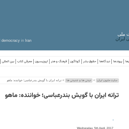
 ملی
ایران
d
democracy
in
Iran
‌ها
پیوندها
دیدگاه‌ها
حقوق بشر
گوناگون
فرهنگ و هنر
اپوزیسیون
معرفی کتاب
بین المللی
سایت ملیون ایران
دیدنی ها و شنیدنی ها
>
> ترانه ایران با گویش بندرعباسی؛ خواننده: ماهو
ترانه ایران با گویش بندرعباسی؛ خواننده: ماهو
-
Wednesday, 5th April, 2017