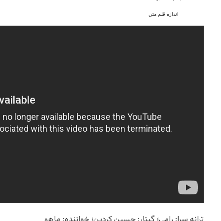
اندازه قلم متن
ترانه سرا: رامی؛ گیتار: حسین کردین؛ خواننده: ماهو