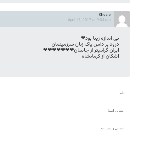
Khosro
April 15, 2017 at 9:34 am
بی اندازه زیبا بود❤
درود بر دامن پاک زنان سرزمینمان
ایران گرامیتر از جانمان❤❤❤❤❤❤❤
اشکان از کرمانشاه