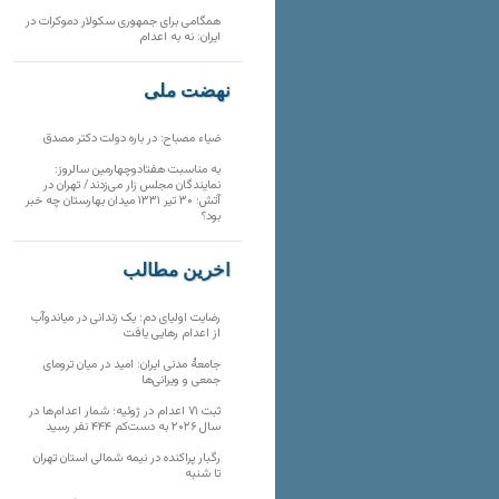
همگامی برای جمهوری سکولار دموکرات در
ایران: نه به اعدام
نهضت ملی
ضیاء مصباح: در باره دولت دکتر مصدق
به مناسبت هفتادوچهارمین سالروز:
نمایندگان مجلس زار می‌زدند/ تهران در
آتش؛ ۳۰ تیر ۱۳۳۱ میدان بهارستان چه خبر
بود؟
آخرین مطالب
رضایت اولیای دم؛ یک زندانی در میاندوآب
از اعدام رهایی یافت
جامعهٔ مدنی ایران: امید در میان ترومای
جمعی و ویرانی‌ها
ثبت ۷۱ اعدام در ژوئیه؛ شمار اعدام‌ها در
سال ۲۰۲۶ به دست‌کم ۴۴۴ نفر رسید
رگبار پراکنده در نیمه شمالی استان تهران
تا شنبه