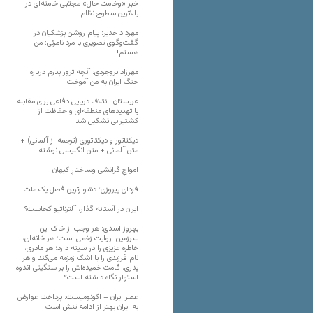
خبر «وخامت حال» مجتبی خامنه‌ای در
بالاترین سطوح نظام
مهرداد خدیر: پیام روشن پزشکیان در
گفت‌و‌گوی تصویری با مرد نامرئی: من
هستم!
مهرزاد بروجردی: آنچه ترور پدرم درباره
جنگ ایران به من آموخت
عربستان: ائتلاف دریایی دفاعی برای مقابله
با تهدیدهای منطقه‌ای و حفاظت از
کشتیرانی تشکیل شد
دیکتاتور و دیکتاتوری (ترجمه از آلمانی) +
متن آلمانی + متن انگلیسی نوشته
‌امواجِ گرانشی وساختارِ کیهان
فردای پیروزی؛ دشوارترین فصل یک ملت
ایران در آستانه گذار، آلترناتیو کجاست؟
بهروز اسدی: هر وجب از خاک‌ این
سرزمین، روایت زخمی است؛ هر خانه‌ای،
خاطره عزیزی را در سینه دارد؛ هر مادری،
نام فرزندی را با اشک زمزمه می‌کند و هر
پدری، قامت خمیده‌اش را بر سنگینی اندوه
استوار نگاه داشته است؟
عصر ایران – اکونومیست: پرداخت عوارض
به ایران بهتر از ادامه تنش است