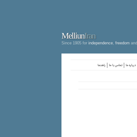
Melliun
Iran
Since 1905 for
independence
,
freedom
an
درباره ما
تماس با ما
راهنما