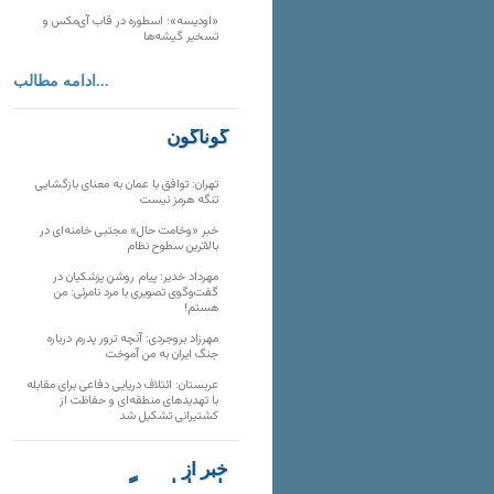
«اودیسه»؛ اسطوره در قاب آی‌مکس و
تسخیر گیشه‌ها
ادامه مطالب...
گوناگون
تهران: توافق با عمان به معنای بازگشایی
تنگه هرمز نیست
خبر «وخامت حال» مجتبی خامنه‌ای در
بالاترین سطوح نظام
مهرداد خدیر: پیام روشن پزشکیان در
گفت‌و‌گوی تصویری با مرد نامرئی: من
هستم!
مهرزاد بروجردی: آنچه ترور پدرم درباره
جنگ ایران به من آموخت
عربستان: ائتلاف دریایی دفاعی برای مقابله
با تهدیدهای منطقه‌ای و حفاظت از
کشتیرانی تشکیل شد
خبر از
تارنماهای دیگر