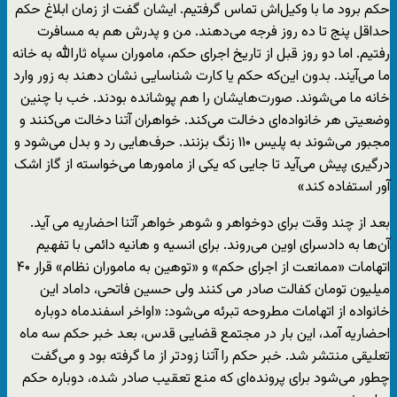
حکم برود ما با وکیل‌‌اش تماس گرفتیم. ایشان گفت از زمان ابلاغ حکم
حداقل پنج تا ده روز فرجه می‌دهند. من و پدرش هم به مسافرت
رفتیم. اما دو روز قبل از تاریخ اجرای حکم، ماموران سپاه ثارالله به خانه
ما می‌آیند. بدون این‌که حکم یا کارت شناسایی نشان دهند به زور وارد
خانه ما می‌شوند. صورت‌هایشان را هم پوشانده بودند. خب با چنین
وضعیتی هر خانواده‌ای دخالت می‌کند. خواهران آتنا دخالت می‌کنند و
مجبور می‌شوند به پلیس ۱۱۰ زنگ بزنند. حرف‌هایی رد و بدل می‌شود و
درگیری پیش می‌آید تا جایی که یکی از مامورها می‌خواسته از گاز اشک
آور استفاده کند»
بعد از چند وقت برای دوخواهر و شوهر خواهر آتنا احضاریه می آید.
آن‌ها به دادسرای اوین می‌روند. برای انسیه و هانیه دائمی با تفهیم
اتهامات «ممانعت از اجرای حکم» و «توهین به ماموران نظام» قرار ۴۰
میلیون تومان کفالت صادر می کنند ولی حسین فاتحی، داماد این
خانواده از اتهامات مطروحه تبرئه می‌شود: «اواخر اسفندماه دوباره
احضاریه آمد، این بار در مجتمع قضایی قدس، بعد خبر حکم سه ماه
تعلیقی منتشر شد. خبر حکم را آتنا زودتر از ما گرفته بود و می‌گفت
چطور می‌شود برای پرونده‌ای که منع تعقیب صادر شده، دوباره حکم