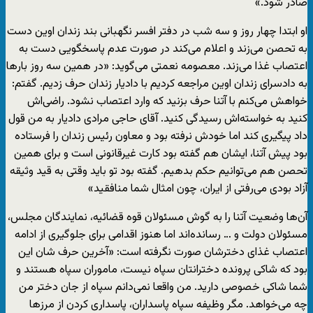
صادر شود.»
او ابتدا چهار روز و سه شب در دفتر افسر نگهبانی بند زندان اوین دست
به تحصن می‌زند و اعلام می‌کند در صورت عدم پاسخگویی دست به
اعتصاب غذا می‌زند. معصومه نعمتی می‌گوید: «در همین سه روز بارها
به دادسرای زندان اوین مراجعه کردیم با دادیار زندان حرف زدیم. گفتم:
خواهش می‌کنم با آتنا حرف بزنید که وارد اعتصاب نشود. راضی‌اش
کنید به خواسته‌اش رسیدگی کنید. آقای حاجی مرادی دادیار به من قول
داد پیگیری کند اما خودش نرفته بود و معاون رئیس زندان را فرستاده
بود پیش آتنا، ایشان هم گفته بود کارت غیرقانونی است و برای همین
تحصن هم می‌توانیم حکم بدهیم. گفته بود تو باید وقتی به قید وثیقه
آزاد بودی می‌رفتی از ایران، چون امثال شما منافقید»
آن‌ها وضعیت آتنا را به گوش مسئولان قوه قضائیه، نمایندگان مجلس،
مسئولان دولت و … رسانده‌اند اما هنوز اقدامی برای جلوگیری از ادامه
اعتصاب غذای دخترشان صورت نگرفته است: «آخرین حرف شان این
بود که شاکی پرونده دخترانتان سپاه نیست، ماموران سپاه هستند و
شما شاکی خصوصی دارید. من واقعا نمی‌دانم سپاه از جان دختر من
چه می‌خواهد. مگر وظیفه سپاه پاسداران، پاسداری کردن از مرزها