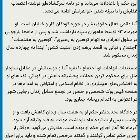
این حکم را ناعادلانه می‌داند و در نامه سرگشاده‌ای نوشته اعتصاب
غذایش را تا تبرئه شدن خواهرانش ادامه می‌دهد.
آتنا دائمی فعال حقوق بشر در حوزه کودکان کار و خیابان است. او
مهرماه ۹۳ توسط ماموران سپاه بازداشت شد و پس از ماه‌ها بازجویی
در سلول انفرادی به اتهام توهین به رهبری”، “توهین به مقدسات”،
“اجتماع و تبانی به قصد برهم‌ زدن امنیت کشور” ابتدا به چهارده سال
زندان محکوم شد.
مستندات اتهامات او، اجتماع ١٠ نفره آتنا و دوستانش در مقابل سازمان
ملل برای محکوم کردن حملات وحشیانه داعش در کوبانی، نقدهای او
به اختلاس‌های میلیاردی در نظام اسلامی و اعتراض به اعدام‌ها در
صفحه فیس‌بوک شخصی و حضور در نجمع مقابل زندان رجایی شهر
در اعتراض به اعدام ریحانه جباری بود.
در دادگاه تجدیدنظر حکم او به هفت سال زندان کاهش یافت و او
توانست پس از شانزده ماه بازداشت موقت به قید وثیقه آزاد شود.
آذرماه ۹۵ آغاز اجرای حکم او بوده است. مادرش می‌گوید: «وقتی از
اجرای حکم تماس گرفتند و گفتند مرخصی تمام شده و باید برای اجرای