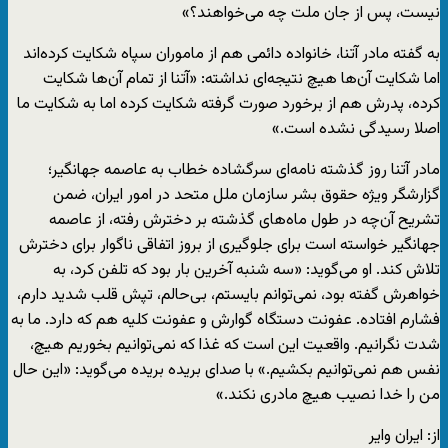
نیست، پس از جان ملت چه می‌خواهند؟»
به گفته مادر آتنا، خانواده دائمی هم از ماموران سپاه شکایت کرده‌اند
اما شکایت آن‌ها هیچ نتیجه‌ای نداشته: «آتنا از تمام آن‌ها شکایت
کرده، پدرش هم از برخورد صورت گرفته شکایت کرده اما به شکایت ما
اصلا رسیدگی نشده است.»
مادر آتنا روز گذشته نامه‌ای سرگشاده خطاب به عاصمه جهانگیر؛
گزارشگر ویژه حقوق بشر سازمان ملل متحد در امور ایران، ضمن
تشریح آن‌چه در طول‌ ماه‌های گذشته بر دخترش رفته، از عاصمه
جهانگیر خواسته است برای جلوگیری از بروز اتفاقی ناگوار برای دخترش
تلاش کند. او می‌گوید: «سه شنبه آخرین بار بود که تلفن کرد، به
خواهرش گفته بود، نمی‌توانم بایستم، بی‌حالم، تپش قلب شدید دارم،
فشارم افتاده. عفونت دستگاه گوارش و عفونت کلیه هم که دارد. ما به
شدت نگرانیم. واقعیت این است که غذا که نمی‌توانیم بخوریم هیچ،
نفس هم نمی‌توانیم بکشیم.» با صدای بریده بریده می‌گوید: «این حال
من را خدا نصیب هیچ مادری نکند.»
از: ایران وایر