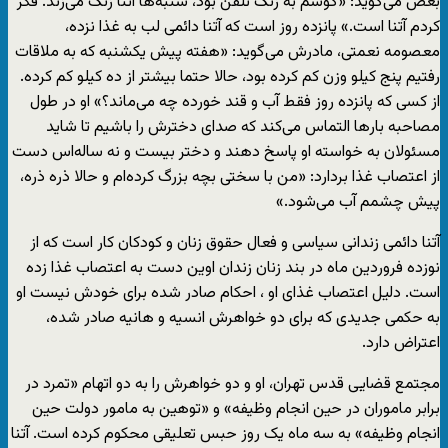
بغض می‌گوید: «گوشم به زنگ تلفن بود، شنبه‌ها آتنا زنگ می‌زند. فکر
کردم آتنا است.» پانزده روز است که آتنا دائمی لب به غذا نزده،
معصومه نعمتی، مادرش می‌گوید: «هفته پیش یکشنبه که به ملاقات
رفتیم پنج کیلو وزن کم کرده بود، حالا حتما بیشتر از ده کیلو کم کرده.
از کسی که پانزده روز فقط آب و قند خورده چه می‌ماند؟» او در طول
مصاحبه بارها التماس می‌کند که صدای دخترش را باشیم تا شاید
مسئولان به خواسته او پاسخ دهند و دختر بیست و نه ساله‌اس دست
از اعتصاب غذا بردارد: «من با سختی بچه بزرگ کرده‌ام و حالا ذره ذره،
پیش چشمم آب می‌شود.»
آتنا دائمی زندانی سیاسی و فعال حقوق زنان و کودکان کار است که از
نوزده فروردین ماه در بند زنان زندان اوین دست به اعتصاب غذا زده
است. دلیل اعتصاب غذای او ، احکام صادر شده برای خودش نیست او
به حکمی جدیدی که برای دو خواهرش انسیه و هانیه صادر شده،
اعتراض دارد.
مجتمع قضایی قدس تهران، او و دو خواهرش را به دو اتهام «تمرد در
برابر ماموران در حین انجام وظیفه» و «توهین به مامور دولت حین
انجام وظیفه» به سه ماه یک روز حبس تعلیقی محکوم کرده است. آتنا