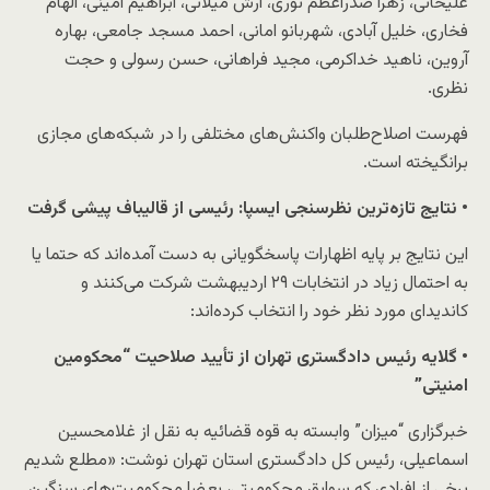
علیخانی، زهرا صدراعظم نوری، آرش میلانی، ‌ابراهیم امینی، الهام
فخاری، خلیل آبادی، شهربانو امانی، احمد مسجد جامعی، بهاره
آروین، ناهید خداکرمی، مجید فراهانی، حسن رسولی و حجت
نظری.
فهرست اصلاح‌طلبان واکنش‌های مختلفی را در شبکه‌های مجازی
برانگیخته است.
• نتایج تازه‌ترین نظرسنجی ایسپا: رئیسی از قالیباف پیشی گرفت
این نتایج بر پایه اظهارات پاسخگویانی به دست آمده‌اند که حتما یا
به احتمال زیاد در انتخابات ۲۹ اردیبهشت شرکت می‌کنند و
کاندیدای مورد نظر خود را انتخاب کرده‌اند:
• گلایه رئیس دادگستری تهران از تأیید صلاحیت “محکومین
امنیتی”
خبرگزاری “میزان” وابسته به قوه قضائیه به نقل از غلامحسین
اسماعیلی، رئیس کل دادگستری استان تهران نوشت: «مطلع شدیم
برخی از افرادی که سوابق محکومیتی، بعضا محکومیت‌های سنگین