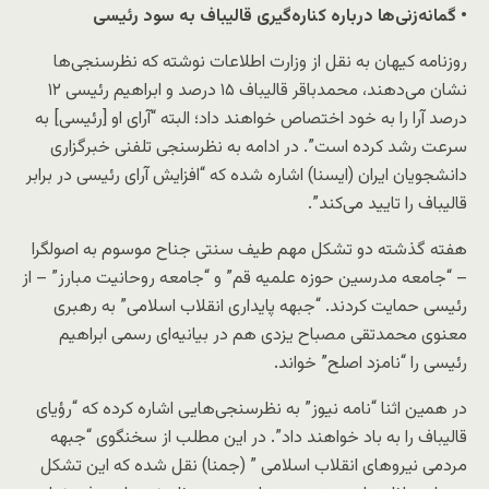
• گمانه‌زنی‌ها درباره کناره‌گیری قالیباف به سود رئیسی
روزنامه کیهان به نقل از وزارت اطلاعات نوشته که نظرسنجی‌ها
نشان می‌دهند، محمدباقر قالیباف ۱۵ درصد و ابراهیم رئیسی ۱۲
درصد آرا را به خود اختصاص خواهند داد؛ البته “آرای او [رئیسی] به
سرعت رشد کرده است”. در ادامه به نظرسنجی تلفنی خبرگزاری
دانشجویان ایران (ایسنا) اشاره شده که “افزایش آرای رئیسی در برابر
قالیباف را تایید می‌کند”.
هفته گذشته دو تشکل مهم طیف سنتی جناح موسوم به اصولگرا
– “جامعه مدرسین حوزه علمیه قم” و “جامعه روحانیت مبارز” – از
رئیسی حمایت کردند. “جبهه پایداری انقلاب اسلامی” به رهبری
معنوی محمدتقی مصباح یزدی هم در بیانیه‌ای رسمی ابراهیم
رئیسی را “نامزد اصلح” خواند.
در همین اثنا “نامه نیوز” به نظرسنجی‌هایی اشاره کرده که “رؤیای
قالیباف را به باد خواهند داد”. در این مطلب از سخنگوی “جبهه
مردمی نیروهای انقلاب اسلامی ” (جمنا) نقل شده که این تشکل