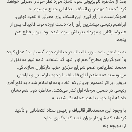
بعد از مناظره تلویزیونی سوم نامزد مورد نظر خود را معرفی خواهد
کرد. “جمنا” مهمترین ائتلاف انتخاباتی جناح موسوم به
اصولگراست. در رأی‌گیری این ائتلاف برای معرفی ۵ نامزد نهایی،
ابراهیم رئیسی بیشترین رأی را به دست آورده بود. قالیباف پس از
علیرضا زاکانی و مهرداد بذرپاش سوم شده بود؛ پرویز فتاح هم
پنجم.
به نوشته‌ی نامه نیوز، قالیباف در مناظره دوم “بسیار بد” عمل کرده
و “اصولگرایان مطرح” هم او را تنها گذاشته‌اند. نامه نیوز به نقل از
محمد عطریانفر، عضو شورای مرکزی حزب کارگزاران سازندگی،
می‌نویسد: «معتقدم آقای قالیباف با وجود نارضایتی و ناراحتی
درونی، بر اثر تصمیم جریانی که اتخاذ و به او اعلام شده به نفع آقای
رئیسی در همین مرحله اول کنار می‌کشد. مناظره دوم هم نشان
داد که آنها خوب با هم هماهنگ شدند.»
با وجود این محمدباقر قالیباف و رئیس ستاد انتخاباتی او تأکید
کرده‌اند که شهردار تهران قصد کناره‌گیری ندارد.
از: دویچه وله