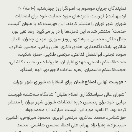
نمایندگان جریان موسوم به اصولگرا روز چهارشنبه (۱۰ مه/ ۲۰
اردیبهشت) فهرست نامزدهای مورد حمایت خود برای انتخابات
شورای شهر تهران را منتشر کردند. این فهرست که با عنوان “لیست
خدمت” منتشر شده، این نامزدها را در بر می‌گیرد: رضا تقی پور،
جلال ملکی، محسن پیرهادی، پرویز سروری، مهدی چمران، اقبال
شاکری، بابک نگاهداری،‌ هادی ذاکری،‌ علی ریاضی، مجتبی شاکری،
سوده نجفی، ابوالفضل قناعتی، مرتضی طلایی، حمزه شکیب،
حجت‌الاسلام ناصحی، مهدی اقراریان، علیرضا دبیر، حبیب کاشانی،
حجت‌الاسلام قاسمیان، زهره سادات لاجوردی، الهه راستگو.
• فهرست نهایی اصلاح‌طلبان برای انتخابات شورای شهر تهران
“شورای عالی سیاستگذاری اصلاح‌طلبان” شامگاه سه‌شنبه فهرست
نهایی خود برای پنجمین دوره انتخابات شورای شهر تهران را منتشر
کرده بود. ۲۱ نامزد مورد این لیست عبارتند از: محمدجواد
حق‌شناس، محمد سالاری، مرتضی الویری، محمود میرلوحی، افشین
حبیب‌زاده، زهرا نژاد بهرام، علی اعطا، محسن هاشمی، محمد