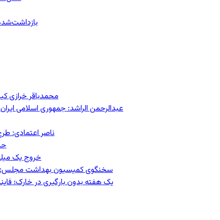
۱۵۹ بازداشت‌ش
محمدباقر خرازی کی
عبدالرحمن الراشد: جمهوری اسلامی ایران 
ناصر اعتمادی: طرح
حس
خروج یک میلیون کار
سخنگوی کمیسیون بهداشت مجلس: حذف ارز دارو می‌تواند ۱۴۰۶ ر
یک هفته بدون بارگیری در خارک؛ فاینن