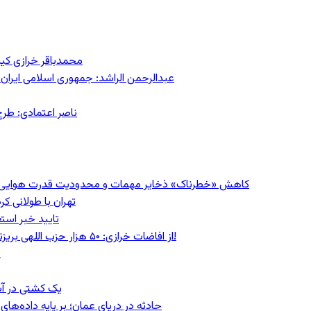
محمدباقر خرازی کی
عبدالرحمن الراشد: جمهوری اسلامی ایران 
ناصر اعتمادی: طرح
کاهش «خطرناک» ذخایر مهمات و محدودیت قدرت هوایی؛ سی‌ان
تهران با طولانی ک
تایید خبر است
از افاضات خرازی: ۵۰ هزار حزب اللهی بریزند خیابان‌ها و بی حجاب‌ها را بکشند و نیرو‌های دولتی را ناکار کنند!
ع
یک کشتی در آب
حادثه در دریای عمان؛ بر پایه داده‌ه