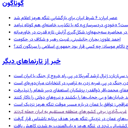
گوناگون
عصر ایران: ۶ شرط ایران برای بازگشایی تنگه هرمز اعلام شد
ست؟ «خودیِ دردسرسازی» که با تکذیب خامنه‌ای هم کوتاه نیامد
در محاصره سه‌جبهه‌ای؛ شکل‌گیری آرایش تازه قدرت در خاورمیانه
احمد علوی: بحران جانشینی، غیبت رهبر و شکاف در حکومت
 ناکام موساد: چه کسی قرار بود جمهوری اسلامی را سرنگون کند؟
خبر از تارنماهای دیگر
‌ان: ژنرال ارشد آمریکا در پی راه خروج از جنگ با ایران است
ردن جنگ در پی ضربه زدن به ترامپ در انتخابات میان‌دوره‌ای است
عفای محمدباقر ذوالقدر؛ پزشکیان استعفای دبیر شعام را نپذیرفت
راقچی: توافق با عمان درباره مسیر موقت تنگه هرمز نزدیک است
غریب‌آبادی: برخی کشورهای منطقه مستقیم به ایران حمله کردند
‌های عمان در نزدیکی تنگه هرمز هدف پرتابه ناشناس قرار گرفت
ای کشتیرانی، تردد در تنگه هرمز و باب‌المندب به شدت کاهش یافت