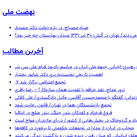
نهضت ملی
ضیاء مصباح: در باره دولت دکتر مصدق
 ۱۳۳۱ میدان بهارستان چه خبر بود؟
آخرین مطالب
ری-اجرایی جبهه ملی ایران در مراسم یادبود قیام ملی سی تیر
اهمیتِ تاریخیِ نخست‌وزیریِ دکتر شاپور بختیار
۷ تجمع اعتراضی برگزار شد
ترور مداح، نقد خرافه یا تقویت همان سازوکار؟ – رضا باقری
ندانی؛ گفتگو با محمدحسین آقاسی، وکیل دادگستری/ علی کلائی
تجمع بازنشستگان هما در تهران/ قانون رعایت شود
فروغ فرخزاد و کودکانِ بندرِ جنگ، بندرِ صلح در ایتالیا
اد و گردوخاک در بخش‌هایی از کشور/ دریای مازندران مواج است
حجاب در ایران؛ از مدارا در تجمعات حکومتی تا برخورد در کافه‌ها
ق؛ ایرانیانی که میان رفتن، دیده شدن و بازگشت زندگی می‌کنند