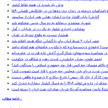
وزش باد شدید در همه نقاط کشور
ده اعتراضات دی‌ماه در زندان یزد؛ ده‌ها تن در بلاتکلیفی قضایی
گزارش| پایان اقتدار وزارت ارشاد؛ رهایی هنر ایران از سانسور
شهریار محمدی بریمانلو به دو سال حبس محکوم شد
پوشاندن اجباری شلوار به یک زن در خیابان – آمل
هشدار نسبت به وفوع تندباد در تهران
عصر ایران: ۶ شرط ایران برای بازگشایی تنگه هرمز اعلام شد
ست؟ «خودیِ دردسرسازی» که با تکذیب خامنه‌ای هم کوتاه نیامد
در محاصره سه‌جبهه‌ای؛ شکل‌گیری آرایش تازه قدرت در خاورمیانه
احمد علوی: بحران جانشینی، غیبت رهبر و شکاف در حکومت
 ناکام موساد: چه کسی قرار بود جمهوری اسلامی را سرنگون کند؟
ین عرب: دریای خزر؛ مجلس چه چیزی را قرار است تصویب کند؟
گر از بازار کار رسمی/ «نرخ بیکاری ۷ درصدی» واقعی نیست
ا به «سال کشتار بیماران» تبدیل کند
شال‌تایمز: محاصره آمریکا شریان صادرات نفت ایران را بسته است
ادامه مطالب...