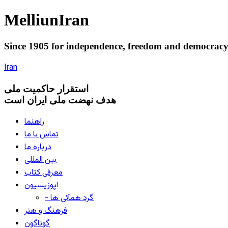
Melliun
Iran
Since 1905 for
independence
,
freedom
and
democrac
Iran
استقرار
حاکميت ملی
هدف نهضت ملی ایران است
راهنما
تماس با ما
درباره ما
بین المللی
معرفی کتاب
اپوزیسیون
- گرد همآئی ها
فرهنگ و هنر
گوناگون