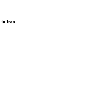
y
in
Iran