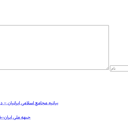
بیانیه مجامع اسلامی ایرانیان 
جبهه ملی ایران-خا