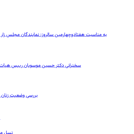
به مناسبت هفتادوچهارمین سالروز: نمایندگان مجلس زار می‌زدند/ تهران در آتش؛ ۳۰ تیر
سخنرانی دکتر حسین موسویان رییس هیات رهب
بررسی وضعیت زنان ز
ب
نسل معل