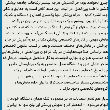
چیزی نخواهد بود؛ جز گسترش هرچه بیشتر ارتباطات جامعه پزشکی
کشور با طب بین‌الملل. در اثبات این مدعا کافی است به حقایق و نکاتی
چند اشاره کنم: – حرفه پزشکی تنها یک‌سری اعمال و دستگاه و تکنیک
که آنها را از روی بروشور و یک دوره کارآموزی هم می‌توان دریافت،
نیست. بیش و فراتر از آن نوعی فرهنگ و سنت است که نه با کتاب و
دوره و بورس که تنها با کار و زندگی فراچنگ می‌آید. بیهوده نیست که
بخش مهمی از کادرهای تخصصی پزشکی دنیا در دوره آموزش در حال
چرخش در بخش‌های مختلف هستند و بعد از کسب عناوین تخصصی
هم براساس صلاحیت‌هایشان در یک فراخوان بین‌المللی در بخش‌هایی
که مناسب عنوان و تجارب آنهاست، به کار مشغول می‌شوند؛ درحالی‌که
ما در همان شهر و دانشگاه محل تخصص به یک بیمارستان خاص
چهار‌میخ شده‌ایم و بعد از تخصص هم مایملک مادام‌العمر یک
دانشگاه محسوب شده‌ایم. با وجود اینکه در همین شهر هم
متخصصانی بسیار صاحب‌صلاحیت‌تر از ما برای اداره بخش‌ها و
گروه‌های تخصصی وجود دارند…
…باز هم تمام انتصابات ما در محدوده تنگ همان دانشگاه خودمان
انجام می‌شود. – انحصار کار و آموزش پزشکی ایرانیان تنها به ایرانیان