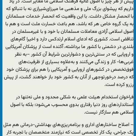
پیش از هر چیز با اصول عالیه فرهنگ اسلامی ما مغایر است. در یاد
داریم که پیشوای بزرگ ملی و مذهبی ما میرزای‌شیرازی نه با تنباکو که
با انحصار مشکل داشت. با این واقعیت که انحصار خدمات مسلمانان
به یک گروه خاص هر که باشد، هم باعث خسارت ملت است و هم با
اصول اسلامی آزادی معاملات مسلمانان با خود و با غیرمسلمان در
تناقض است. کشوری که ادعای اسلام ارتدکس دارد و اخیرا گام‌های
بلندی در دشمنی با کشور ما برداشته، آکنده است از پزشکان آمریکایی
و اروپایی که در سنتی‌ترین و دشوارترین شرایط آن کشور –به‌ نظر
غربی‌ها- کار و زندگی می‌کنند و به‌علاوه بسیاری از ظرفیت‌های
فوق‌تخصص در کشورهای اروپایی و آمریکایی را هم برای پزشکان خود
که درصد درخور‌توجهی از آنان به کشور خود باز خواهند گشت، از پیش
رزرو کرده است.
فراخوان استخدام هیئت علمی به شکلی محدود و ملی نه‌تنها در
استانداردهای روز دنیا رفتاری بدوی محسوب می‌شود؛ بلکه با اصول
اسلامی هم سازگار نیست.
– اصلاح ساختارهای اداری و برنامه‌ریزی‌های بهداشتی-درمانی هم مثل
یک جراحی، یک کار تخصصی است که نیازمند متخصصان با‌ تجربه کار