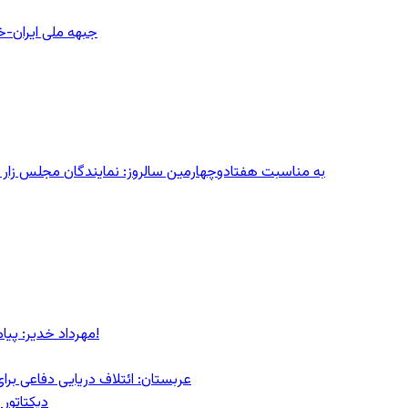
جبهه ملی ایران-خا
به مناسبت هفتادوچهارمین سالروز: نمایندگان مجلس زار می‌زدند/ تهران در آتش؛ ۳۰ تیر
مهرداد خدیر: پیام روشن پزشکیان در گفت‌و‌گوی تصویری با مرد نامرئی: من هستم!
عربستان: ائتلاف دریایی دفاعی بر
دیکتاتور 