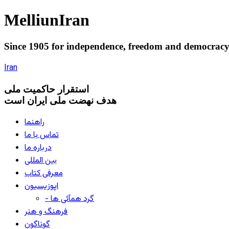
Melliun
Iran
Since 1905 for
independence
,
freedom
and
democrac
Iran
استقرار
حاکميت ملی
هدف نهضت ملی ایران است
راهنما
تماس با ما
درباره ما
بین المللی
معرفی کتاب
اپوزیسیون
- گرد همآئی ها
فرهنگ و هنر
گوناگون