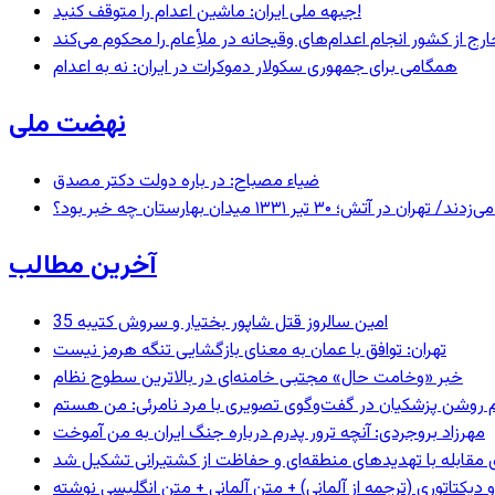
جبهه ملی ایران: ماشین اعدام را متوقف کنید!
رج از کشور انجام اعدام‌های وقیحانه در ملأِعام را محکوم می‌کند
همگامی برای جمهوری سکولار دموکرات در ایران: نه به اعدام
نهضت ملی
ضیاء مصباح: در باره دولت دکتر مصدق
 ۱۳۳۱ میدان بهارستان چه خبر بود؟
آخرین مطالب
35 امین سالروز قتل شاپور بختیار و سروش کتیبه
تهران: توافق با عمان به معنای بازگشایی تنگه هرمز نیست
خبر «وخامت حال» مجتبی خامنه‌ای در بالاترین سطوح نظام
مهرزاد بروجردی: آنچه ترور پدرم درباره جنگ ایران به من آموخت
ای مقابله با تهدیدهای منطقه‌ای و حفاظت از کشتیرانی تشکیل شد
و دیکتاتوری (ترجمه از آلمانی) + متن آلمانی + متن انگلیسی نوشته