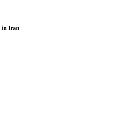
y
in
Iran