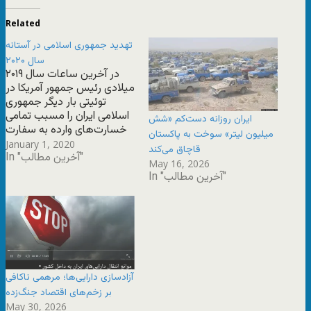
Related
تهدید جمهوری اسلامی در آستانه
سال ۲۰۲۰
در آخرین ساعات سال ۲۰۱۹
میلادی رئیس جمهور آمریکا در
توئیتی بار دیگر جمهوری
اسلامی ایران را مسبب تمامی
ایران روزانه دست‌کم «شش
خسارت‌های وارده به سفارت
میلیون لیتر» سوخت به پاکستان
آمریکا در عراق معرفی کرد و
January 1, 2020
قاچاق می‌کند
In "آخرین مطالب"
نوشت که «ایران بهای سنگینی
May 16, 2026
خواهد پرداخت»
In "آخرین مطالب"
آزادسازی دارایی‌ها؛ مرهمی ناکافی
بر زخم‌های اقتصاد جنگ‌زده
May 30, 2026