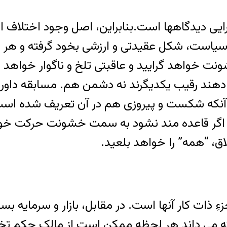
یی دیدگاهها است.بنابراین، اصل وجود اختلاف اج
ر سیاست، شکل عقیدتی و ارزشی بخود گرفته و هر ط
شونت خواهد گرایید و عاقبتی تلخ و ناگوار خو
دهند رقیب یکدیگرند نه دشمن هم. مسابقه داور م
که شکست و پیروزی هم در آن تعریف شده است. د
 اگر قاعده مند نشود به سمت خشونت حرکت خوا
ق، “همه” را خواهد بلعید.
 ذات کار آنها است. در مقابل، بازار و سرمایه ب
 می داند هر لحظه ممکن است از مالک حکم تخلیه 