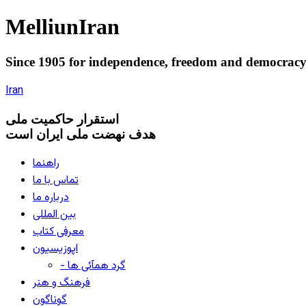
Melliun
Iran
Since 1905 for
independence
,
freedom
and
democrac
Iran
استقرار
حاکميت ملی
هدف نهضت ملی ایران است
راهنما
تماس با ما
درباره ما
بین المللی
معرفی کتاب
اپوزیسیون
- گرد همآئی ها
فرهنگ و هنر
گوناگون