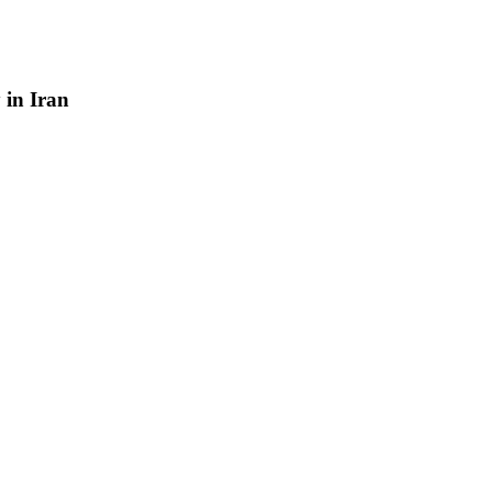
y
in
Iran