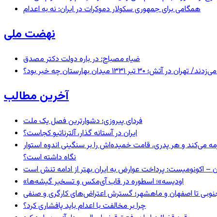
همگامی برای جمهوری سکولار دموکرات در ایران: نه به اعدام
نهضت ملی
ضیاء مصباح: در باره دولت دکتر مصدق
 ۱۳۳۱ میدان بهارستان چه خبر بود؟
آخرین مطالب
فردای پیروزی؛ دشوارترین فصل یک ملت
ایران در آستانه گذار، آلترناتیو کجاست؟
مه می‌کند و هر پدری، قامت خمیده‌اش را بر سنگینی اندوه استوار
نگاه داشته است؟
ن – اکونومیست: پرداخت عوارض به ایران بهتر از ادامه تنش است
«اودیسه»؛ اسطوره در قاب آی‌مکس و تسخیر گیشه‌ها
نوبی تا اصفهان و ماهشهر؛ گسترش اعتراض‌های کارگری و صنفی
چرا بر مخالفت با اعدام باید پافشاری کرد؟