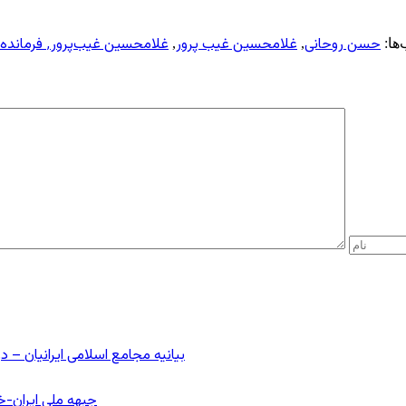
حسن روحانی
غلامحسین غیب پرور
غلامحسین غیب‌پرور٬ فرمانده بسیج
ها:
,
,
بیانیه مجامع اسلامی ایرانیان 
جبهه ملی ایران-خا