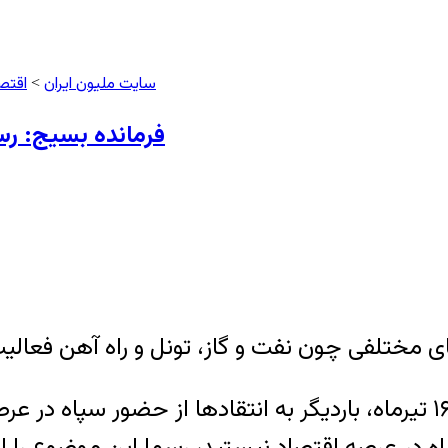
سایت ملیون ایران
اقتص
>
فرمانده بسیج: رس
 مختلفی چون نفت و گاز، تونل و راه آهن فعالی
غلامحسین غیب‌پرور٬ فرمانده بسیج، روز جمعه ۱۶ تیرماه، باردیگر به انتق
 در عرصه اقتصاد نیستید، رسما این موضوع را اع