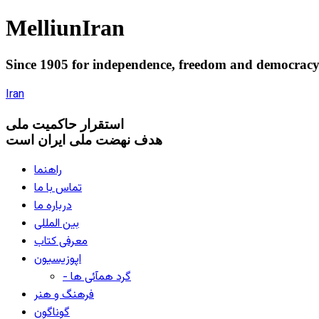
Melliun
Iran
Since 1905 for
independence
,
freedom
and
democrac
Iran
استقرار
حاکميت ملی
هدف نهضت ملی ایران است
راهنما
تماس با ما
درباره ما
بین المللی
معرفی کتاب
اپوزیسیون
- گرد همآئی ها
فرهنگ و هنر
گوناگون