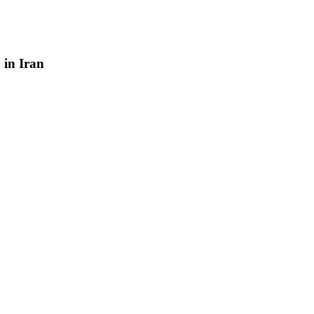
y
in
Iran