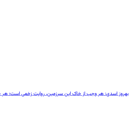
بهروز اسدی: هر وجب از خاک‌ این سرزمین، روایت زخمی است؛ هر خانه‌