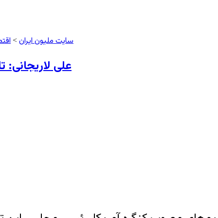
سایت ملیون ایران
اقتص
>
علی لاریجانی: ت