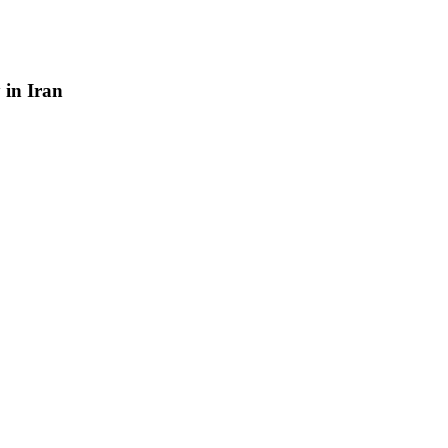
y
in
Iran