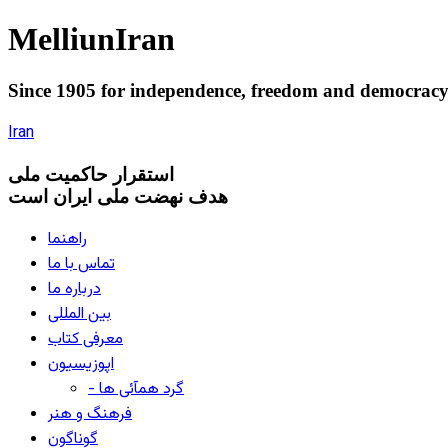
Melliun
Iran
Since 1905 for
independence
,
freedom
and
democrac
Iran
استقرار
حاکميت ملی
هدف نهضت ملی ایران است
راهنما
تماس با ما
درباره ما
بین المللی
معرفی کتاب
اپوزیسیون
- گرد همآئی ها
فرهنگ و هنر
گوناگون