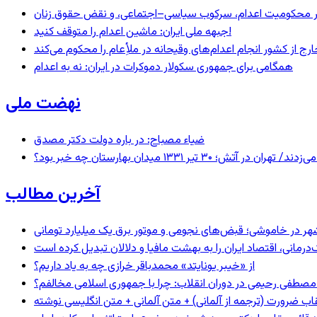
– در محکومیت اعدام، سرکوب سیاسی–اجتماعی، و نقض حقوق زنان
جبهه ملی ایران: ماشین اعدام را متوقف کنید!
رج از کشور انجام اعدام‌های وقیحانه در ملأِعام را محکوم می‌کند
همگامی برای جمهوری سکولار دموکرات در ایران: نه به اعدام
نهضت ملی
ضیاء مصباح: در باره دولت دکتر مصدق
 ۱۳۳۱ میدان بهارستان چه خبر بود؟
آخرین مطالب
هر در خاموشی؛ قبض‌های نجومی و موتور برق یک میلیارد تومانی
رمانی، اقتصاد ایران را به بهشت مافیا و دلالان تبدیل کرده است
از «خیبر یونایتد» محمدباقر خرازی چه به یاد داریم؟
صطفی رحیمی در دوران انقلاب: چرا با جمهوری اسلامی مخالفم؟
اب ضرورت (ترجمه از آلمانی) + متن آلمانی + متن انگلیسی نوشته