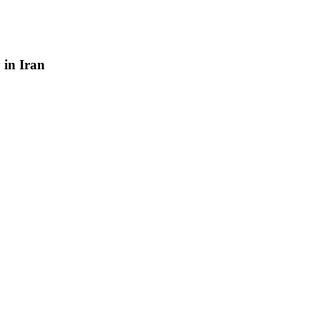
y
in
Iran