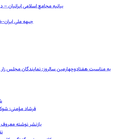
بیانیه مجامع اسلامی ایرانیان 
جبهه ملی ایران-خا
به مناسبت هفتادوچهارمین سالروز: نمایندگان مجلس زار می‌زدند/ تهران در آتش؛ ۳۰ تیر
ش
فرشاد مؤمنی: شوک‌د
بازنشر نوشته معروف م
نق