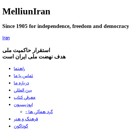
Melliun
Iran
Since 1905 for
independence
,
freedom
and
democrac
Iran
استقرار
حاکميت ملی
هدف نهضت ملی ایران است
راهنما
تماس با ما
درباره ما
بین المللی
معرفی کتاب
اپوزیسیون
- گرد همآئی ها
فرهنگ و هنر
گوناگون